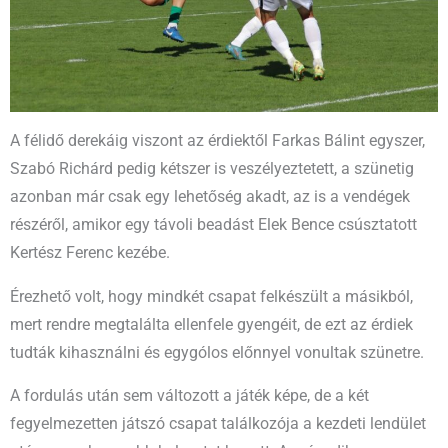
A félidő derekáig viszont az érdiektől Farkas Bálint egyszer,
Szabó Richárd pedig kétszer is veszélyeztetett, a szünetig
azonban már csak egy lehetőség akadt, az is a vendégek
részéről, amikor egy távoli beadást Elek Bence csúsztatott
Kertész Ferenc kezébe.
Érezhető volt, hogy mindkét csapat felkészült a másikból,
mert rendre megtalálta ellenfele gyengéit, de ezt az érdiek
tudták kihasználni és egygólos előnnyel vonultak szünetre.
A fordulás után sem változott a játék képe, de a két
fegyelmezetten játszó csapat találkozója a kezdeti lendület