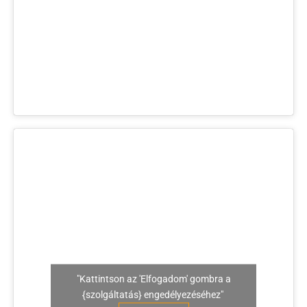
"Kattintson az 'Elfogadom' gombra a
{szolgáltatás} engedélyezéséhez"