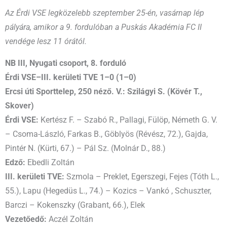
Az Érdi VSE legközelebb szeptember 25-én, vasárnap lép
pályára, amikor a 9. fordulóban a Puskás Akadémia FC II
vendége lesz 11 órától.
NB III, Nyugati csoport, 8. forduló
Érdi VSE–III. kerületi TVE 1–0 (1–0)
Ercsi úti Sporttelep, 250 néző. V.: Szilágyi S. (Kövér T.,
Skover)
Érdi VSE:
Kertész F. – Szabó R., Pallagi, Fülöp, Németh G. V.
– Csoma-László, Farkas B., Göblyös (Révész, 72.), Gajda,
Pintér N. (Kürti, 67.) – Pál Sz. (Molnár D., 88.)
Edző:
Ebedli Zoltán
III. kerületi TVE:
Szmola – Preklet, Egerszegi, Fejes (Tóth L.,
55.), Lapu (Hegedüs L., 74.) – Kozics – Vankó , Schuszter,
Barczi – Kokenszky (Grabant, 66.), Elek
Vezetőedő:
Aczél Zoltán