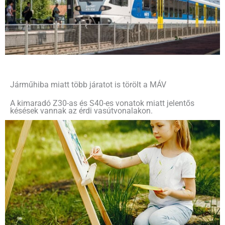
Járműhiba miatt több járatot is törölt a MÁV
A kimaradó Z30-as és S40-es vonatok miatt jelentős
késések vannak az érdi vasútvonalakon.