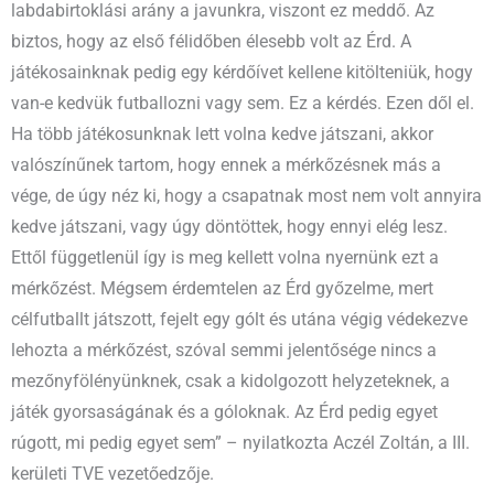
labdabirtoklási arány a javunkra, viszont ez meddő. Az
biztos, hogy az első félidőben élesebb volt az Érd. A
játékosainknak pedig egy kérdőívet kellene kitölteniük, hogy
van-e kedvük futballozni vagy sem. Ez a kérdés. Ezen dől el.
Ha több játékosunknak lett volna kedve játszani, akkor
valószínűnek tartom, hogy ennek a mérkőzésnek más a
vége, de úgy néz ki, hogy a csapatnak most nem volt annyira
kedve játszani, vagy úgy döntöttek, hogy ennyi elég lesz.
Ettől függetlenül így is meg kellett volna nyernünk ezt a
mérkőzést. Mégsem érdemtelen az Érd győzelme, mert
célfutballt játszott, fejelt egy gólt és utána végig védekezve
lehozta a mérkőzést, szóval semmi jelentősége nincs a
mezőnyfölényünknek, csak a kidolgozott helyzeteknek, a
játék gyorsaságának és a góloknak. Az Érd pedig egyet
rúgott, mi pedig egyet sem” – nyilatkozta Aczél Zoltán, a III.
kerületi TVE vezetőedzője.