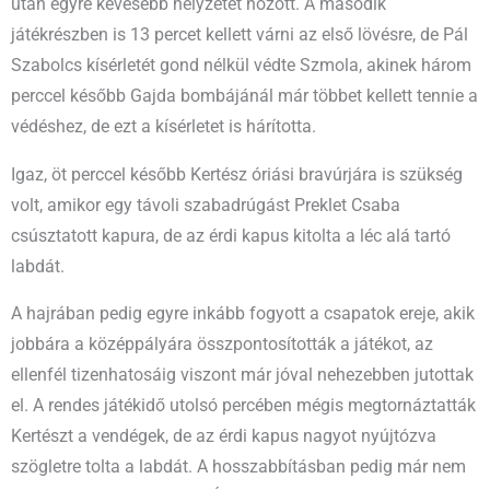
után egyre kevesebb helyzetet hozott. A második
játékrészben is 13 percet kellett várni az első lövésre, de Pál
Szabolcs kísérletét gond nélkül védte Szmola, akinek három
perccel később Gajda bombájánál már többet kellett tennie a
védéshez, de ezt a kísérletet is hárította.
Igaz, öt perccel később Kertész óriási bravúrjára is szükség
volt, amikor egy távoli szabadrúgást Preklet Csaba
csúsztatott kapura, de az érdi kapus kitolta a léc alá tartó
labdát.
A hajrában pedig egyre inkább fogyott a csapatok ereje, akik
jobbára a középpályára összpontosították a játékot, az
ellenfél tizenhatosáig viszont már jóval nehezebben jutottak
el. A rendes játékidő utolsó percében mégis megtornáztatták
Kertészt a vendégek, de az érdi kapus nagyot nyújtózva
szögletre tolta a labdát. A hosszabbításban pedig már nem