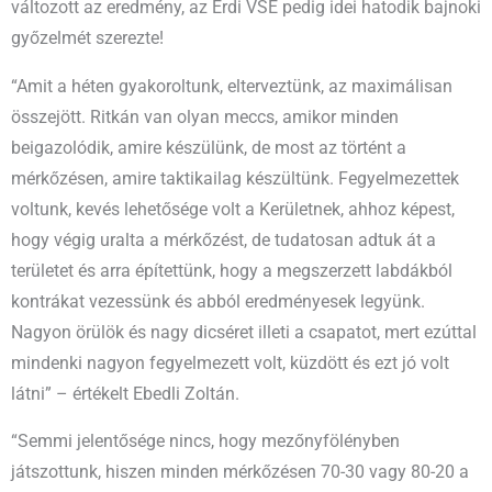
változott az eredmény, az Érdi VSE pedig idei hatodik bajnoki
győzelmét szerezte!
“Amit a héten gyakoroltunk, elterveztünk, az maximálisan
összejött. Ritkán van olyan meccs, amikor minden
beigazolódik, amire készülünk, de most az történt a
mérkőzésen, amire taktikailag készültünk. Fegyelmezettek
voltunk, kevés lehetősége volt a Kerületnek, ahhoz képest,
hogy végig uralta a mérkőzést, de tudatosan adtuk át a
területet és arra építettünk, hogy a megszerzett labdákból
kontrákat vezessünk és abból eredményesek legyünk.
Nagyon örülök és nagy dicséret illeti a csapatot, mert ezúttal
mindenki nagyon fegyelmezett volt, küzdött és ezt jó volt
látni” – értékelt Ebedli Zoltán.
“Semmi jelentősége nincs, hogy mezőnyfölényben
játszottunk, hiszen minden mérkőzésen 70-30 vagy 80-20 a