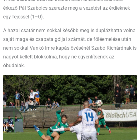
érkező Pál Szabolcs szerezte meg a vezetést az érdieknek
egy fejessel (1–0).
A hazai csatár nem sokkal később meg is duplázhatta volna
saját maga és csapata góljai számát, de föléemelése után
nem sokkal Vankó Imre kapáslövésénél Szabó Richárdnak is
nagyot kellett blokkolnia, hogy ne egyenlítsenek az
óbudaiak.