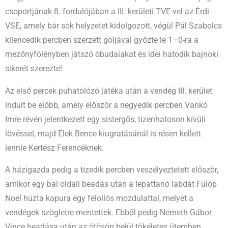
csoportjának 8. fordulójában a III. kerületi TVE-vel az Érdi
VSE, amely bár sok helyzetet kidolgozott, végül Pál Szabolcs
kilencedik percben szerzett góljával győzte le 1–0-ra a
mezőnyfölényben játszó óbudaiakat és idei hatodik bajnoki
sikerét szerezte!
Az első percek puhatolózó játéka után a vendég III. kerület
indult be előbb, amely először a negyedik percben Vankó
Imre révén jelentkezett egy sistergős, tizenhatoson kívüli
lövéssel, majd Elek Bence kiugratásánál is résen kellett
lennie Kertész Ferencéknek.
A házigazda pedig a tizedik percben veszélyeztetett először,
amikor egy bal oldali beadás után a lepattanó labdát Fülöp
Noel húzta kapura egy félollós mozdulattal, melyet a
vendégek szögletre mentettek. Ebből pedig Németh Gábor
Vince beadása után az ötösön belül tökéletes ütemben