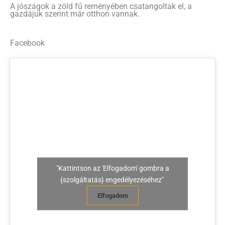
A jószágok a zöld fű reményében csatangoltak el, a
gazdájuk szerint már otthon vannak.
Facebook
"Kattintson az 'Elfogadom' gombra a
{szolgáltatás} engedélyezéséhez"
Elfogadom