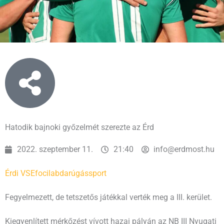
Hatodik bajnoki győzelmét szerezte az Érd
2022. szeptember 11.
21:40
info@erdmost.hu
Érdi VSE
foci
labdarúgás
sport
Fegyelmezett, de tetszetős játékkal verték meg a III. kerület.
Kiegyenlített mérkőzést vívott hazai pályán az NB III Nyugati