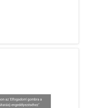
son az 'Elfogadom' gombra a
áltatás} engedélyezéséhez"