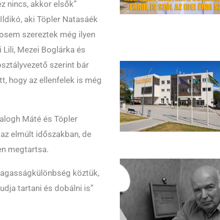
z nincs, akkor elsők”
ldikó, aki Töpler Natasáék
sosem szereztek még ilyen
Lili, Mezei Boglárka és
sztályvezető szerint bár
t, hogy az ellenfelek is még
Balogh Máté és Töpler
az elmúlt időszakban, de
pen megtartsa.
 magasságkülönbség köztük,
udja tartani és dobálni is”