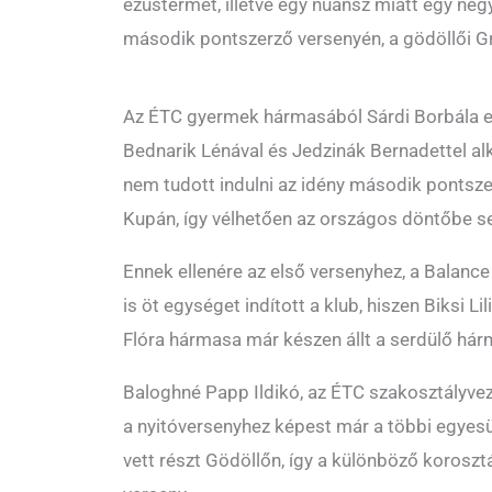
ezüstérmet, illetve egy nüánsz miatt egy negy
második pontszerző versenyén, a gödöllői G
Az ÉTC gyermek hármasából Sárdi Borbála elt
Bednarik Lénával és Jedzinák Bernadettel a
nem tudott indulni az idény második pontsze
Kupán, így vélhetően az országos döntőbe se
Ennek ellenére az első versenyhez, a Balanc
is öt egységet indított a klub, hiszen Biksi L
Flóra hármasa már készen állt a serdülő h
Baloghné Papp Ildikó, az ÉTC szakosztályvez
a nyitóversenyhez képest már a többi egyes
vett részt Gödöllőn, így a különböző koroszt