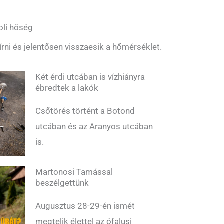
oli hőség
bírni és jelentősen visszaesik a hőmérséklet.
Két érdi utcában is vízhiányra
ébredtek a lakók
Csőtörés történt a Botond
utcában és az Aranyos utcában
is.
Martonosi Tamással
beszélgettünk
Augusztus 28-29-én ismét
megtelik élettel az ófalusi