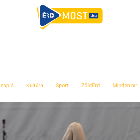
snapló
Kultúra
Sport
ZöldÉrd
Minden hír