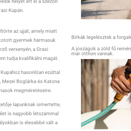
edik helyet ért el a szezon
rasi Kupán.
örte az ujját, amely miatt
Birkák legelésztek a forg
lkotott gyermek hármasuk
A jószágok a zöld fű remén
rző versenyén, a Grasi
már otthon vannak.
m tudja kvalifikálni magát.
e Kupához hasonlóan ezúttal
ili, Mezei Boglárka és Katona
ármasok megméretéseire.
etője lapunknak ismertette,
ület is nagyobb létszámmal
ályokban is élesebbé vált a