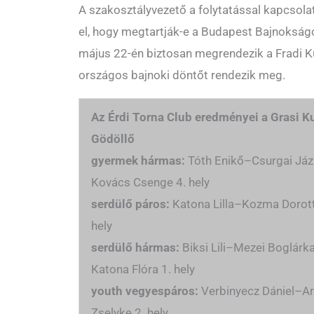
A szakosztályvezető a folytatással kapcsolat
el, hogy megtartják-e a Budapest Bajnokságot
május 22-én biztosan megrendezik a Fradi K
országos bajnoki döntőt rendezik meg.
Az Érdi Torna Club eredményei a Grasi K
Gödöllő
gyermek hármas:
Tóth Enikő–Csurgai Já
Kovács Csenge 4. hely
serdülő páros:
Katona Lilla–Kozma Dorott
hely
serdülő hármas:
Biksi Lili–Mezei Boglárk
Katona Flóra 1. hely
youth vegyespáros:
Verbinyecz Dániel–A
Zselyke 2. hely