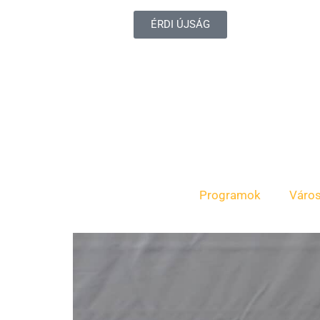
ÉRDI ÚJSÁG
Programok
Váro