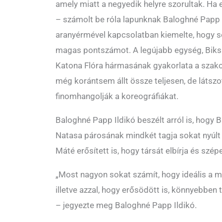
amely miatt a negyedik helyre szorultak. Ha e
– számolt be róla lapunknak Baloghné Papp I
aranyérmével kapcsolatban kiemelte, hogy 
magas pontszámot. A legújabb egység, Biksi 
Katona Flóra hármasának gyakorlata a szako
még korántsem állt össze teljesen, de látszot
finomhangolják a koreográfiákat.
Baloghné Papp Ildikó beszélt arról is, hogy 
Natasa párosának mindkét tagja sokat nyúlt 
Máté erősített is, hogy társát elbírja és szé
„Most nagyon sokat számít, hogy ideális a
illetve azzal, hogy erősödött is, könnyebben t
– jegyezte meg Baloghné Papp Ildikó.