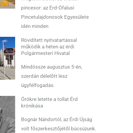
pincesor: az Érd-Ófalusi
Pincetulajdonosok Egyesülete
idén minden
Rövidített nyitvatartással
működik a héten az érdi
Polgármesteri Hivatal
Mindössze augusztus 5-én,
szerdán délelőtt lesz
ügyfélfogadás.
Örökre letette a tollat Érd
krónikása
Bognár Nándortól, az Érdi Újság
volt főszerkesztőjétől búcsúzunk.