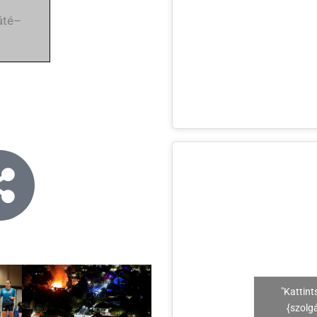
áté–
"Kattint
{szolg