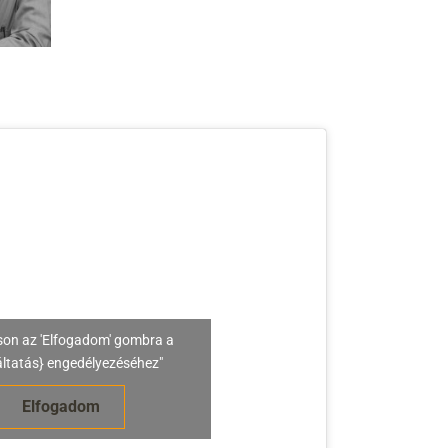
son az 'Elfogadom' gombra a
áltatás} engedélyezéséhez"
Elfogadom