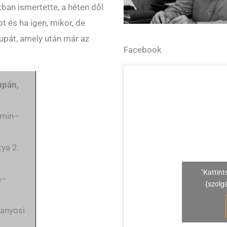
ban ismertette, a héten dől
 és ha igen, mikor, de
upát, amely után már az
Facebook
upán,
zmin–
ya 2.
"Kattint
a–
{szolg
ranyosi