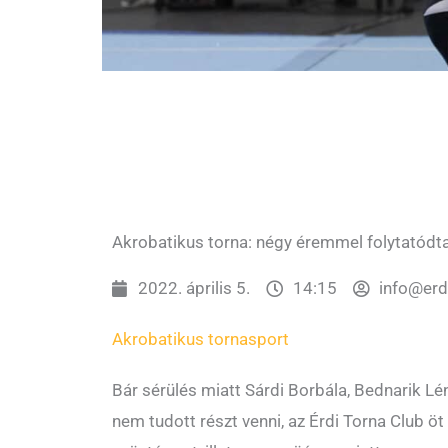
Akrobatikus torna: négy éremmel folytatódt
2022. április 5.
14:15
info@er
Akrobatikus torna
sport
Bár sérülés miatt Sárdi Borbála, Bednarik L
nem tudott részt venni, az Érdi Torna Club öt