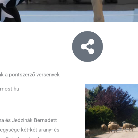
ak a pontszerző versenyek
dmost.hu
éna és Jedzinák Bernadett
 egysége két-két arany- és