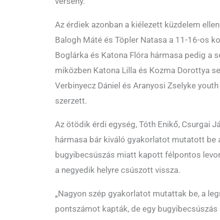
verseny.
Az érdiek azonban a kiélezett küzdelem ellenér
Balogh Máté és Töpler Natasa a 11-16-os koro
Boglárka és Katona Flóra hármasa pedig a se
miközben Katona Lilla és Kozma Dorottya ser
Verbinyecz Dániel és Aranyosi Zselyke yout
szerzett.
Az ötödik érdi egység, Tóth Enikő, Csurgai
hármasa bár kiváló gyakorlatot mutatott be
bugyibecsúszás miatt kapott félpontos levon
a negyedik helyre csúszott vissza.
„Nagyon szép gyakorlatot mutattak be, a le
pontszámot kapták, de egy bugyibecsúszás m