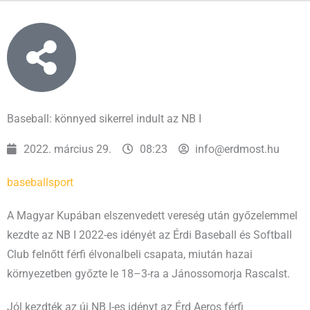
Baseball: könnyed sikerrel indult az NB I
2022. március 29.
08:23
info@erdmost.hu
baseball
sport
A Magyar Kupában elszenvedett vereség után győzelemmel
kezdte az NB I 2022-es idényét az Érdi Baseball és Softball
Club felnőtt férfi élvonalbeli csapata, miután hazai
környezetben győzte le 18–3-ra a Jánossomorja Rascalst.
Jól kezdték az új NB I-es idényt az Érd Aeros férfi