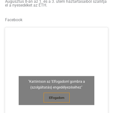
Augusztus 8-án az 1. és a 3. ütem háztartásaiból szállítja
el a nyesedéket az ÉTH.
Facebook
"Kattintson az 'Elfogadom' gombra a
{szolgáltatás} engedélyezéséhez"
Elfogadom