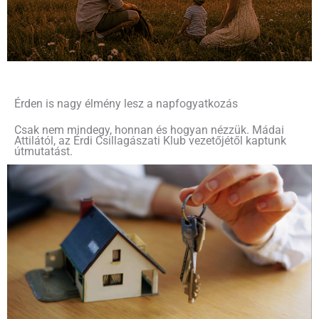
Érden is nagy élmény lesz a napfogyatkozás
Csak nem mindegy, honnan és hogyan nézzük. Mádai
Attilától, az Érdi Csillagászati Klub vezetőjétől kaptunk
útmutatást.