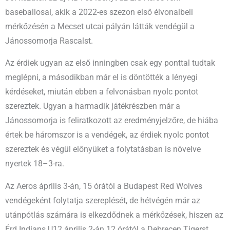
baseballosai, akik a 2022-es szezon első élvonalbeli
mérkőzésén a Mecset utcai pályán látták vendégül a
Jánossomorja Rascalst.
Az érdiek ugyan az első inningben csak egy ponttal tudtak
meglépni, a másodikban már el is döntötték a lényegi
kérdéseket, miután ebben a felvonásban nyolc pontot
szereztek. Ugyan a harmadik játékrészben már a
Jánossomorja is feliratkozott az eredményjelzőre, de hiába
értek be háromszor is a vendégek, az érdiek nyolc pontot
szereztek és végül előnyüket a folytatásban is növelve
nyertek 18–3-ra.
Az Aeros április 3-án, 15 órától a Budapest Red Wolves
vendégeként folytatja szereplését, de hétvégén már az
utánpótlás számára is elkezdődnek a mérkőzések, hiszen az
Érd Indians U12 április 2-án 12 órától a Debrecen Tigerst