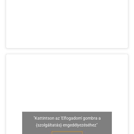
"Kattintson az 'Elfogadom' gombra a
{szolgáltatás} engedélyezéséhez"