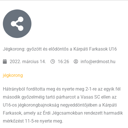
Jégkorong: győzött és elődöntős a Kárpáti Farkasok U16
2022. március 14.
16:26
info@erdmost.hu
jégkorong
Hátrányból fordította meg és nyerte meg 2-1-re az egyik fél
második győzelméig tartó párharcot a Vasas SC ellen az
U16-os jégkorongbajnokság negyeddöntőjében a Kárpáti
Farkasok, amely az Érdi Jégcsarnokban rendezett harmadik
mérkőzést 11-5-re nyerte meg.