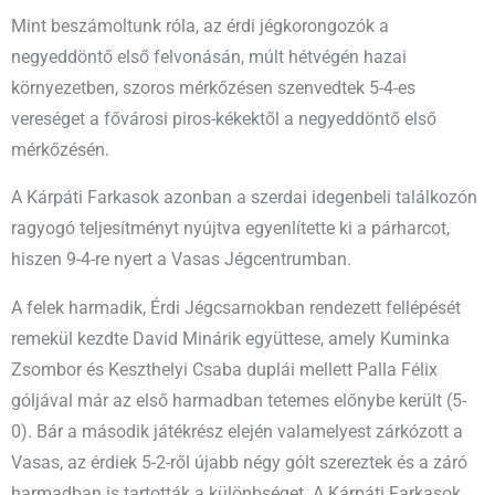
Mint beszámoltunk róla, az érdi jégkorongozók a
negyeddöntő első felvonásán, múlt hétvégén hazai
környezetben, szoros mérkőzésen szenvedtek 5-4-es
vereséget a fővárosi piros-kékektől a negyeddöntő első
mérkőzésén.
A Kárpáti Farkasok azonban a szerdai idegenbeli találkozón
ragyogó teljesítményt nyújtva egyenlítette ki a párharcot,
hiszen 9-4-re nyert a Vasas Jégcentrumban.
A felek harmadik, Érdi Jégcsarnokban rendezett fellépését
remekül kezdte David Minárik együttese, amely Kuminka
Zsombor és Keszthelyi Csaba duplái mellett Palla Félix
góljával már az első harmadban tetemes előnybe került (5-
0). Bár a második játékrész elején valamelyest zárkózott a
Vasas, az érdiek 5-2-ről újabb négy gólt szereztek és a záró
harmadban is tartották a különbséget. A Kárpáti Farkasok