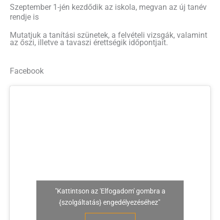
Szeptember 1-jén kezdődik az iskola, megvan az új tanév
rendje is
Mutatjuk a tanítási szünetek, a felvételi vizsgák, valamint
az őszi, illetve a tavaszi érettségik időpontjait.
Facebook
"Kattintson az 'Elfogadom' gombra a
{szolgáltatás} engedélyezéséhez"