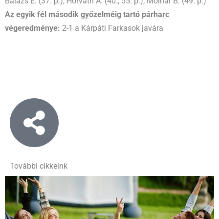
Balázs E. (37. p.), Horváth A. (40., 55. p.), Molnár B. (49. p.)
Az egyik fél második győzelméig tartó párharc
végeredménye:
2-1 a Kárpáti Farkasok javára
További cikkeink