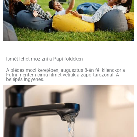
Ismét lehet mozizni a Papi földeken
A plédes mozi keretében, augusztus 8-án fél kilenckor a
Futni mentem című filmet vetítik a záportározónál. A
belépés ingyenes.