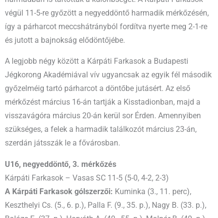
végül 11-5-re győzött a negyeddöntő harmadik mérkőzésén,
így a párharcot meccshátrányból fordítva nyerte meg 2-1-re
és jutott a bajnokság elődöntőjébe.
A legjobb négy között a Kárpáti Farkasok a Budapesti
Jégkorong Akadémiával vív ugyancsak az egyik fél második
győzelméig tartó párharcot a döntőbe jutásért. Az első
mérkőzést március 16-án tartják a Kisstadionban, majd a
visszavágóra március 20-án kerül sor Érden. Amennyiben
szükséges, a felek a harmadik találkozót március 23-án,
szerdán játsszák le a fővárosban.
U16, negyeddöntő, 3. mérkőzés
Kárpáti Farkasok – Vasas SC 11-5 (5-0, 4-2, 2-3)
A Kárpáti Farkasok gólszerzői:
Kuminka (3., 11. perc),
Keszthelyi Cs. (5., 6. p.), Palla F. (9., 35. p.), Nagy B. (33. p.),