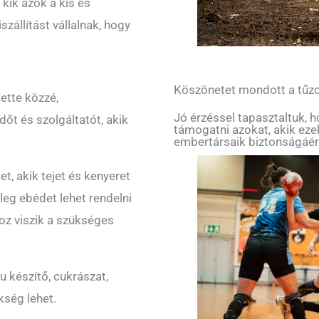
 kik azok a kis és
zállítást vállalnak, hogy
Köszönetet mondott a tűzo
ette közzé,
Jó érzéssel tapasztaltuk, 
őt és szolgáltatót, akik
támogatni azokat, akik ez
embertársaik biztonságáér
et, akik tejet és kenyeret
leg ebédet lehet rendelni
oz viszik a szükséges
ru készítő, cukrászat,
kség lehet.