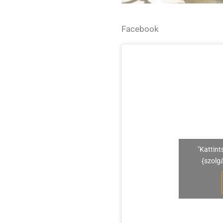
Facebook
"Kattint
{szolg