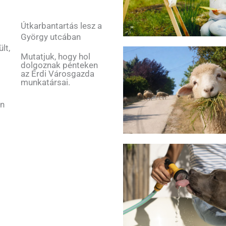
Útkarbantartás lesz a
György utcában
lt,
Mutatjuk, hogy hol
dolgoznak pénteken
az Érdi Városgazda
munkatársai.
an