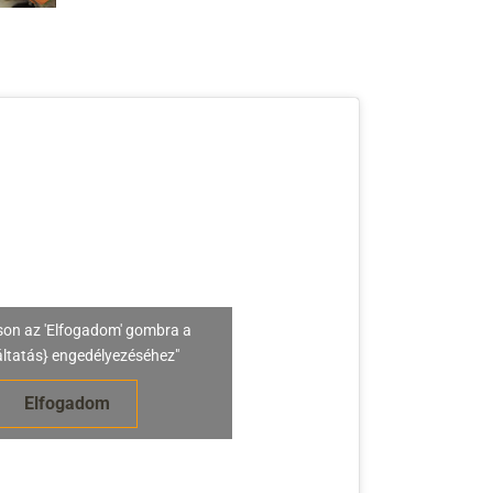
son az 'Elfogadom' gombra a
áltatás} engedélyezéséhez"
Elfogadom