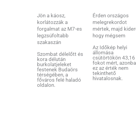
Jön a káosz,
Érden országos
korlátozzák a
melegrekordot
forgalmat az M7-es
mértek, majd kiderü
legzsúfoltabb
hogy mégsem
szakaszán
Az Időkép helyi
állomása
Szombat délelőtt és
csütörtökön 43,16
kora délután
fokot mért, azonb
burkolatjeleket
ez az érték nem
festenek Budaörs
tekinthető
térségében, a
hivatalosnak.
főváros felé haladó
oldalon.