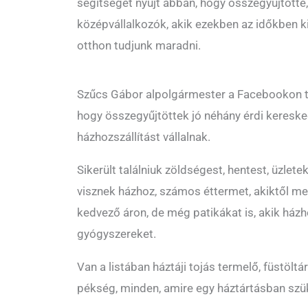
segítséget nyújt abban, hogy összegyűjtötte,
középvállalkozók, akik ezekben az időkben kis
otthon tudjunk maradni.
Szűcs Gábor alpolgármester a Facebookon t
hogy összegyűjtöttek jó néhány érdi keresked
házhozszállítást vállalnak.
Sikerült találniuk zöldségest, hentest, üzletek
visznek házhoz, számos éttermet, akiktől me
kedvező áron, de még patikákat is, akik házh
gyógyszereket.
Van a listában háztáji tojás termelő, füstöltá
pékség, minden, amire egy háztártásban szü