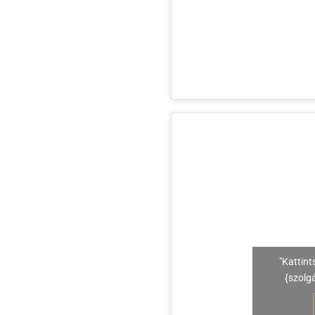
"Kattint
{szolg