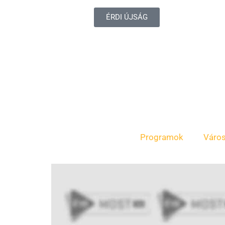
ÉRDI ÚJSÁG
Programok
Váro