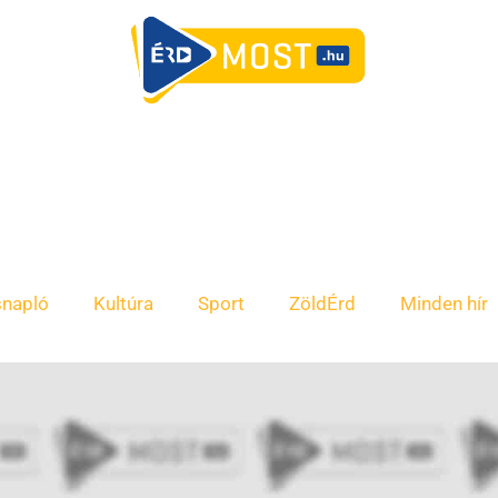
snapló
Kultúra
Sport
ZöldÉrd
Minden hír