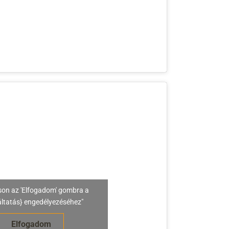
son az 'Elfogadom' gombra a
áltatás} engedélyezéséhez"
Elfogadom