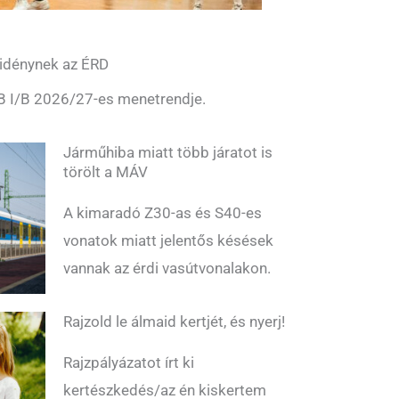
j idénynek az ÉRD
NB I/B 2026/27-es menetrendje.
Járműhiba miatt több járatot is
törölt a MÁV
A kimaradó Z30-as és S40-es
vonatok miatt jelentős késések
vannak az érdi vasútvonalakon.
Rajzold le álmaid kertjét, és nyerj!
Rajzpályázatot írt ki
kertészkedés/az én kiskertem