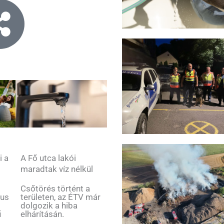
i a
A Fő utca lakói
maradtak víz nélkül
Csőtörés történt a
tus
területen, az ÉTV már
dolgozik a hiba
ű
elhárításán.