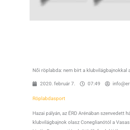
Női röplabda: nem bírt a klubvilágbajnokkal
2020. február 7.
07:49
info@e
Röplabda
sport
Hazai pályán, az ÉRD Arénában szenvedett h
klubvilágbajnok olasz Coneglianótól a Vasa