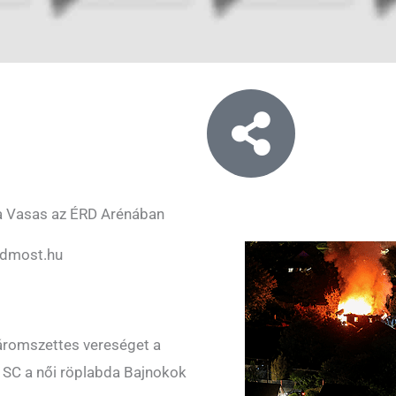
 a Vasas az ÉRD Arénában
rdmost.hu
áromszettes vereséget a
s SC a női röplabda Bajnokok