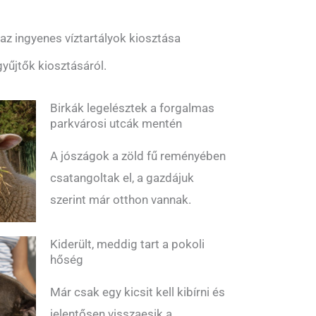
z ingyenes víztartályok kiosztása
yűjtők kiosztásáról.
Birkák legelésztek a forgalmas
parkvárosi utcák mentén
A jószágok a zöld fű reményében
csatangoltak el, a gazdájuk
szerint már otthon vannak.
Kiderült, meddig tart a pokoli
hőség
Már csak egy kicsit kell kibírni és
jelentősen visszaesik a