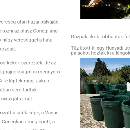
vereség után hazai pályáján,
okozni az olasz Conegliano
Gázpalackok robbantak fe
y négy vereséggel a háta
Tűz ütött ki egy Hunyadi u
kozóját.
palackot hoztak ki a lángok
ros-kékek szerezték, de az
ilágbajnokságot is megnyerő
:4-re léptek meg. Jakub
szában sem tudtak
 nyitó játszmát.
zott a játék képe, a Vasas
a Conegliano meglépett, s