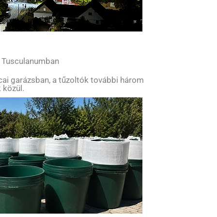
l Tusculanumban
tcai garázsban, a tűzoltók további három
 közül.