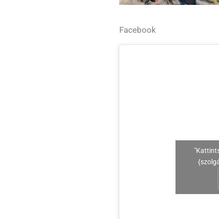
Facebook
"Kattint
{szolg