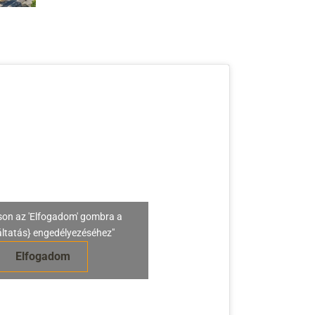
son az 'Elfogadom' gombra a
áltatás} engedélyezéséhez"
Elfogadom