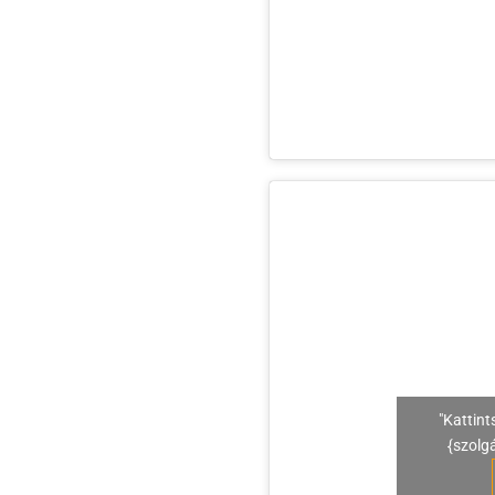
"Kattint
{szolg