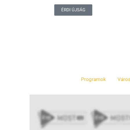
ÉRDI ÚJSÁG
Programok
Váro