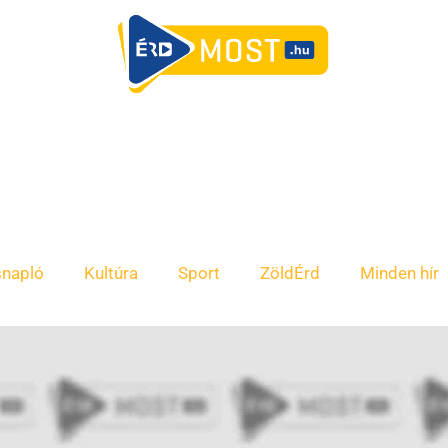
snapló
Kultúra
Sport
ZöldÉrd
Minden hír