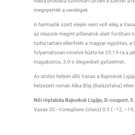
hiába próbálta szorosan tartani a szettet a h
megnyerték a vendégek.
A harmadik szett elején sem volt elég a Vas
az olaszok megint pillanatok alatt fordítani 
tudta tartani ellenfelét a magyar együttes, a
folyamatosan növelve húzta be 25:13-ra a já
magabiztos, 3:0-s idegenbeli győzelmet.
Az utolsó helyen álló Vasas a Bajnokok Ligá
helyezett román Alba Blaj (Balázsfalva) ellen 
Női röplabda Bajnokok Ligája, D-csoport, 5.
Vasas SC–Conegliano (olasz) 0:3 (–12, –19,