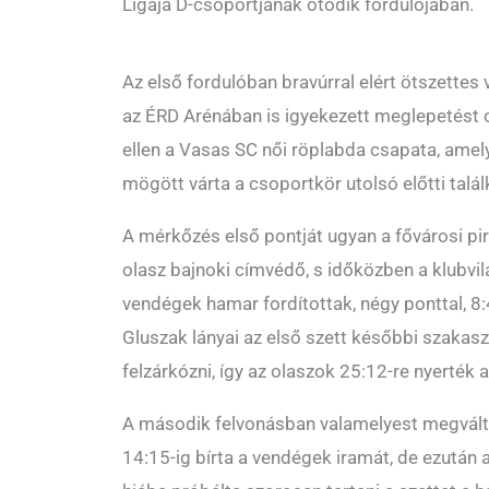
Ligája D-csoportjának ötödik fordulójában.
Az első fordulóban bravúrral elért ötszettes 
az ÉRD Arénában is igyekezett meglepetést 
ellen a Vasas SC női röplabda csapata, amel
mögött várta a csoportkör utolsó előtti talál
A mérkőzés első pontját ugyan a fővárosi pi
olasz bajnoki címvédő, s időközben a klubv
vendégek hamar fordítottak, négy ponttal, 8
Gluszak lányai az első szett későbbi szaka
felzárkózni, így az olaszok 25:12-re nyerték a
A második felvonásban valamelyest megválto
14:15-ig bírta a vendégek iramát, de ezután 