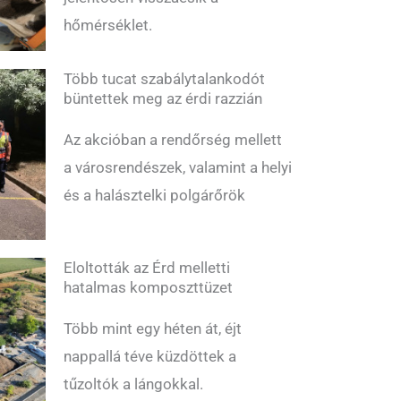
hőmérséklet.
Több tucat szabálytalankodót
büntettek meg az érdi razzián
Az akcióban a rendőrség mellett
a városrendészek, valamint a helyi
és a halásztelki polgárőrök
Eloltották az Érd melletti
hatalmas komposzttüzet
Több mint egy héten át, éjt
nappallá téve küzdöttek a
tűzoltók a lángokkal.