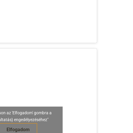
son az 'Elfogadom' gombra a
áltatás} engedélyezéséhez"
Elfogadom