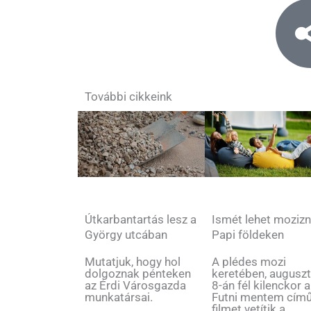
További cikkeink
Útkarbantartás lesz a
Ismét lehet mozizn
György utcában
Papi földeken
Mutatjuk, hogy hol
A plédes mozi
dolgoznak pénteken
keretében, augusz
az Érdi Városgazda
8-án fél kilenckor a
munkatársai.
Futni mentem cím
filmet vetítik a