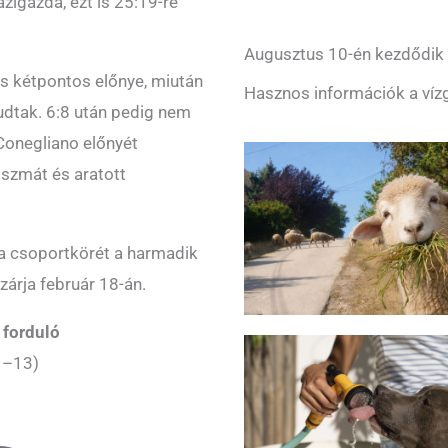
ázigazda, ezt is 25:19-re
Augusztus 10-én kezdődik a
as kétpontos előnye, miután
Hasznos információk a vízg
tudtak. 6:8 után pedig nem
 Conegliano előnyét
tszmát és aratott
ja csoportkörét a harmadik
zárja február 18-án.
 forduló
 –13)