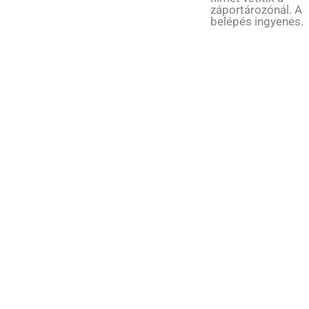
záportározónál. A
belépés ingyenes.