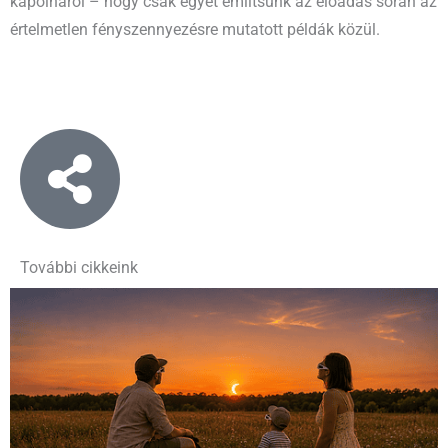
kápolnáról – hogy csak egyet említsünk az előadás során az
értelmetlen fényszennyezésre mutatott példák közül.
További cikkeink