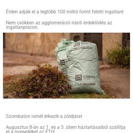
Érden adják el a legtöbb 100 millió forint feletti ingatlant
Nem csökken az agglomeráció iránti érdeklődés az
ingatlanpiacon.
Szombaton ismét érkezik a zöldjárat
Augusztus 8-án az 1. és a 3. ütem háztartásaiból szállítja
el a nyesedéket az ÉTH.