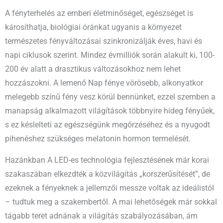
A fényterhelés az emberi életminőséget, egészséget is
károsíthatja, biológiai óránkat ugyanis a környezet
természetes fényváltozásai szinkronizálják éves, havi és
napi ciklusok szerint. Mindez évmilliók során alakult ki, 100-
200 év alatt a drasztikus változásokhoz nem lehet
hozzászokni. A lemenő Nap fénye vörösebb, alkonyatkor
melegebb színű fény vesz körül bennünket, ezzel szemben a
manapság alkalmazott világítások többnyire hideg fényűek,
s ez késlelteti az egészségünk megőrzéséhez és a nyugodt
pihenéshez szükséges melatonin hormon termelését.
Hazánkban A LED-es technológia fejlesztésének már korai
szakaszában elkezdték a közvilágítás „korszerűsítését”, de
ezeknek a fényeknek a jellemzői messze voltak az ideálistól
– tudtuk meg a szakembertől. A mai lehetőségek már sokkal
tágabb teret adnának a világítás szabályozásában, ám