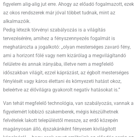
figyelem alig-alig jut erre. Ahogy az előadó fogalmazott, ezek
az okos rendszerek már jóval többet tudnak, mint az
alkalmazóik.
Pedig létezik törvényi szabályozás is a világítás
tervezésérére, amihez a fényszennyezés fogalmát is
meghatározta a jogalkotó: „olyan mesterséges zavaró fény,
ami a horizont fölé vagy nem kizárólag a megvilágítandó
felületre és annak irányába, illetve nem a megfelelő
időszakban világít, ezzel káprázást, az égbolt mesterséges
fénylését vagy káros élettani és környezeti hatást okoz,
beleértve az élővilágra gyakorolt negatív hatásokat is.”
Van tehát megfelelő technológia, van szabályozás, vannak a
figyelemért lobbizó szakemberek, mégis készülhetnek
felvételek lakott településtől messze, az erdő közepén
magányosan álló, éjszakánként fényesen kivilágított