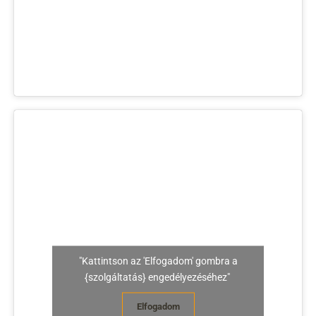
"Kattintson az 'Elfogadom' gombra a
{szolgáltatás} engedélyezéséhez"
Elfogadom