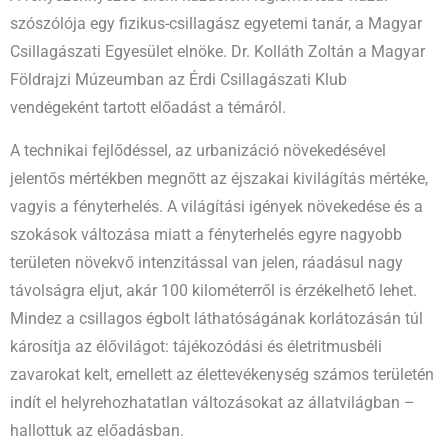
szószólója egy fizikus-csillagász egyetemi tanár, a Magyar
Csillagászati Egyesület elnöke. Dr. Kolláth Zoltán a Magyar
Földrajzi Múzeumban az Érdi Csillagászati Klub
vendégeként tartott előadást a témáról.
A technikai fejlődéssel, az urbanizáció növekedésével
jelentős mértékben megnőtt az éjszakai kivilágítás mértéke,
vagyis a fényterhelés. A világítási igények növekedése és a
szokások változása miatt a fényterhelés egyre nagyobb
területen növekvő intenzitással van jelen, ráadásul nagy
távolságra eljut, akár 100 kilométerről is érzékelhető lehet.
Mindez a csillagos égbolt láthatóságának korlátozásán túl
károsítja az élővilágot: tájékozódási és életritmusbéli
zavarokat kelt, emellett az élettevékenység számos területén
indít el helyrehozhatatlan változásokat az állatvilágban –
hallottuk az előadásban.