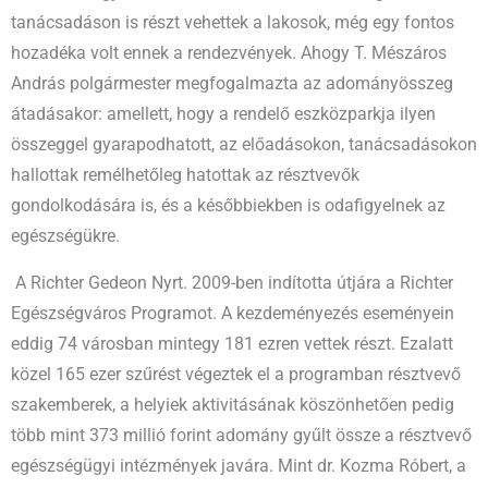
tanácsadáson is részt vehettek a lakosok, még egy fontos
hozadéka volt ennek a rendezvények. Ahogy T. Mészáros
András polgármester megfogalmazta az adományösszeg
átadásakor: amellett, hogy a rendelő eszközparkja ilyen
összeggel gyarapodhatott, az előadásokon, tanácsadásokon
hallottak remélhetőleg hatottak az résztvevők
gondolkodására is, és a későbbiekben is odafigyelnek az
egészségükre.
A Richter Gedeon Nyrt. 2009-ben indította útjára a Richter
Egészségváros Programot. A kezdeményezés eseményein
eddig 74 városban mintegy 181 ezren vettek részt. Ezalatt
közel 165 ezer szűrést végeztek el a programban résztvevő
szakemberek, a helyiek aktivitásának köszönhetően pedig
több mint 373 millió forint adomány gyűlt össze a résztvevő
egészségügyi intézmények javára. Mint dr. Kozma Róbert, a