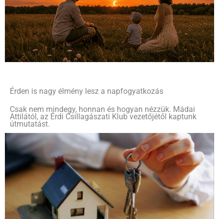
Érden is nagy élmény lesz a napfogyatkozás
Csak nem mindegy, honnan és hogyan nézzük. Mádai
Attilától, az Érdi Csillagászati Klub vezetőjétől kaptunk
útmutatást.