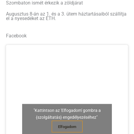
Szombaton ismét érkezik a zöldjárat
Augusztus 8-án az 1. és a 3. ütem háztartásaiból szállítja
el a nyesedéket az ÉTH.
Facebook
"Kattintson az 'Elfogadom' gombra a
{szolgáltatás} engedélyezéséhez"
Elfogadom