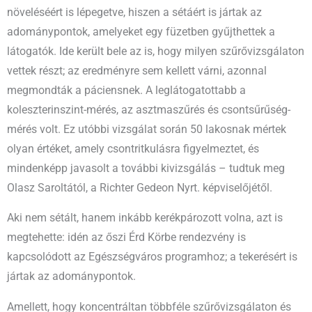
növeléséért is lépegetve, hiszen a sétáért is jártak az
adománypontok, amelyeket egy füzetben gyűjthettek a
látogatók. Ide került bele az is, hogy milyen szűrővizsgálaton
vettek részt; az eredményre sem kellett várni, azonnal
megmondták a páciensnek. A leglátogatottabb a
koleszterinszint-mérés, az asztmaszűrés és csontsűrűség-
mérés volt. Ez utóbbi vizsgálat során 50 lakosnak mértek
olyan értéket, amely csontritkulásra figyelmeztet, és
mindenképp javasolt a további kivizsgálás – tudtuk meg
Olasz Saroltától, a Richter Gedeon Nyrt. képviselőjétől.
Aki nem sétált, hanem inkább kerékpározott volna, azt is
megtehette: idén az őszi Érd Körbe rendezvény is
kapcsolódott az Egészségváros programhoz; a tekerésért is
jártak az adománypontok.
Amellett, hogy koncentráltan többféle szűrővizsgálaton és