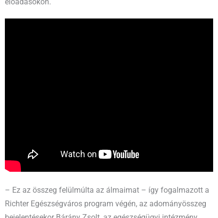
előadásokon.
– Ez az összeg felülmúlta az álmaimat – így fogalmazott a
Richter Egészségváros program végén, az adományösszeg
bejelentésekor Bárány Zsolt, az egészségügyi intézmény