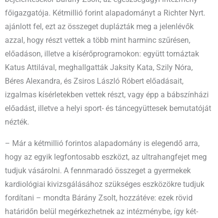
főigazgatója. Kétmillió forint alapadományt a Richter Nyrt.
ajánlott fel, ezt az összeget duplázták meg a jelenlévők
azzal, hogy részt vettek a több mint harminc szűrésen,
előadáson, illetve a kísérőprogramokon: együtt tornáztak
Katus Attilával, meghallgatták Jaksity Kata, Szily Nóra,
Béres Alexandra, és Zsiros László Róbert előadásait,
izgalmas kísérletekben vettek részt, vagy épp a bábszínházi
előadást, illetve a helyi sport- és táncegyüttesek bemutatóját
nézték.
– Már a kétmillió forintos alapadomány is elegendő arra,
hogy az egyik legfontosabb eszközt, az ultrahangfejet meg
tudjuk vásárolni. A fennmaradó összeget a gyermekek
kardiológiai kivizsgálásához szükséges eszközökre tudjuk
fordítani – mondta Bárány Zsolt, hozzátéve: ezek rövid
határidőn belül megérkezhetnek az intézménybe, így két-