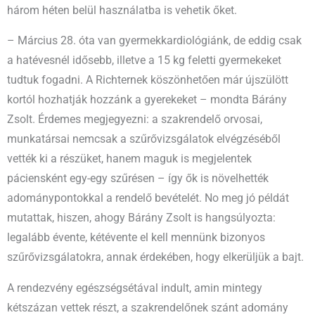
három héten belül használatba is vehetik őket.
– Március 28. óta van gyermekkardiológiánk, de eddig csak
a hatévesnél idősebb, illetve a 15 kg feletti gyermekeket
tudtuk fogadni. A Richternek köszönhetően már újszülött
kortól hozhatják hozzánk a gyerekeket – mondta Bárány
Zsolt. Érdemes megjegyezni: a szakrendelő orvosai,
munkatársai nemcsak a szűrővizsgálatok elvégzéséből
vették ki a részüket, hanem maguk is megjelentek
páciensként egy-egy szűrésen – így ők is növelhették
adománypontokkal a rendelő bevételét. No meg jó példát
mutattak, hiszen, ahogy Bárány Zsolt is hangsúlyozta:
legalább évente, kétévente el kell mennünk bizonyos
szűrővizsgálatokra, annak érdekében, hogy elkerüljük a bajt.
A rendezvény egészségsétával indult, amin mintegy
kétszázan vettek részt, a szakrendelőnek szánt adomány