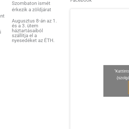
Szombaton ismét
érkezik a zöldjárat
ant
Augusztus 8-án az 1.
és a 3. ütem
háztartásaiból
i
szállítja el a
nyesedéket az ÉTH.
"Kattint
{szolg