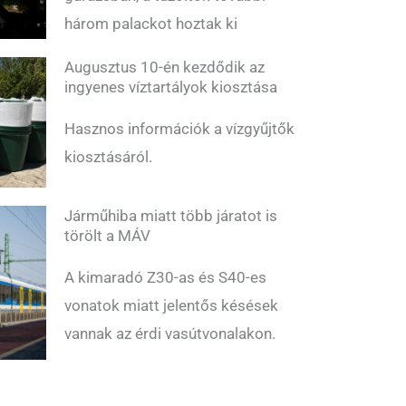
három palackot hoztak ki
Augusztus 10-én kezdődik az
ingyenes víztartályok kiosztása
Hasznos információk a vízgyűjtők
kiosztásáról.
Járműhiba miatt több járatot is
törölt a MÁV
A kimaradó Z30-as és S40-es
vonatok miatt jelentős késések
vannak az érdi vasútvonalakon.