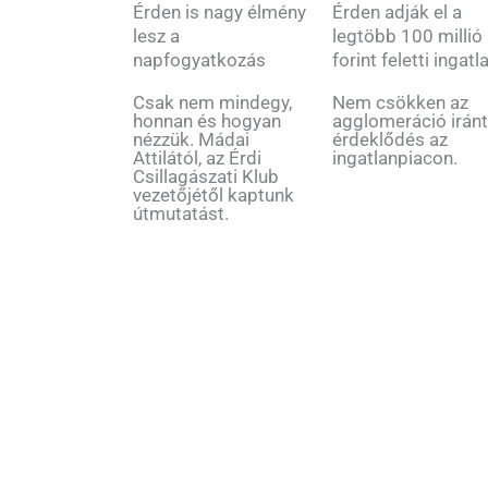
Érden is nagy élmény
Érden adják el a
lesz a
legtöbb 100 millió
napfogyatkozás
forint feletti ingatl
Csak nem mindegy,
Nem csökken az
honnan és hogyan
agglomeráció iránt
nézzük. Mádai
érdeklődés az
Attilától, az Érdi
ingatlanpiacon.
Csillagászati Klub
vezetőjétől kaptunk
útmutatást.