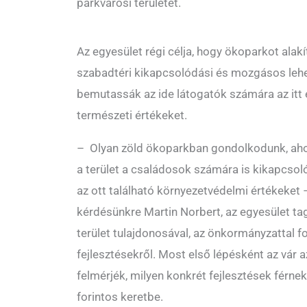
parkvárosi területet.
Az egyesület régi célja, hogy ökoparkot alakít
szabadtéri kikapcsolódási és mozgásos lehe
bemutassák az ide látogatók számára az itt 
természeti értékeket.
– Olyan zöld ökoparkban gondolkodunk, ahol
a terület a családosok számára is kikapcsol
az ott található környezetvédelmi értékeket 
kérdésünkre Martin Norbert, az egyesület tag
terület tulajdonosával, az önkormányzattal 
fejlesztésekről. Most első lépésként az vár 
felmérjék, milyen konkrét fejlesztések férn
forintos keretbe.