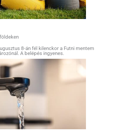
 földeken
ugusztus 8-án fél kilenckor a Futni mentem
tározónál. A belépés ingyenes.