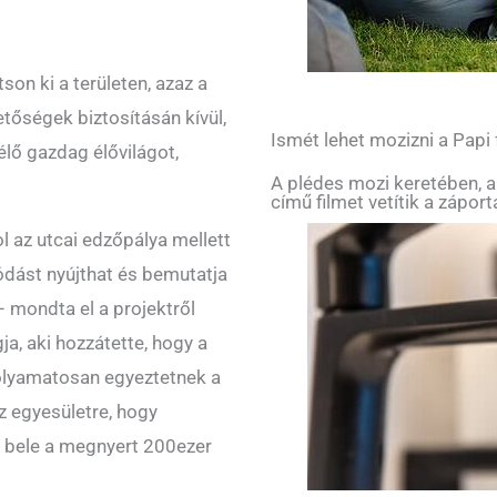
son ki a területen, azaz a
tőségek biztosításán kívül,
Ismét lehet mozizni a Papi
élő gazdag élővilágot,
A plédes mozi keretében, a
című filmet vetítik a zápor
 az utcai edzőpálya mellett
ódást nyújthat és bemutatja
– mondta el a projektről
ja, aki hozzátette, hogy a
folyamatosan egyeztetnek a
az egyesületre, hogy
ek bele a megnyert 200ezer