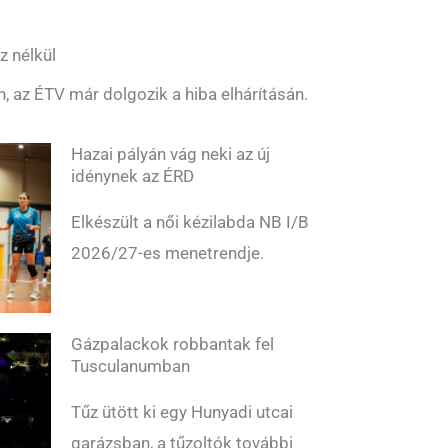
z nélkül
n, az ÉTV már dolgozik a hiba elhárításán.
Hazai pályán vág neki az új
idénynek az ÉRD
Elkészült a női kézilabda NB I/B
2026/27-es menetrendje.
Gázpalackok robbantak fel
Tusculanumban
Tűz ütött ki egy Hunyadi utcai
garázsban, a tűzoltók további