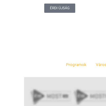
ÉRDI ÚJSÁG
Programok
Váro