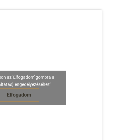
son az 'Elfogadom' gombra a
áltatás} engedélyezéséhez"
Elfogadom