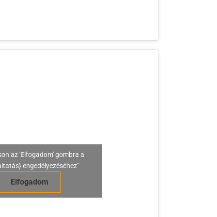
son az 'Elfogadom' gombra a
áltatás} engedélyezéséhez"
Elfogadom