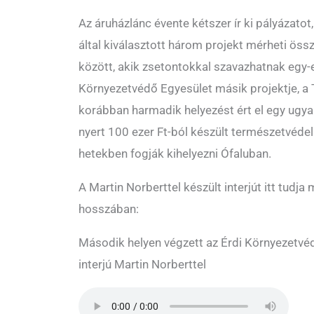
Az áruházlánc évente kétszer ír ki pályázato
által kiválasztott három projekt mérheti ös
között, akik zsetontokkal szavazhatnak egy-e
Környezetvédő Egyesület másik projektje, a 
korábban harmadik helyezést ért el egy ugya
nyert 100 ezer Ft-ból készült természetvéde
hetekben fogják kihelyezni Ófaluban.
A Martin Norberttel készült interjút itt tudja 
hosszában:
Második helyen végzett az Érdi Környezetvé
interjú Martin Norberttel