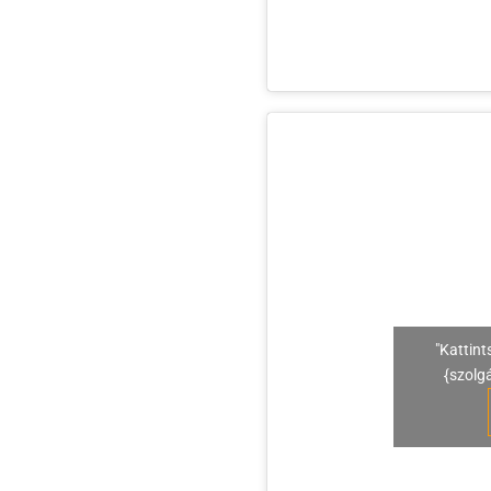
"Kattint
{szolg