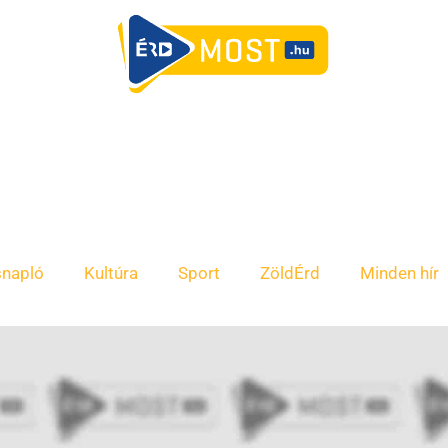
snapló
Kultúra
Sport
ZöldÉrd
Minden hír