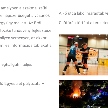
t, amelyben a szakmai zsűri
A Fő utca lakói maradtak ví
sze népszerűségét a vásárlók
Csőtörés történt a területe
gy ügy mellett. Az Érdi
Tőzike tanösvény fejlesztése
nilyen versenyen, az akkor
lmi és információs táblákat a
meghallgatni teljes
dő Egyesület pályázata –