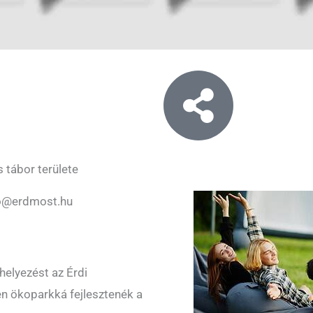
 tábor területe
o@erdmost.hu
 helyezést az Érdi
n ökoparkká fejlesztenék a