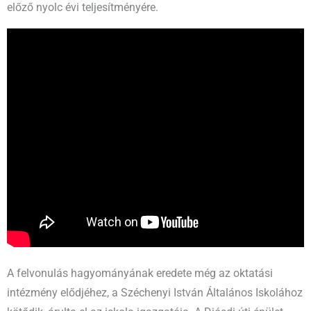
előző nyolc évi teljesítményére.
A felvonulás hagyományának eredete még az oktatási
intézmény elődjéhez, a Széchenyi István Általános Iskolához