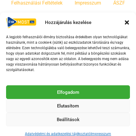
Felhasználási Feltételek
Impresszum
ÁSZF
Irányelvek
Moderálási szabályzat
Hozzájárulás kezelése
A legjobb felhasználói élmény biztosítása érdekében olyan technológiákat
F
Y
T
használunk, mint a cookie-k (sütik) az eszközadatok tárolására és/vagy
a
o
i
elérésére. Ezen technológiákba való beleegyezése lehetővé teszi számunkra,
c
u
k
hogy olyan adatokat dolgozzunk fel, mint például a böngészési szokások
vagy az egyedi azonosítók ezen az oldalon. A beleegyezés meg nem adása
e
t
t
vagy visszavonása hátrányosan befolyásolhat bizonyos funkciókat és
b
u
o
szolgáltatásokat.
o
b
k
o
e
Az Érd Média médiaszolgáltatási tevékenységét a
k
-
Elfogadom
Médiatanács a Magyar Média Mecenatúra program
-
s
keretében támogatja.
Elutasítom
s
q
q
u
Beállítások
u
a
2018-2026. © Minden jog fenntartva, Érd Megyei Jogú Város
a
r
Polgármesteri Hivatal Média Osztálya
Adatvédelmi és adatkezelési tájékoztató
Impresszum