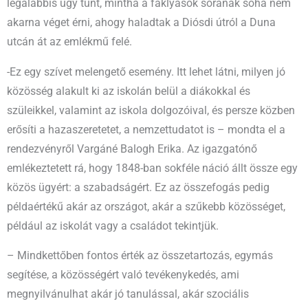
legalábbis úgy tűnt, mintha a fáklyások sorának soha nem
akarna véget érni, ahogy haladtak a Diósdi útról a Duna
utcán át az emlékmű felé.
-Ez egy szívet melengető esemény. Itt lehet látni, milyen jó
közösség alakult ki az iskolán belül a diákokkal és
szüleikkel, valamint az iskola dolgozóival, és persze közben
erősíti a hazaszeretetet, a nemzettudatot is – mondta el a
rendezvényről Vargáné Balogh Erika. Az igazgatónő
emlékeztetett rá, hogy 1848-ban sokféle náció állt össze egy
közös ügyért: a szabadságért. Ez az összefogás pedig
példaértékű akár az országot, akár a szűkebb közösséget,
például az iskolát vagy a családot tekintjük.
– Mindkettőben fontos érték az összetartozás, egymás
segítése, a közösségért való tevékenykedés, ami
megnyilvánulhat akár jó tanulással, akár szociális