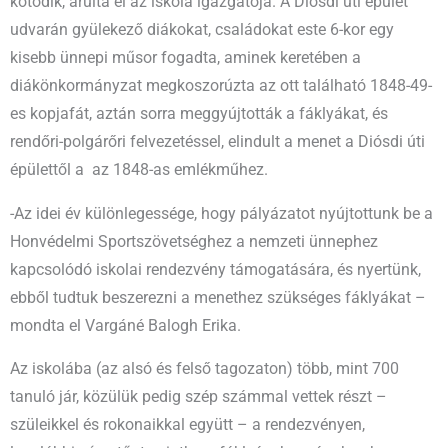
kötődik, árulta el az iskola igazgatója. A Diósdi úti épület
udvarán gyülekező diákokat, családokat este 6-kor egy
kisebb ünnepi műsor fogadta, aminek keretében a
diákönkormányzat megkoszorúzta az ott található 1848-49-
es kopjafát, aztán sorra meggyújtották a fáklyákat, és
rendőri-polgárőri felvezetéssel, elindult a menet a Diósdi úti
épülettől a az 1848-as emlékműhez.
-Az idei év különlegessége, hogy pályázatot nyújtottunk be a
Honvédelmi Sportszövetséghez a nemzeti ünnephez
kapcsolódó iskolai rendezvény támogatására, és nyertünk,
ebből tudtuk beszerezni a menethez szükséges fáklyákat –
mondta el Vargáné Balogh Erika.
Az iskolába (az alsó és felső tagozaton) több, mint 700
tanuló jár, közülük pedig szép számmal vettek részt –
szüleikkel és rokonaikkal együtt – a rendezvényen,