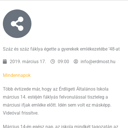
Száz és száz fáklya égette a gyerekek emlékezetébe ’48-at
2019. március 17.
09:00
info@erdmost.hu
Mindennapok
Több évtizede már, hogy az Érdligeti Általános Iskola
március 14. estéjén fáklyás felvonulással tiszteleg a
márciusi ifjak emléke előtt. Idén sem volt ez másképp.
Videóval frissítve.
Március 14-én egész nap, az iskola mindkét tagozatán az