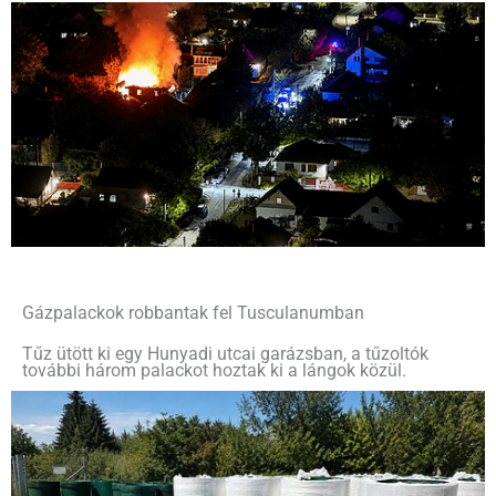
Gázpalackok robbantak fel Tusculanumban
Tűz ütött ki egy Hunyadi utcai garázsban, a tűzoltók
további három palackot hoztak ki a lángok közül.