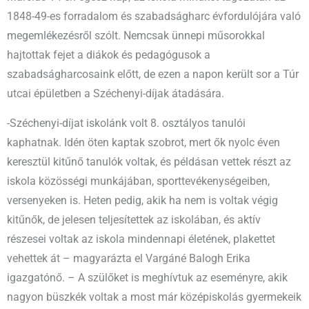
1848-49-es forradalom és szabadságharc évfordulójára való
megemlékezésről szólt. Nemcsak ünnepi műsorokkal
hajtottak fejet a diákok és pedagógusok a
szabadságharcosaink előtt, de ezen a napon került sor a Túr
utcai épületben a Széchenyi-díjak átadására.
-Széchenyi-díjat iskolánk volt 8. osztályos tanulói
kaphatnak. Idén öten kaptak szobrot, mert ők nyolc éven
keresztül kitűnő tanulók voltak, és példásan vettek részt az
iskola közösségi munkájában, sporttevékenységeiben,
versenyeken is. Heten pedig, akik ha nem is voltak végig
kitűnők, de jelesen teljesítettek az iskolában, és aktív
részesei voltak az iskola mindennapi életének, plakettet
vehettek át – magyarázta el Vargáné Balogh Erika
igazgatónő. – A szülőket is meghívtuk az eseményre, akik
nagyon büszkék voltak a most már középiskolás gyermekeik