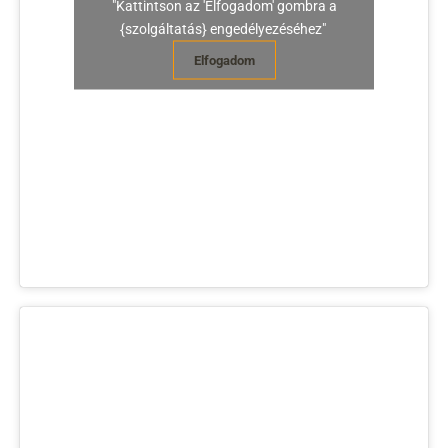
"Kattintson az 'Elfogadom' gombra a
{szolgáltatás} engedélyezéséhez"
Elfogadom