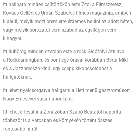
Itt hallható minden csütörtökön este 7-től a Filmszerész,
Kovács Gellért és Urbán Szabolcs filmes magazinja, amiben
kiderül, melyik mozi premierre érdemes beülni az adott héten,
vagy melyik sorozatot sem szabad az égvilágon sem
kihagyni.
Itt dübörög minden szerdán este a rock Gidófalvi Attilával
a Rockbarlangban, és pont egy órával korábban Berta Miki
és a Jazzpresszó kínál egy csepp kikapcsolódást a
hallgatóknak.
Itt lehet nyálcsorgatva hallgatni a Heti menü gasztroműsort
Nagy Emesével vasárnaponként.
Itt lehet értesülni a Zónázóban Szabó Beátától naponta
többször is a városban és környékén történt összes
fontosabb hírről.