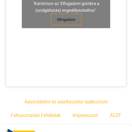
"Kattintson az 'Elfogadom' gombra a
{szolgáltatás} engedélyezéséhez"
Elfogadom
Adatvédelmi és adatkezelési tájékoztató
Felhasználási Feltételek
Impresszum
ÁSZF
Irányelvek
Moderálási szabályzat