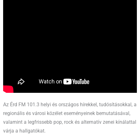
Az Érd FM 101.3 helyi és országos hírekkel, tudósításokkal, a
regionális és városi közélet eseményeinek bemutatásával,
valamint a legfrissebb pop, rock és alternatív zenei kínálattal
várja a hallgatókat.