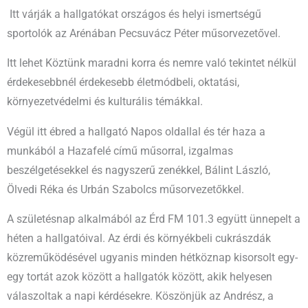
Itt várják a hallgatókat országos és helyi ismertségű
sportolók az Arénában Pecsuvácz Péter műsorvezetővel.
Itt lehet Köztünk maradni korra és nemre való tekintet nélkül
érdekesebbnél érdekesebb életmódbeli, oktatási,
környezetvédelmi és kulturális témákkal.
Végül itt ébred a hallgató Napos oldallal és tér haza a
munkából a Hazafelé című műsorral, izgalmas
beszélgetésekkel és nagyszerű zenékkel, Bálint László,
Ölvedi Réka és Urbán Szabolcs műsorvezetőkkel.
A születésnap alkalmából az Érd FM 101.3 együtt ünnepelt a
héten a hallgatóival. Az érdi és környékbeli cukrászdák
közreműködésével ugyanis minden hétköznap kisorsolt egy-
egy tortát azok között a hallgatók között, akik helyesen
válaszoltak a napi kérdésekre. Köszönjük az Andrész, a