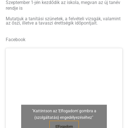
Szeptember 1-jén kezdődik az iskola, megvan az új tanév
rendje is
Mutatjuk a tanítási szünetek, a felvételi vizsgák, valamint
az őszi, illetve a tavaszi érettségik időpontjait.
Facebook
"Kattintson az 'Elfogadom' gombra a
{szolgáltatás} engedélyezéséhez"
Elfogadom