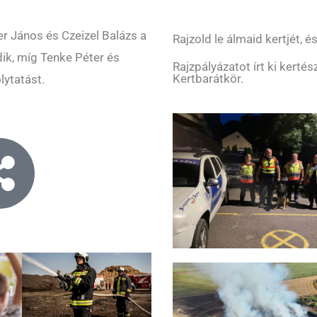
r János és Czeizel Balázs a
Rajzold le álmaid kertjét, és
dik, míg Tenke Péter és
Rajzpályázatot írt ki kert
Kertbarátkör.
lytatást.