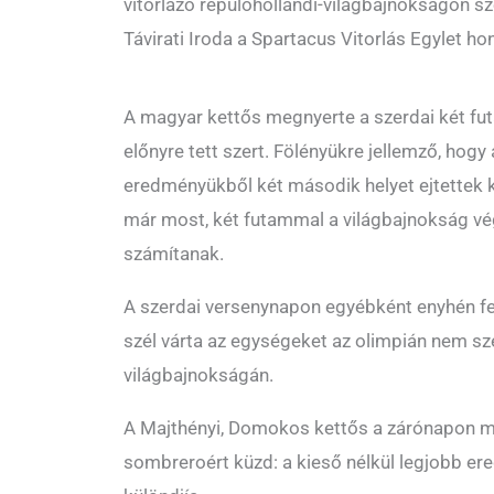
vitorlázó repülőhollandi-világbajnokságon sz
Távirati Iroda a Spartacus Vitorlás Egylet ho
A magyar kettős megnyerte a szerdai két fu
előnyre tett szert. Fölényükre jellemző, hogy
eredményükből két második helyet ejtettek 
már most, két futammal a világbajnokság vé
számítanak.
A szerdai versenynapon egyébként enyhén f
szél várta az egységeket az olimpián nem sz
világbajnokságán.
A Majthényi, Domokos kettős a zárónapon m
sombreroért küzd: a kieső nélkül legjobb er