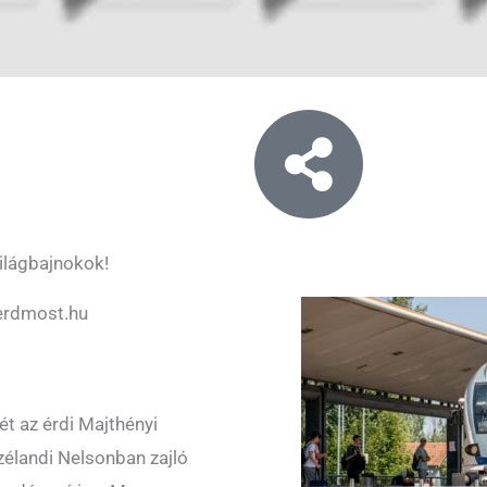
világbajnokok!
erdmost.hu
t az érdi Majthényi
élandi Nelsonban zajló