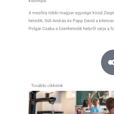
különdjía.
A mezőny többi magyar egysége közül Ziegle
hetedik, Süli András és Papp Dávid a kilence
Polgár Csaba a tizenhetedik helyről várja a fo
További cikkeink