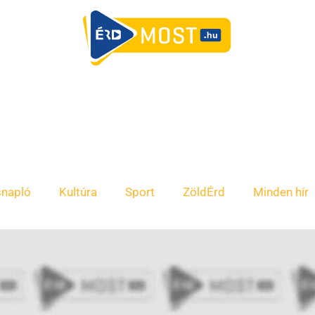
snapló
Kultúra
Sport
ZöldÉrd
Minden hír