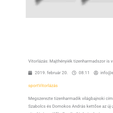
Vitorlázás: Majthényiék tizenharmadszor is 
2019. február 20.
08:11
info@
sport
Vitorlázás
Megszerezte tizenharmadik világbajnoki címé
Szabolcs és Domokos András kettőse az új-z