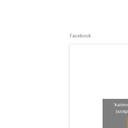
Facebook
"Kattint
{szolg