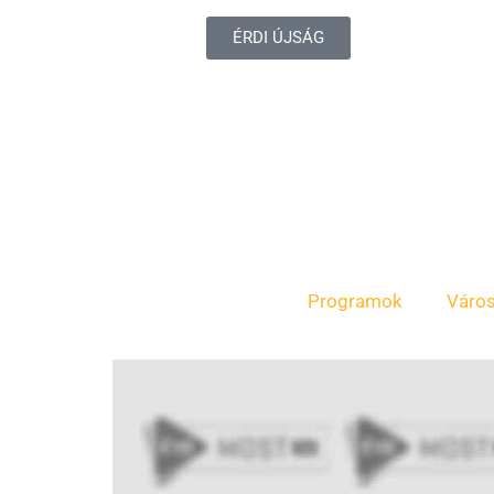
ÉRDI ÚJSÁG
Programok
Váro