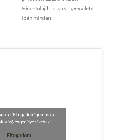
Pincetulajdonosok Egyesülete
idén minden
son az 'Elfogadom' gombra a
áltatás} engedélyezéséhez"
Elfogadom