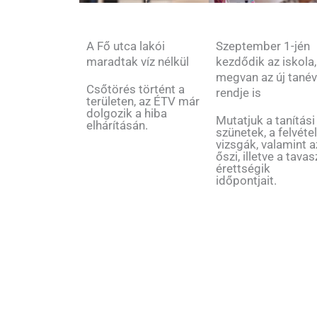
Szeptember 1-jén
A Fő utca lakói
kezdődik az iskola,
maradtak víz nélkül
megvan az új tané
Csőtörés történt a
rendje is
területen, az ÉTV már
dolgozik a hiba
Mutatjuk a tanítási
elhárításán.
szünetek, a felvétel
vizsgák, valamint a
őszi, illetve a tavas
érettségik
időpontjait.