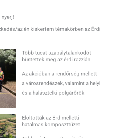
 nyerj!
észkedés/az én kiskertem témakörben az Érdi
Több tucat szabálytalankodót
büntettek meg az érdi razzián
Az akcióban a rendőrség mellett
a városrendészek, valamint a helyi
és a halásztelki polgárőrök
Eloltották az Érd melletti
hatalmas komposzttüzet