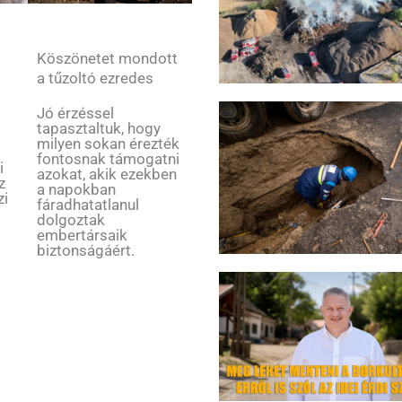
Köszönetet mondott
a tűzoltó ezredes
v
Jó érzéssel
tapasztaltuk, hogy
milyen sokan érezték
fontosnak támogatni
i
azokat, akik ezekben
z
a napokban
zi
fáradhatatlanul
dolgoztak
embertársaik
biztonságáért.