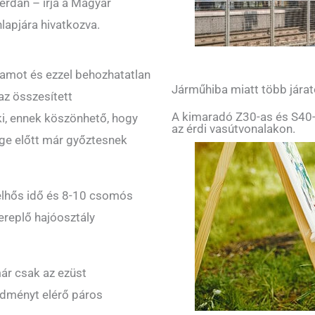
erdán – írja a Magyar
nlapjára hivatkozva.
tamot és ezzel behozhatatlan
Járműhiba miatt több járat
 az összesített
A kimaradó Z30-as és S40-
ki, ennek köszönhető, hogy
az érdi vasútvonalakon.
ge előtt már győztesnek
elhős idő és 8-10 csomós
ereplő hajóosztály
ár csak az ezüst
edményt elérő páros