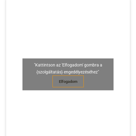
"Kattintson az 'Elfogadom' gombra a
{szolgáltatás} engedélyezéséhez"
Elfogadom