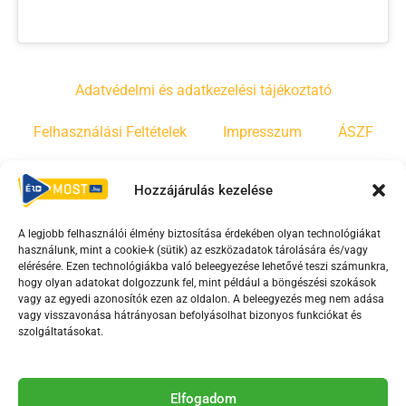
Adatvédelmi és adatkezelési tájékoztató
Felhasználási Feltételek
Impresszum
ÁSZF
Irányelvek
Moderálási szabályzat
Hozzájárulás kezelése
A legjobb felhasználói élmény biztosítása érdekében olyan technológiákat
F
Y
T
használunk, mint a cookie-k (sütik) az eszközadatok tárolására és/vagy
a
o
i
elérésére. Ezen technológiákba való beleegyezése lehetővé teszi számunkra,
c
u
k
hogy olyan adatokat dolgozzunk fel, mint például a böngészési szokások
vagy az egyedi azonosítók ezen az oldalon. A beleegyezés meg nem adása
e
t
t
vagy visszavonása hátrányosan befolyásolhat bizonyos funkciókat és
b
u
o
szolgáltatásokat.
o
b
k
o
e
Az Érd Média médiaszolgáltatási tevékenységét a
k
-
Elfogadom
Médiatanács a Magyar Média Mecenatúra program