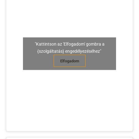
"Kattintson az 'Elfogadom' gombra a
{szolgáltatás} engedélyezéséhez"
Elfogadom