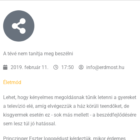
A tévé nem tanítja meg beszélni
2019. február 11.
17:50
info@erdmost.hu
Életmód
Lehet, hogy kényelmes megoldásnak tűnik letenni a gyereket
a televízió elé, amíg elvégezzük a ház körüli teendőket, de
kisgyermek esetén ez - sok más mellett - a beszédfejlődésére
sem lesz túl jó hatással.
Princzinger Eszter logopédust kérdeztük, mikor érdemes