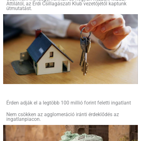
Attilától, az Érdi Csillagászati Klub vezetőjétől kaptunk
útmutatást.
Érden adják el a legtöbb 100 millió forint feletti ingatlant
Nem csökken az agglomeráció iránti érdeklődés az
ingatlanpiacon.