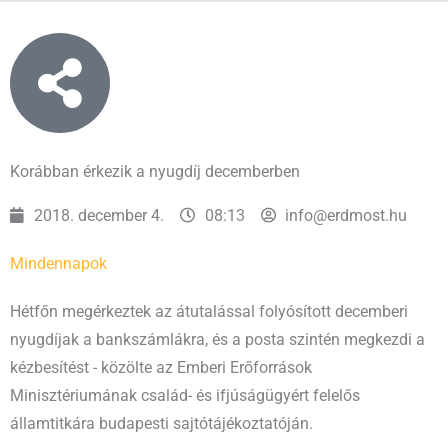
Korábban érkezik a nyugdíj decemberben
2018. december 4.
08:13
info@erdmost.hu
Mindennapok
Hétfőn megérkeztek az átutalással folyósított decemberi
nyugdíjak a bankszámlákra, és a posta szintén megkezdi a
kézbesítést - közölte az Emberi Erőforrások
Minisztériumának család- és ifjúságügyért felelős
államtitkára budapesti sajtótájékoztatóján.