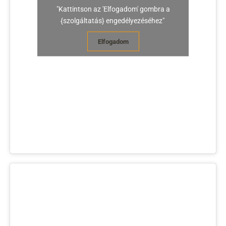
"Kattintson az 'Elfogadom' gombra a
{szolgáltatás} engedélyezéséhez"
Elfogadom