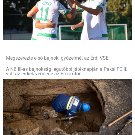
Megszerezte első bajnoki győzelmét az Érdi VSE
A NB III-as bajnokság legutóbbi játéknapján a Paksi FC II.
volt az érdiek vendége az Ercsi úton.