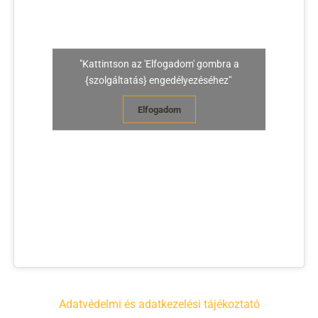
"Kattintson az 'Elfogadom' gombra a
{szolgáltatás} engedélyezéséhez"
Elfogadom
Adatvédelmi és adatkezelési tájékoztató