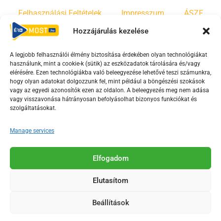
Felhasználási Feltételek
Impresszum
ÁSZF
Hozzájárulás kezelése
Irányelvek
Moderálási szabályzat
A legjobb felhasználói élmény biztosítása érdekében olyan technológiákat
használunk, mint a cookie-k (sütik) az eszközadatok tárolására és/vagy
F
Y
T
elérésére. Ezen technológiákba való beleegyezése lehetővé teszi számunkra,
hogy olyan adatokat dolgozzunk fel, mint például a böngészési szokások
a
o
i
vagy az egyedi azonosítók ezen az oldalon. A beleegyezés meg nem adása
c
u
k
vagy visszavonása hátrányosan befolyásolhat bizonyos funkciókat és
e
t
t
szolgáltatásokat.
b
u
o
Manage services
o
b
k
o
e
Az Érd Média médiaszolgáltatási tevékenységét a
k
-
Elfogadom
Médiatanács a Magyar Média Mecenatúra program
-
s
keretében támogatja.
Elutasítom
s
q
q
u
Beállítások
u
a
2018-2026. © Minden jog fenntartva, Érd Megyei Jogú Város
a
r
Polgármesteri Hivatal Média Osztálya