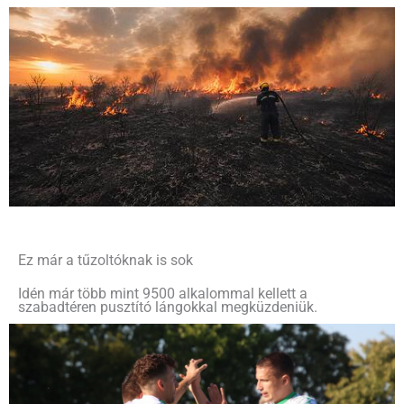
Ez már a tűzoltóknak is sok
Idén már több mint 9500 alkalommal kellett a
szabadtéren pusztító lángokkal megküzdeniük.