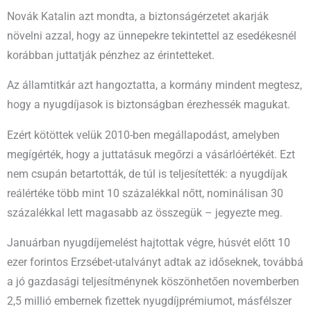
Novák Katalin azt mondta, a biztonságérzetet akarják
növelni azzal, hogy az ünnepekre tekintettel az esedékesnél
korábban juttatják pénzhez az érintetteket.
Az államtitkár azt hangoztatta, a kormány mindent megtesz,
hogy a nyugdíjasok is biztonságban érezhessék magukat.
Ezért kötöttek velük 2010-ben megállapodást, amelyben
megígérték, hogy a juttatásuk megőrzi a vásárlóértékét. Ezt
nem csupán betartották, de túl is teljesítették: a nyugdíjak
reálértéke több mint 10 százalékkal nőtt, nominálisan 30
százalékkal lett magasabb az összegük – jegyezte meg.
Januárban nyugdíjemelést hajtottak végre, húsvét előtt 10
ezer forintos Erzsébet-utalványt adtak az időseknek, továbbá
a jó gazdasági teljesítménynek köszönhetően novemberben
2,5 millió embernek fizettek nyugdíjprémiumot, másfélszer