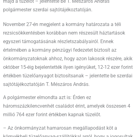
majd a tüzelőt – jelentette be T. Mészáros András
polgármester szerdai sajtótájékoztatóján.
November 27-én megjelent a kormány határozata a téli
rezsicsökkentésben korábban nem részesült háztartások
egyszeri támogatásának részletszabályairól. Ennek
értelmében a kormány pénzügyi fedezetet biztosít az
önkormányzatoknak ahhoz, hogy azon lakosok részére, akik
október 15-éig bejelentették ilyen igényüket, 12-12 ezer forint
értékben tüzelőanyagot biztosítsanak – jelentette be szerdai
sajtótájékoztatóján T. Mészáros András.
A polgármester elmondta azt is: Érden ez
háromszázkilencvenhét családot érint, amelyek összesen 4
millió 764 ezer forint értékben kapnak tüzelőt.
– Az önkormányzat hamarosan megállapodást köt a
környékbeli tüzelőanyag-szállítókkal arról, hogy a jogosultak