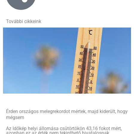
További cikkeink
Érden országos melegrekordot mértek, majd kiderült, hogy
mégsem
Az Időkép helyi állomása csütörtökön 43,16 fokot mért,
azonban ez az érték nem tekinthető hivatalosnak.