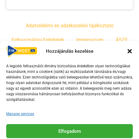
Adatvédelmi és adatkezelési tájékoztató
Felhasználási Feltételek
Impresszum
ÁSZF
Hozzájárulás kezelése
Irányelvek
Moderálási szabályzat
A legjobb felhasználói élmény biztosítása érdekében olyan technológiákat
használunk, mint a cookie-k (sütik) az eszközadatok tárolására és/vagy
F
Y
T
elérésére. Ezen technológiákba való beleegyezése lehetővé teszi számunkra,
hogy olyan adatokat dolgozzunk fel, mint például a böngészési szokások
a
o
i
vagy az egyedi azonosítók ezen az oldalon. A beleegyezés meg nem adása
c
u
k
vagy visszavonása hátrányosan befolyásolhat bizonyos funkciókat és
e
t
t
szolgáltatásokat.
b
u
o
Manage services
o
b
k
o
e
Az Érd Média médiaszolgáltatási tevékenységét a
k
-
Elfogadom
Médiatanács a Magyar Média Mecenatúra program