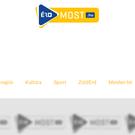
snapló
Kultúra
Sport
ZöldÉrd
Minden hír