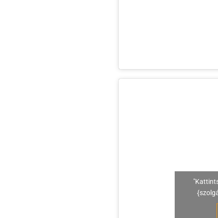
"Kattint
{szolg