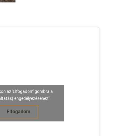
son az 'Elfogadom' gombra a
áltatás} engedélyezéséhez"
Elfogadom