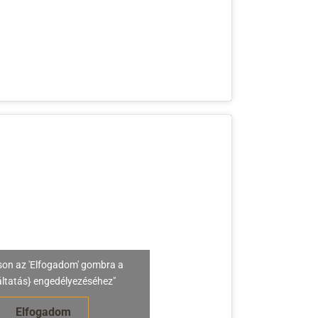
son az 'Elfogadom' gombra a
áltatás} engedélyezéséhez"
Elfogadom