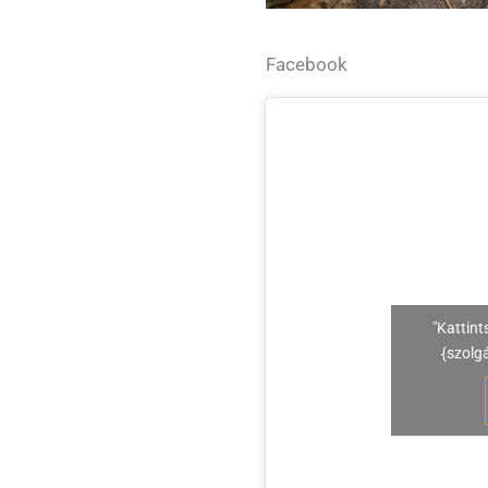
Facebook
"Kattint
{szolg