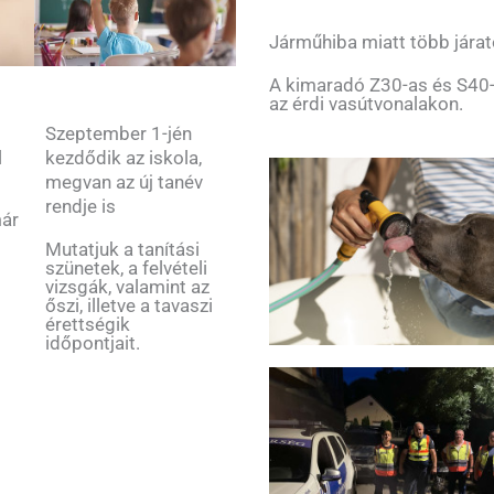
Járműhiba miatt több járat
A kimaradó Z30-as és S40-
az érdi vasútvonalakon.
Szeptember 1-jén
kezdődik az iskola,
l
megvan az új tanév
rendje is
már
Mutatjuk a tanítási
szünetek, a felvételi
vizsgák, valamint az
őszi, illetve a tavaszi
érettségik
időpontjait.