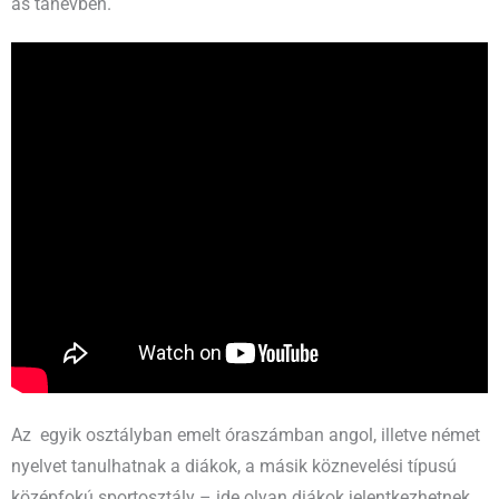
as tanévben.
Az egyik osztályban emelt óraszámban angol, illetve német
nyelvet tanulhatnak a diákok, a másik köznevelési típusú
középfokú sportosztály – ide olyan diákok jelentkezhetnek,