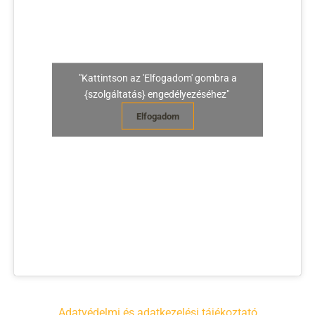
"Kattintson az 'Elfogadom' gombra a
{szolgáltatás} engedélyezéséhez"
Elfogadom
Adatvédelmi és adatkezelési tájékoztató