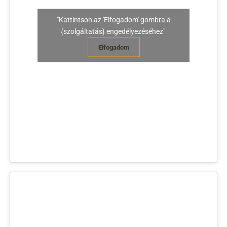
"Kattintson az 'Elfogadom' gombra a
{szolgáltatás} engedélyezéséhez"
Elfogadom