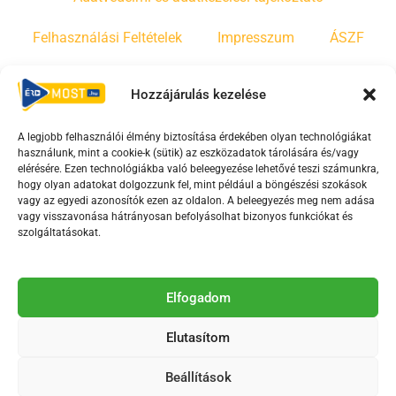
Felhasználási Feltételek
Impresszum
ÁSZF
Irányelvek
Moderálási szabályzat
Hozzájárulás kezelése
A legjobb felhasználói élmény biztosítása érdekében olyan technológiákat
F
Y
T
használunk, mint a cookie-k (sütik) az eszközadatok tárolására és/vagy
a
o
i
elérésére. Ezen technológiákba való beleegyezése lehetővé teszi számunkra,
c
u
k
hogy olyan adatokat dolgozzunk fel, mint például a böngészési szokások
vagy az egyedi azonosítók ezen az oldalon. A beleegyezés meg nem adása
e
t
t
vagy visszavonása hátrányosan befolyásolhat bizonyos funkciókat és
b
u
o
szolgáltatásokat.
o
b
k
o
e
Az Érd Média médiaszolgáltatási tevékenységét a
k
-
Elfogadom
Médiatanács a Magyar Média Mecenatúra program
-
s
keretében támogatja.
Elutasítom
s
q
q
u
Beállítások
u
a
2018-2026. © Minden jog fenntartva, Érd Megyei Jogú Város