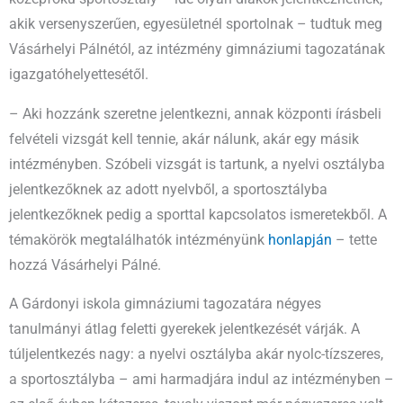
akik versenyszerűen, egyesületnél sportolnak – tudtuk meg
Vásárhelyi Pálnétól, az intézmény gimnáziumi tagozatának
igazgatóhelyettesétől.
– Aki hozzánk szeretne jelentkezni, annak központi írásbeli
felvételi vizsgát kell tennie, akár nálunk, akár egy másik
intézményben. Szóbeli vizsgát is tartunk, a nyelvi osztályba
jelentkezőknek az adott nyelvből, a sportosztályba
jelentkezőknek pedig a sporttal kapcsolatos ismeretekből. A
témakörök megtalálhatók intézményünk
honlapján
– tette
hozzá Vásárhelyi Pálné.
A Gárdonyi iskola gimnáziumi tagozatára négyes
tanulmányi átlag feletti gyerekek jelentkezését várják. A
túljelentkezés nagy: a nyelvi osztályba akár nyolc-tízszeres,
a sportosztályba – ami harmadjára indul az intézményben –