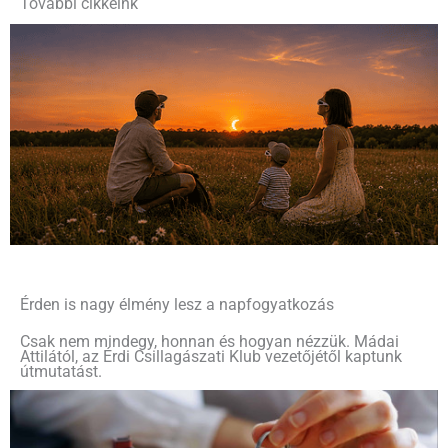
További cikkeink
Érden is nagy élmény lesz a napfogyatkozás
Csak nem mindegy, honnan és hogyan nézzük. Mádai
Attilától, az Érdi Csillagászati Klub vezetőjétől kaptunk
útmutatást.