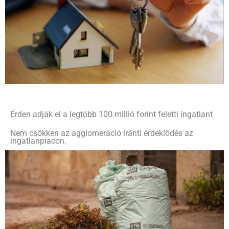
Érden adják el a legtöbb 100 millió forint feletti ingatlant
Nem csökken az agglomeráció iránti érdeklődés az
ingatlanpiacon.