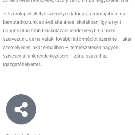
az első évben kétszeres, tavaly viszont már négyszeres volt.
– Szórólapok, illetve személyes látogatás formájában már
bemutatkoztunk az érdi általános iskolákban, így a nyílt
napunk után több beiskolázási rendezvényt már nem
szervezünk, de ha valaki további információt szeretne – akár
személyesen, akár e-mailben –, természetesen nagyon
szívesen állunk rendelkezésére – zárta szavait az
igazgatóhelyettes.