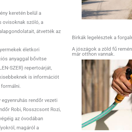
ny keretén belül a
 ovisoknak szóló, a
lapgondolatait, átvették az
Birkák legelésztek a forg
A jószágok a zöld fű remén
gyermekek életkori
már otthon vannak.
ciós anyaggal bővítse
LEN-SZER) repertoárját,
kisebbeknek is információt
 formálni.
 egyenruhás rendőr vezeti
ndőr Robi, Rosszcsont Rozi,
 végéig az óvodában
yokról, magáról a