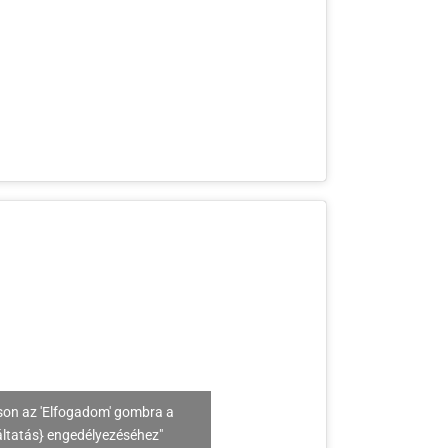
son az 'Elfogadom' gombra a
áltatás} engedélyezéséhez"