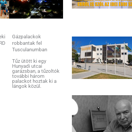
Gázpalackok
eki
robbantak fel
ÉRD
Tusculanumban
Tűz ütött ki egy
Hunyadi utcai
garázsban, a tűzoltók
további három
palackot hoztak ki a
lángok közül.