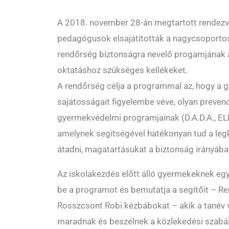
A 2018. november 28-án megtartott rendezvé
pedagógusok elsajátították a nagycsoportos
rendőrség biztonságra nevelő progamjának a
oktatáshoz szükséges kellékeket.
A rendőrség célja a programmal az, hogy a 
sajátosságait figyelembe véve, olyan preven
gyermekvédelmi programjainak (D.A.D.A., EL
amelynek segítségével hatékonyan tud a leg
átadni, magatartásukat a biztonság irányába
Az iskolakezdés előtt álló gyermekeknek egy
be a programot és bemutatja a segítőit – Re
Rosszcsont Robi kézbábokat – akik a tanév
maradnak és beszélnek a közlekedési szabál