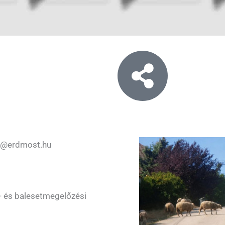
o@erdmost.hu
- és balesetmegelőzési