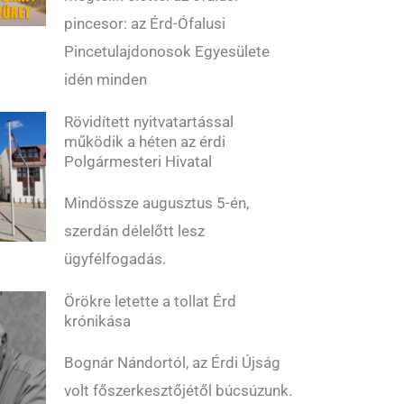
pincesor: az Érd-Ófalusi
Pincetulajdonosok Egyesülete
idén minden
Rövidített nyitvatartással
működik a héten az érdi
Polgármesteri Hivatal
Mindössze augusztus 5-én,
szerdán délelőtt lesz
ügyfélfogadás.
Örökre letette a tollat Érd
krónikása
Bognár Nándortól, az Érdi Újság
volt főszerkesztőjétől búcsúzunk.