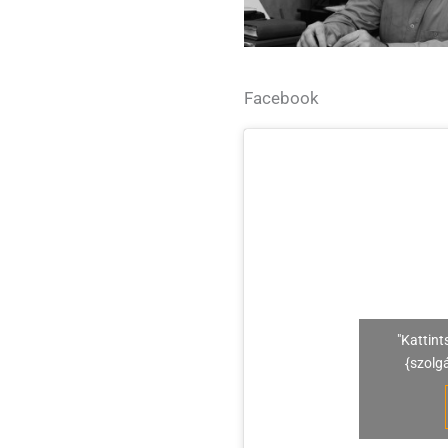
Facebook
"Kattint
{szolg