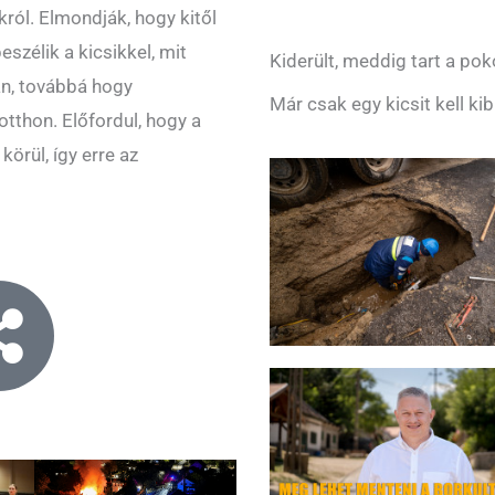
ról. Elmondják, hogy kitől
szélik a kicsikkel, mit
Kiderült, meddig tart a pok
án, továbbá hogy
Már csak egy kicsit kell ki
tthon. Előfordul, hogy a
örül, így erre az