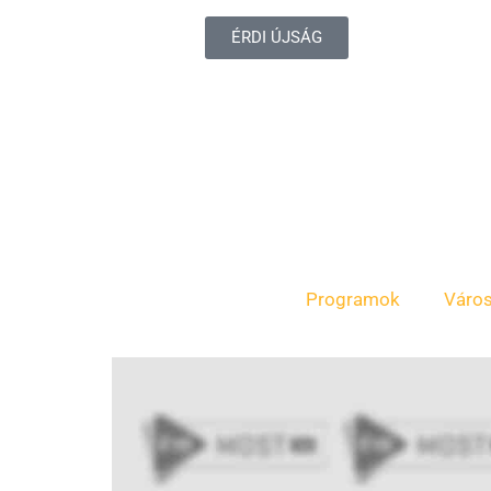
ÉRDI ÚJSÁG
Programok
Váro