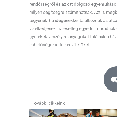
rendőrségről és az ott dolgozó egyenruhások
milyen segítségre számíthatnak. Azt is megbe
tegyenek, ha idegenekkel találkoznak az utc
viselkedjenek, ha esetleg egyedül maradnak o
gyerekek veszélyes anyagokat találnak a ház k
eshetőségre is felkészítik őket.
További cikkeink