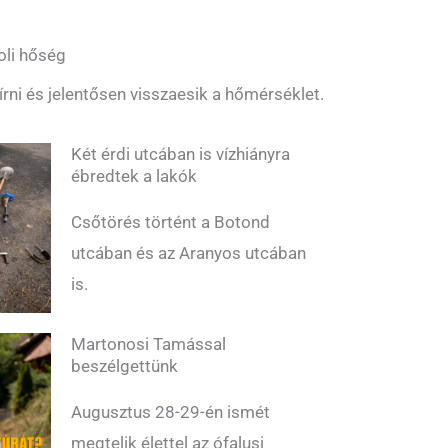
oli hőség
bírni és jelentősen visszaesik a hőmérséklet.
Két érdi utcában is vízhiányra
ébredtek a lakók
Csőtörés történt a Botond
utcában és az Aranyos utcában
is.
Martonosi Tamással
beszélgettünk
Augusztus 28-29-én ismét
megtelik élettel az ófalusi