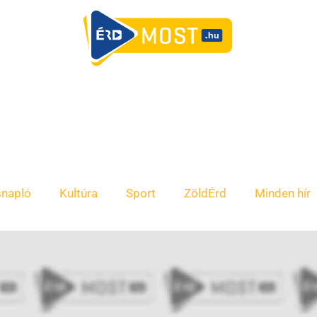
snapló
Kultúra
Sport
ZöldÉrd
Minden hír