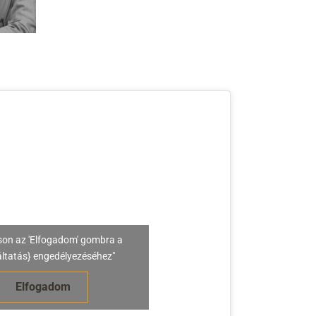
son az 'Elfogadom' gombra a
áltatás} engedélyezéséhez"
Elfogadom