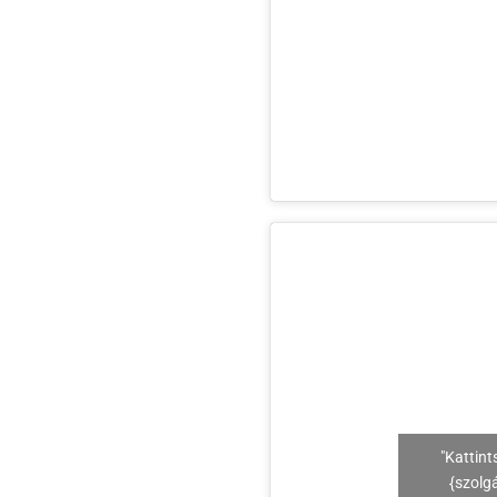
"Kattint
{szolg