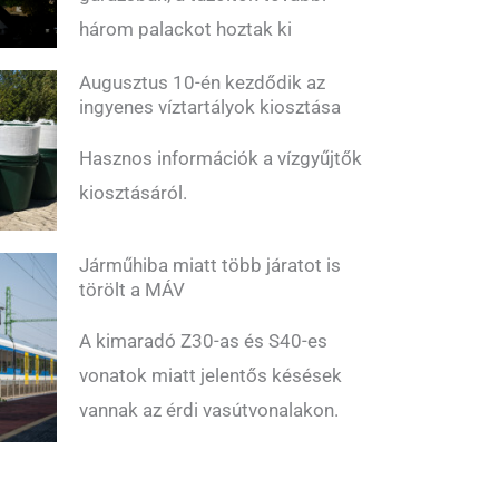
három palackot hoztak ki
Augusztus 10-én kezdődik az
ingyenes víztartályok kiosztása
Hasznos információk a vízgyűjtők
kiosztásáról.
Járműhiba miatt több járatot is
törölt a MÁV
A kimaradó Z30-as és S40-es
vonatok miatt jelentős késések
vannak az érdi vasútvonalakon.