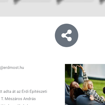
o@erdmost.hu
 adta át az Érdi Építészeti
at T. Mészáros András