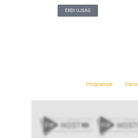
ÉRDI ÚJSÁG
Programok
Váro