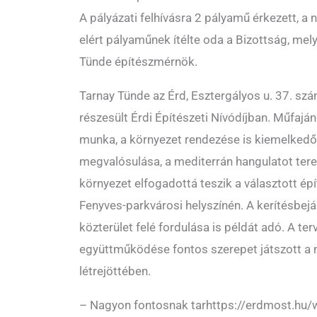
A pályázati felhívásra 2 pályamű érkezett, a 
elért pályaműnek ítélte oda a Bizottság, mely
Tünde építészmérnök.
Tarnay Tünde az Érd, Esztergályos u. 37. szá
részesült Érdi Építészeti Nívódíjban. Műfajá
munka, a környezet rendezése is kiemelkedő.
megvalósulása, a mediterrán hangulatot ter
környezet elfogadottá teszik a választott épít
Fenyves-parkvárosi helyszínén. A kerítésbejár
közterület felé fordulása is példát adó. A t
együttműködése fontos szerepet játszott a n
létrejöttében.
– Nagyon fontosnak tarhttps://erdmost.hu/