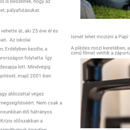
l is beszéltek, hogy az
et, pályafutásukat.
vehette át, aki 25 éve él és
Ismét lehet mozizni a Papi
an. Az iskolai
A plédes mozi keretében, a
n, Erdélyben kezdte, a
című filmet vetítik a zápor
országon folytatta. Így
desapja lett. Mindvégig
 építését, majd 2001-ben
agy áldozattal végez
 megsegítéséért. Nem csak a
árosunkban élő hátrányos
Krízis időszakban a
számíthatnak önzetlen