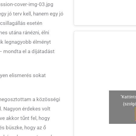
ssion-cover-img-03.jpg
y jó terv kell, hanem egy jó
csillagállás esetén
es utána ránézni, élni
yik legnagyobb élményt
– mondta el a díjátadást
lyen elismerés sokat
"Kattint
, megosztottam a közösségi
{szolg
. Nagyon érdekes volt
ve akkor tűnt fel, hogy
és büszke, hogy az ő