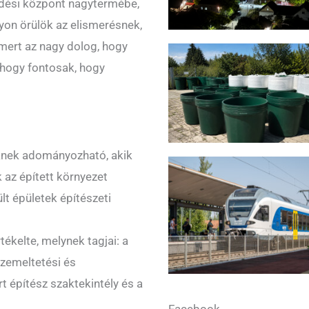
ődési központ nagytermébe,
on örülök az elismerésnek,
mert az nagy dolog, hogy
 hogy fontosak, hogy
őknek adományozható, akik
az épített környezet
lt épületek építészeti
tékelte, melynek tagjai: a
Üzemeltetési és
t építész szaktekintély és a
Facebook