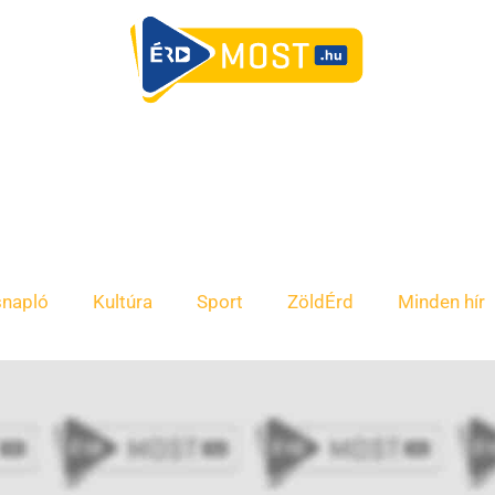
snapló
Kultúra
Sport
ZöldÉrd
Minden hír