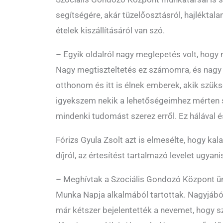
segítségére, akár tüzelőosztásról, hajléktalan
ételek kiszállításáról van szó.
– Egyik oldalról nagy meglepetés volt, hogy 
Nagy megtiszteltetés ez számomra, és nagy e
otthonom és itt is élnek emberek, akik szük
igyekszem nekik a lehetőségeimhez mérten se
mindenki tudomást szerez erről. Ez hálával é
Fórizs Gyula Zsolt azt is elmesélte, hogy ka
díjról, az értesítést tartalmazó levelet ugyani
– Meghívtak a Szociális Gondozó Központ ün
Munka Napja alkalmából tartottak. Nagyjábó
már kétszer bejelentették a nevemet, hogy sz