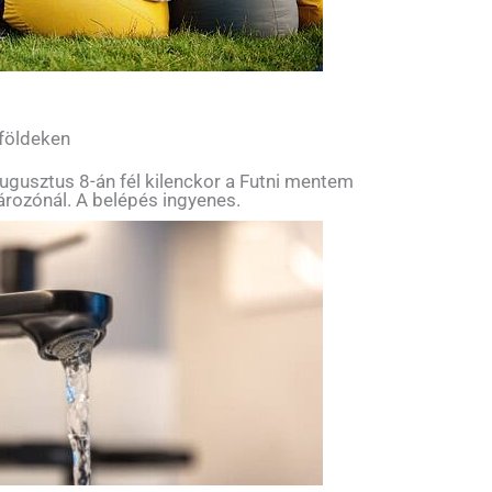
 földeken
ugusztus 8-án fél kilenckor a Futni mentem
tározónál. A belépés ingyenes.