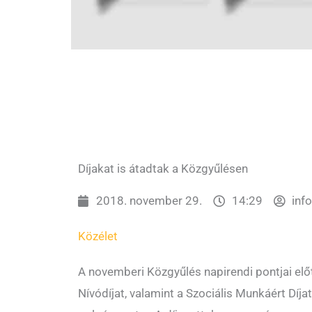
Díjakat is átadtak a Közgyűlésen
2018. november 29.
14:29
inf
Közélet
A novemberi Közgyűlés napirendi pontjai előtt
Nívódíjat, valamint a Szociális Munkáért Díj