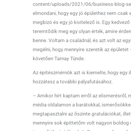
content/uploads/2021/06/business-blog-se
elmondani, hogy egy jó épülethez nem csak eg
megbízó és egy jó kivitelező is. Egy kedvező 
teremtődik meg egy olyan érték, amire érdem
benne. Voltam a családnál, és azt volt az eg
megélni, hogy mennyire szeretik az épületet 
követően Tarnay Tünde.
Az építészmérnök azt is kiemelte, hogy egy i
hozzátesz a további pályafutásához.
– Amikor hírt kaptam erről az elismerésről
média oldalamon a barátokkal, ismerősökkel
megtapasztalni az őszinte gratulációkat, illet
mennyire sok építtetőm volt nagyon boldog 