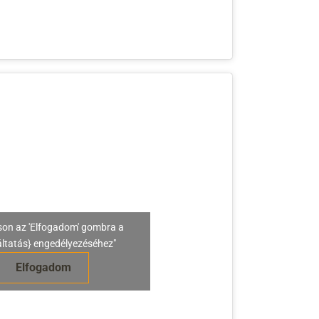
son az 'Elfogadom' gombra a
áltatás} engedélyezéséhez"
Elfogadom