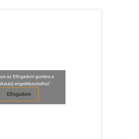
son az 'Elfogadom' gombra a
áltatás} engedélyezéséhez"
Elfogadom