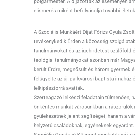
polgármester. A díjazottak az eseményen arró
elismerés miként befolyásolja további életük
A Szociális Munkáért Díjat Fórizs Gyula Zsolt 
tevékenykedik Érden a közösség szolgálatáb
tanulmányokat és az igehirdetést szülőföldjé
teológiai tanulmányokat azonban már Magyar
került Érdre, megnősült és három gyermek é
felügyelte az új, parkvárosi baptista imaház
lelkipásztorrá avatták.
Szerteágazó lelkészi feladatain túlmenően, n
önkéntes munkát városunkban a rászorulók
gyülekezetnek jelent segítséget, hanem a v
helyzetű családoknak, egyéneknek egyaránt. 
Szociális Gondozó Központ munkatársai is 