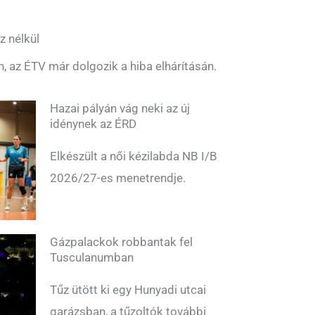
z nélkül
n, az ÉTV már dolgozik a hiba elhárításán.
Hazai pályán vág neki az új
idénynek az ÉRD
Elkészült a női kézilabda NB I/B
2026/27-es menetrendje.
Gázpalackok robbantak fel
Tusculanumban
Tűz ütött ki egy Hunyadi utcai
garázsban, a tűzoltók további