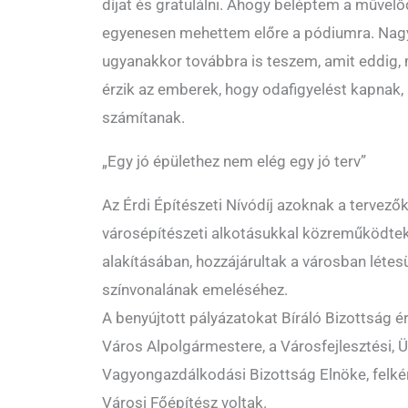
díjat és gratulálni. Ahogy beléptem a művel
egyenesen mehettem előre a pódiumra. Nagy
ugyanakkor továbbra is teszem, amit eddig, 
érzik az emberek, hogy odafigyelést kapnak,
számítanak.
„Egy jó épülethez nem elég egy jó terv”
Az Érdi Építészeti Nívódíj azoknak a tervez
városépítészeti alkotásukkal közreműködtek 
alakításában, hozzájárultak a városban létesü
színvonalának emeléséhez.
A benyújtott pályázatokat Bíráló Bizottság ér
Város Alpolgármestere, a Városfejlesztési, 
Vagyongazdálkodási Bizottság Elnöke, felkér
Városi Főépítész voltak.