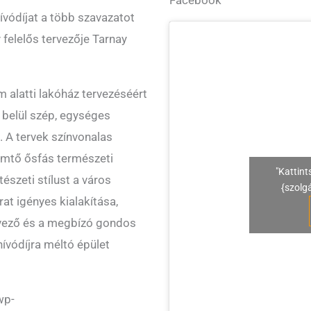
nívódíjat a több szavazatot
 felelős tervezője Tarnay
m alatti lakóház tervezéséért
n belül szép, egységes
 A tervek színvonalas
emtő ősfás természeti
"Kattint
észeti stílust a város
{szolg
at igényes kialakítása,
ervező és a megbízó gondos
ívódíjra méltó épület
wp-