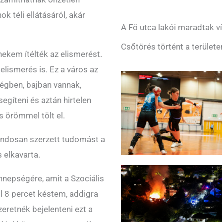
ok téli ellátásáról, akár
A Fő utca lakói maradtak ví
Csőtörés történt a területe
nekem ítélték az elismerést.
lismerés is. Ez a város az
ségben, bajban vannak,
gíteni és aztán hirtelen
s örömmel tölt el.
landosan szerzett tudomást a
s elkavarta.
nepségére, amit a Szociális
l 8 percet késtem, addigra
eretnék bejelenteni ezt a