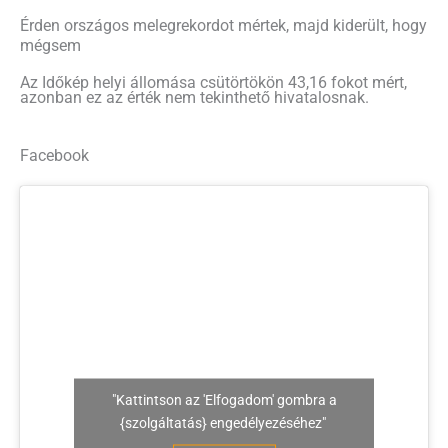
Érden országos melegrekordot mértek, majd kiderült, hogy
mégsem
Az Időkép helyi állomása csütörtökön 43,16 fokot mért,
azonban ez az érték nem tekinthető hivatalosnak.
Facebook
"Kattintson az 'Elfogadom' gombra a
{szolgáltatás} engedélyezéséhez"