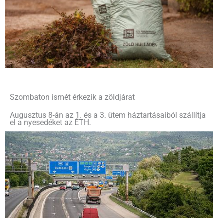
Szombaton ismét érkezik a zöldjárat
Augusztus 8-án az 1. és a 3. ütem háztartásaiból szállítja
el a nyesedéket az ÉTH.