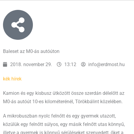
Baleset az M0-ás autóúton
2018. november 29.
13:12
info@erdmost.hu
kék hírek
Kamion és egy kisbusz ütközött össze szerdán délelőtt az
M0-ás autóút 10-es kilométerénél, Törökbálint közelében.
A mikrobuszban nyolc felnőtt és egy gyermek utazott,
közülük egy felnőtt súlyos, egy másik felnőtt utas könnyű,
illetve a gyermek is könnyű sérüléseket szenvedett, őket a