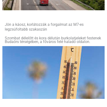
Jön a káosz, korlátozzák a forgalmat az M7-es
legzsúfoltabb szakaszán
Szombat délelőtt és kora délután burkolatjeleket festenek
Budaörs térségében, a főváros felé haladó oldalon.