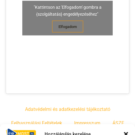
"Kattintson az 'Elfogadom' gombra a
{szolgáltatás} engedélyezéséhez"
Elfogadom
Adatvédelmi és adatkezelési tájékoztató
Felhasználási Feltételek
Impresszum
ÁSZF
Hozzájárulás kezelése