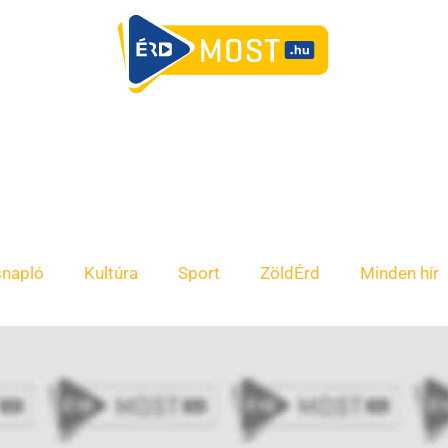
snapló
Kultúra
Sport
ZöldÉrd
Minden hír