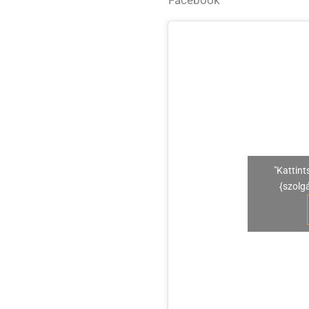
"Kattint
{szolg