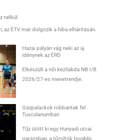
z nélkül
n, az ÉTV már dolgozik a hiba elhárításán.
Hazai pályán vág neki az új
idénynek az ÉRD
Elkészült a női kézilabda NB I/B
2026/27-es menetrendje.
Gázpalackok robbantak fel
Tusculanumban
Tűz ütött ki egy Hunyadi utcai
garázsban, a tűzoltók további