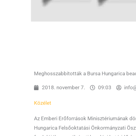
Meghosszabbították a Bursa Hungarica bead
2018. november 7.
09:03
info
Közélet
Az Emberi Erőforrások Minisztériumának dö
Hungarica Felsőoktatási Önkormányzati Öszt