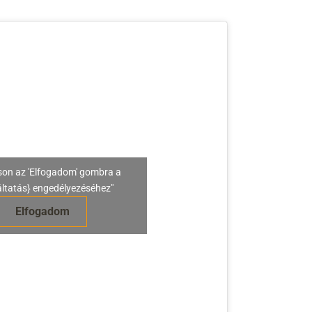
son az 'Elfogadom' gombra a
áltatás} engedélyezéséhez"
Elfogadom