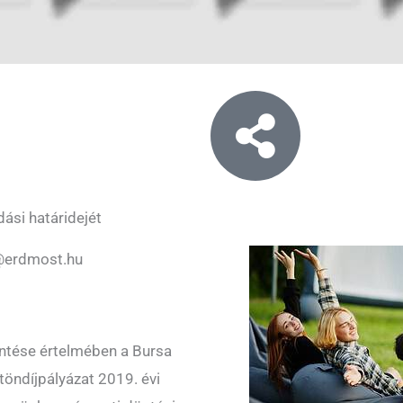
ási határidejét
@erdmost.hu
ntése értelmében a Bursa
öndíjpályázat 2019. évi