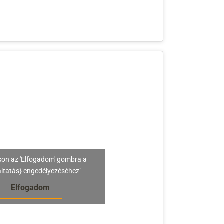
son az 'Elfogadom' gombra a
áltatás} engedélyezéséhez"
Elfogadom