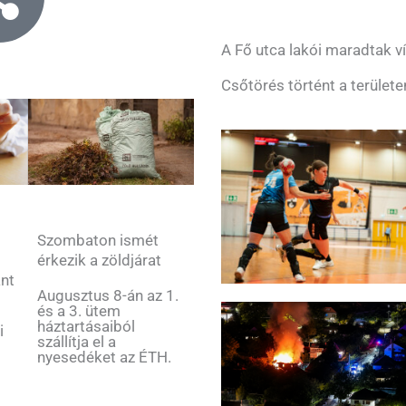
A Fő utca lakói maradtak ví
Csőtörés történt a területe
Szombaton ismét
érkezik a zöldjárat
ant
Augusztus 8-án az 1.
és a 3. ütem
háztartásaiból
i
szállítja el a
nyesedéket az ÉTH.