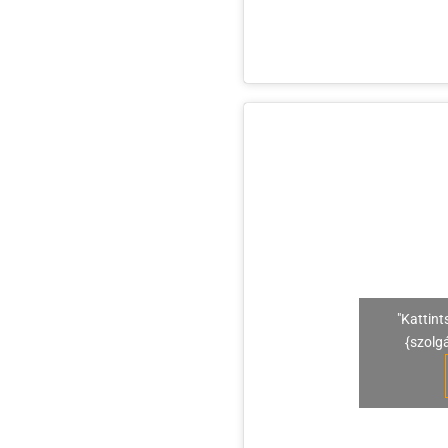
"Kattint
{szolg