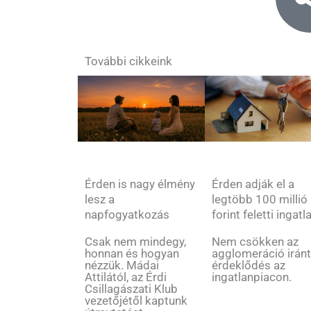
További cikkeink
Érden is nagy élmény
Érden adják el a
lesz a
legtöbb 100 millió
napfogyatkozás
forint feletti ingatl
Csak nem mindegy,
Nem csökken az
honnan és hogyan
agglomeráció iránt
nézzük. Mádai
érdeklődés az
Attilától, az Érdi
ingatlanpiacon.
Csillagászati Klub
vezetőjétől kaptunk