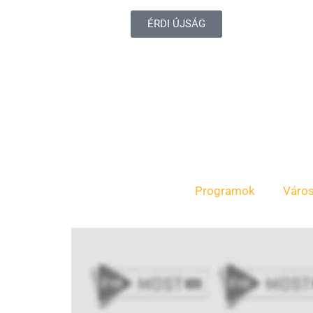
ÉRDI ÚJSÁG
Programok
Váro