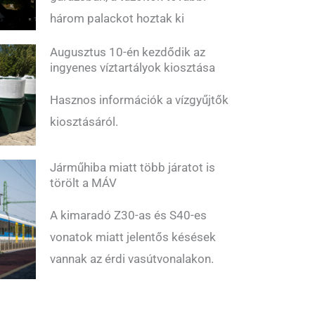
három palackot hoztak ki
Augusztus 10-én kezdődik az
ingyenes víztartályok kiosztása
Hasznos információk a vízgyűjtők
kiosztásáról.
Járműhiba miatt több járatot is
törölt a MÁV
A kimaradó Z30-as és S40-es
vonatok miatt jelentős késések
vannak az érdi vasútvonalakon.