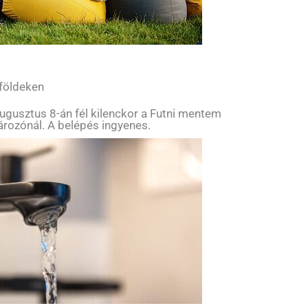
 földeken
ugusztus 8-án fél kilenckor a Futni mentem
tározónál. A belépés ingyenes.