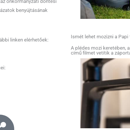
s az önkormányzati döntési
yázatok benyújtásának
Ismét lehet mozizni a Papi
bbi linken elérhetőek:
A plédes mozi keretében, a
című filmet vetítik a zápor
ei: