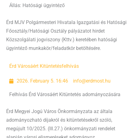
Állás: Hatósági ügyintéző
Érd MJV Polgármesteri Hivatala Igazgatási és Hatósági
Főosztály/Hatósági Osztály pályázatot hirdet
Közszolgálati jogviszony (Kttv.) keretében hatósági
ügyintéző munkakör/feladatkör betöltésére.
Érd Városáért Kitüntetés
felhívás
2026. February 5. 16:46
info@erdmost.hu
Felhívás Érd Városáért Kitüntetés adományozására
Érd Megyei Jogú Város Önkormányzata az általa
adományozható díjakról és kitüntetésekről szóló,
megújult 10/2025. (III.27.) önkormányzati rendelet
alapján városi elismeréseket adományoz.