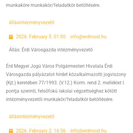
munkaköre munkakör/feladatkör betöltésére.
állás
intézményvezető
2026. February 5. 01:00
info@erdmost.hu
Állás: Érdi Városgazda intézményvezető
Érd Megyei Jogú Város Polgármesteri Hivatala Érdi
Városgazda pályázatot hirdet közalkalmazotti jogviszony
(Kjt.) keretében 77/1993. (V.12.) Korm. rend 2. melléklet I.
pontja szerinti, felsőfokú iskolai végzettséghez kötött
intézményvezetői munkakör/feladatkör betöltésére.
állás
intézményvezető
2026. February 2. 16:56
info@erdmost.hu