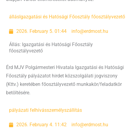
állás
Igazgatási és Hatósági Főosztály főosztályvezető
2026. February 5. 01:44
info@erdmost.hu
Állás: Igazgatási és Hatósági Főosztály
főosztályvezető
Érd MJV Polgármesteri Hivatala Igazgatási és Hatósági
Főosztály pályázatot hirdet közszolgálati jogviszony
(Kttv.) keretében főosztályvezető munkakör/feladatkör
betöltésére.
pályázati felhívás
személyszállítás
2026. February 4. 11:42
info@erdmost.hu