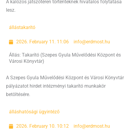
A kalózos játszótéren történteknek hivatalos folytatása
lesz.
állás
takarító
2026. February 11. 11:06
info@erdmost.hu
Állás: Takarító (Szepes Gyula Művelődési Központ és
Városi Könyvtár)
A Szepes Gyula Művelődési Központ és Városi Könyvtár
pályázatot hirdet intézményi takarító munkakör
betöltésére.
állás
hatósági ügyintéző
2026. February 10. 10:12
info@erdmost.hu