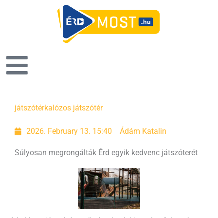
Page
Page
Page
Page
Page
Page
Page
játszótér
kalózos játszótér
2026. February 13. 15:40
Ádám Katalin
Súlyosan megrongálták Érd egyik kedvenc játszóterét