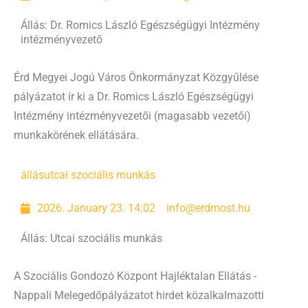
Állás: Dr. Romics László Egészségügyi Intézmény
intézményvezető
Érd Megyei Jogú Város Önkormányzat Közgyűlése
pályázatot ír ki a Dr. Romics László Egészségügyi
Intézmény intézményvezetői (magasabb vezetői)
munkakörének ellátására.
állás
utcai szociális munkás
2026. January 23. 14:02
info@erdmost.hu
Állás: Utcai szociális munkás
A Szociális Gondozó Központ Hajléktalan Ellátás -
Nappali Melegedőpályázatot hirdet közalkalmazotti