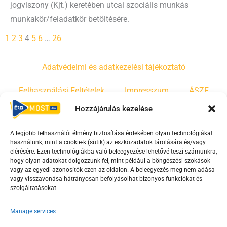
jogviszony (Kjt.) keretében utcai szociális munkás
munkakör/feladatkör betöltésére.
1
2
3
4
5
6
…
26
Adatvédelmi és adatkezelési tájékoztató
Felhasználási Feltételek
Impresszum
ÁSZF
Hozzájárulás kezelése
Irányelvek
Moderálási szabályzat
A legjobb felhasználói élmény biztosítása érdekében olyan technológiákat
használunk, mint a cookie-k (sütik) az eszközadatok tárolására és/vagy
F
Y
T
elérésére. Ezen technológiákba való beleegyezése lehetővé teszi számunkra,
hogy olyan adatokat dolgozzunk fel, mint például a böngészési szokások
a
o
i
vagy az egyedi azonosítók ezen az oldalon. A beleegyezés meg nem adása
c
u
k
vagy visszavonása hátrányosan befolyásolhat bizonyos funkciókat és
e
t
t
szolgáltatásokat.
b
u
o
Manage services
o
b
k