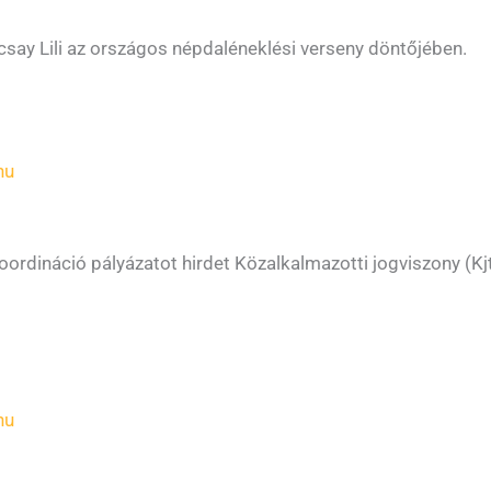
rcsay Lili az országos népdaléneklési verseny döntőjében.
hu
ordináció pályázatot hirdet Közalkalmazotti jogviszony (Kj
hu