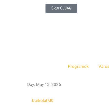
ÉRDI ÚJSÁG
Programok
Váro
Day: May 13, 2026
burkolat
M0