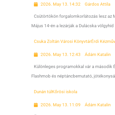
2026. May 13. 14:32
Gárdos Attila
Csütörtökön forgalomkorlátozás lesz az 
Május 14-én a lezárják a Dulácska völgyhíd 
Csuka Zoltán Városi Könyvtár
Érdi Kézműv
2026. May 13. 12:43
Ádám Katalin
Különleges programokkal vár a második 
Flashmob és néptáncbemutató, jótékonysági 
Dunán túl
Kőrösi iskola
2026. May 13. 11:09
Ádám Katalin