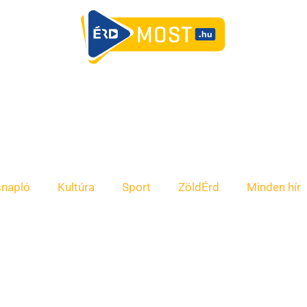
snapló
Kultúra
Sport
ZöldÉrd
Minden hír