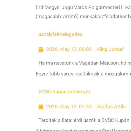
Érd Megyei Jogú Város Polgármesteri Hivat
(magasabb vezető) munkakör/feladatkör be
aszály
felmelegedés
2026. May 13. 09:00
Kling József
Ha ma nevetünk a Vágatlan Májuson, holn
Egyre több város csatlakozik a mozgalomh
BVSC Kupa
eredmények
2026. May 13. 07:45
Gárdos Attila
Taroltak a fiatal érdi úszók a BVSC Kupán