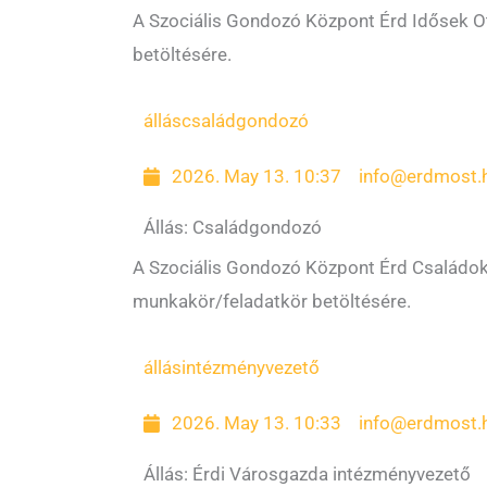
A Szociális Gondozó Központ Érd Idősek Ot
betöltésére.
állás
családgondozó
2026. May 13. 10:37
info@erdmost.
Állás: Családgondozó
A Szociális Gondozó Központ Érd Családok 
munkakör/feladatkör betöltésére.
állás
intézményvezető
2026. May 13. 10:33
info@erdmost.
Állás: Érdi Városgazda intézményvezető