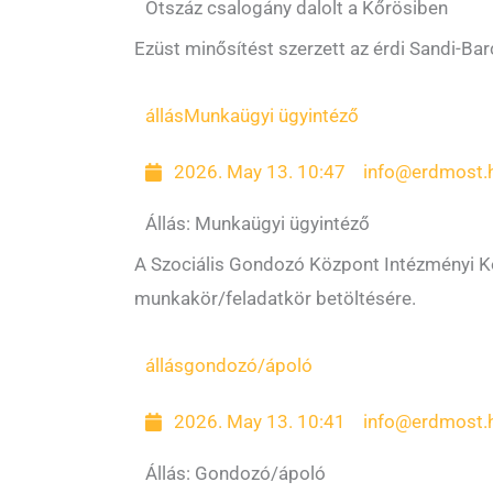
Ötszáz csalogány dalolt a Kőrösiben
Ezüst minősítést szerzett az érdi Sandi-Ba
állás
Munkaügyi ügyintéző
2026. May 13. 10:47
info@erdmost.
Állás: Munkaügyi ügyintéző
A Szociális Gondozó Központ Intézményi Ko
munkakör/feladatkör betöltésére.
állás
gondozó/ápoló
2026. May 13. 10:41
info@erdmost.
Állás: Gondozó/ápoló