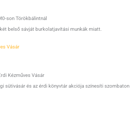
M0-son Törökbálintnál
két belső sávját burkolatjavítási munkák miatt.
es Vásár
Érdi Kézműves Vásár
sütivásár és az érdi könyvtár akciója színesíti szombaton 