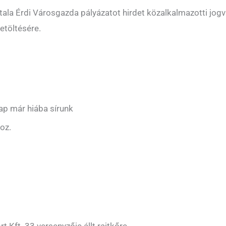
ala Érdi Városgazda pályázatot hirdet közalkalmazotti jogv
töltésére.
ap már hiába sírunk
oz.