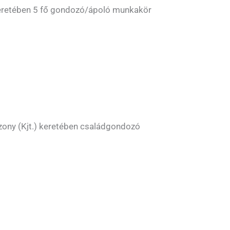
 keretében 5 fő gondozó/ápoló munkakör
zony (Kjt.) keretében családgondozó