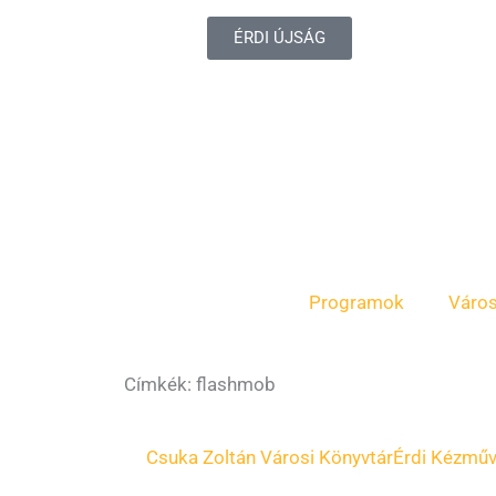
ÉRDI ÚJSÁG
Programok
Váro
Címkék: flashmob
Csuka Zoltán Városi Könyvtár
Érdi Kézműv