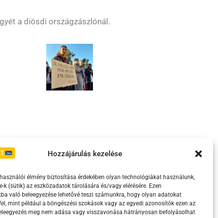
yét a diósdi országzászlónál.
Irányelvek
Moderálási szabályzat
Hozzájárulás kezelése
lhasználói élmény biztosítása érdekében olyan technológiákat használunk,
e-k (sütik) az eszközadatok tárolására és/vagy elérésére. Ezen
ba való beleegyezése lehetővé teszi számunkra, hogy olyan adatokat
el, mint például a böngészési szokások vagy az egyedi azonosítók ezen az
beleegyezés meg nem adása vagy visszavonása hátrányosan befolyásolhat