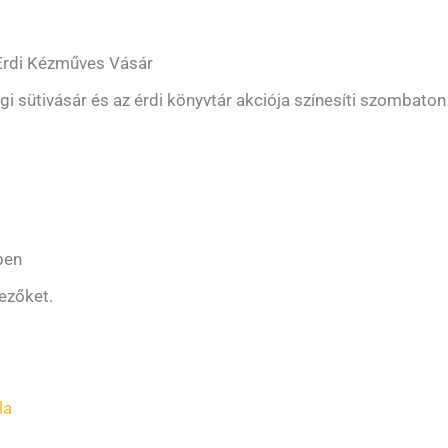
Érdi Kézműves Vásár
sütivásár és az érdi könyvtár akciója színesíti szombaton 
ben
vezőket.
la