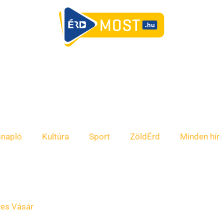
snapló
Kultúra
Sport
ZöldÉrd
Minden hír
es Vásár