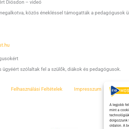
éért Diósdon – videó
 megalkotva, közös énekléssel támogatták a pedagógusok üg
t.hu
ógusokért
s ügyéért szólaltak fel a szülők, diákok és pedagógusok.
Felhasználási Feltételek
Impresszum
ÁSZF
A legjobb fe
mint a cooki
technológiák
dolgozzunk f
oldalon. A 