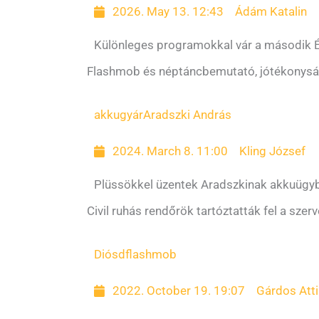
2026. May 13. 12:43
Ádám Katalin
Különleges programokkal vár a második 
Flashmob és néptáncbemutató, jótékonysági 
akkugyár
Aradszki András
2024. March 8. 11:00
Kling József
Plüssökkel üzentek Aradszkinak akkuügy
Civil ruhás rendőrök tartóztatták fel a szer
Diósd
flashmob
2022. October 19. 19:07
Gárdos Atti