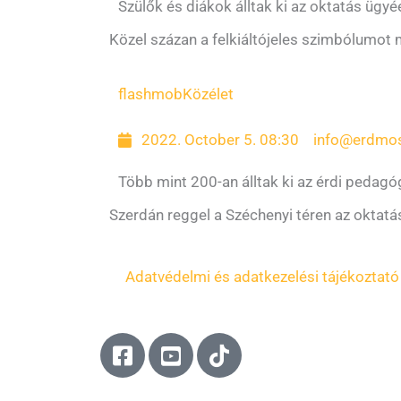
Szülők és diákok álltak ki az oktatás ügy
Közel százan a felkiáltójeles szimbólumot
flashmob
Közélet
2022. October 5. 08:30
info@erdmos
Több mint 200-an álltak ki az érdi pedag
Szerdán reggel a Széchenyi téren az oktatá
Adatvédelmi és adatkezelési tájékoztató
F
Y
T
a
o
i
c
u
k