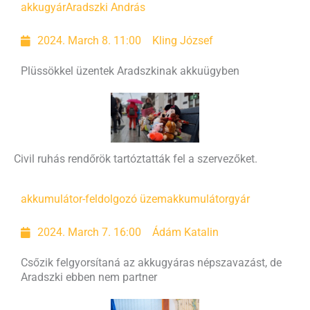
akkugyár
Aradszki András
2024. March 8. 11:00
Kling József
Plüssökkel üzentek Aradszkinak akkuügyben
Civil ruhás rendőrök tartóztatták fel a szervezőket.
akkumulátor-feldolgozó üzem
akkumulátorgyár
2024. March 7. 16:00
Ádám Katalin
Csőzik felgyorsítaná az akkugyáras népszavazást, de
Aradszki ebben nem partner