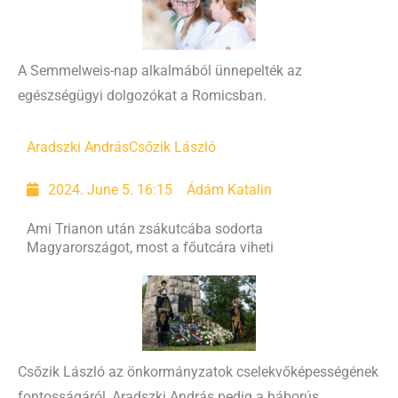
A Semmelweis-nap alkalmából ünnepelték az
egészségügyi dolgozókat a Romicsban.
Aradszki András
Csőzik László
2024. June 5. 16:15
Ádám Katalin
Ami Trianon után zsákutcába sodorta
Magyarországot, most a főutcára viheti
Csőzik László az önkormányzatok cselekvőképességének
fontosságáról, Aradszki András pedig a háborús