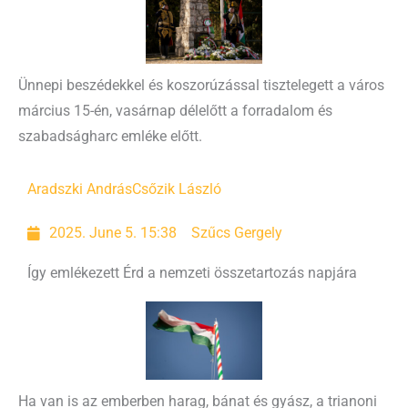
Ünnepi beszédekkel és koszorúzással tisztelegett a város
március 15-én, vasárnap délelőtt a forradalom és
szabadságharc emléke előtt.
Aradszki András
Csőzik László
2025. June 5. 15:38
Szűcs Gergely
Így emlékezett Érd a nemzeti összetartozás napjára
Ha van is az emberben harag, bánat és gyász, a trianoni