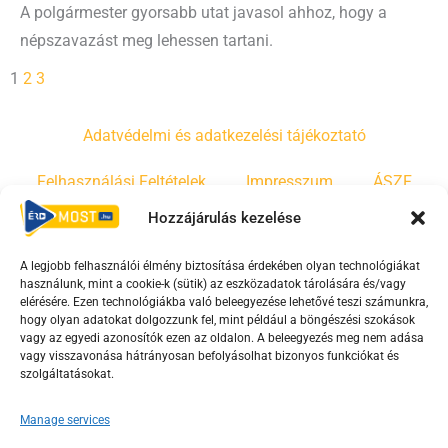
A polgármester gyorsabb utat javasol ahhoz, hogy a
népszavazást meg lehessen tartani.
1
2
3
Adatvédelmi és adatkezelési tájékoztató
Felhasználási Feltételek
Impresszum
ÁSZF
Hozzájárulás kezelése
Irányelvek
Moderálási szabályzat
A legjobb felhasználói élmény biztosítása érdekében olyan technológiákat
használunk, mint a cookie-k (sütik) az eszközadatok tárolására és/vagy
F
Y
T
elérésére. Ezen technológiákba való beleegyezése lehetővé teszi számunkra,
hogy olyan adatokat dolgozzunk fel, mint például a böngészési szokások
a
o
i
vagy az egyedi azonosítók ezen az oldalon. A beleegyezés meg nem adása
c
u
k
vagy visszavonása hátrányosan befolyásolhat bizonyos funkciókat és
e
t
t
szolgáltatásokat.
b
u
o
Manage services
o
b
k