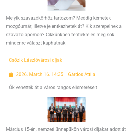
Melyik szavazókörhöz tartozom? Meddig kérhetek
mozgóurnát, illetve jelentkezhetek át? Kik szerepelnek a
szavazólapomon? Cikkünkben fentiekre és még sok
mindenre választ kaphatnak.
Csőzik László
városi díjak
2026. March 16. 14:35
Gárdos Attila
Ők vehették át a város rangos elismeréseit
Március 15-én, nemzeti ünnepükön városi díjakat adott át