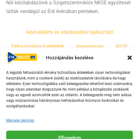
Női kézilabdázóink a Szigetszentmiklós NKSE együttesét
látták vendégül az Érd Arénában pénteken.
Adatvédelmi és adatkezelési tájékoztató
Felhasználási Feltételek
Impresszum
ÁSZF
Hozzájárulás kezelése
Irányelvek
Moderálási szabályzat
A legjobb felhasználói élmény biztosítása érdekében olyan technológiákat
használunk, mint a cookie-k (sütik) az eszközadatok tárolására és/vagy
F
Y
T
elérésére. Ezen technológiákba való beleegyezése lehetővé teszi számunkra,
hogy olyan adatokat dolgozzunk fel, mint például a böngészési szokások
a
o
i
vagy az egyedi azonosítók ezen az oldalon. A beleegyezés meg nem adása
c
u
k
vagy visszavonása hátrányosan befolyásolhat bizonyos funkciókat és
e
t
t
szolgáltatásokat.
b
u
o
Manage services
o
b
k
o
e
Az Érd Média médiaszolgáltatási tevékenységét a
k
-
Elfogadom