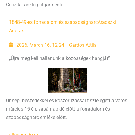
Csőzik László polgármester.
1848-49-es forradalom és szabadságharc
Aradszki
András
2026. March 16. 12:24
Gárdos Attila
„Újra meg kell hallanunk a közösségek hangját”
Ünnepi beszédekkel és koszorúzással tisztelegett a város
március 15-én, vasárnap délelőtt a forradalom és
szabadságharc emléke előtt.
állás
gondozó