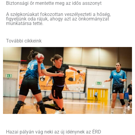
Biztonsági őr mentette meg az idős asszonyt
A szépkorúakat fokozottan veszélyezteti a hőség,
figyeljünk oda rájuk, ahogy azt az önkormányzat
munkatársa tette.
További cikkeink
Hazai pályán vág neki az új idénynek az ÉRD