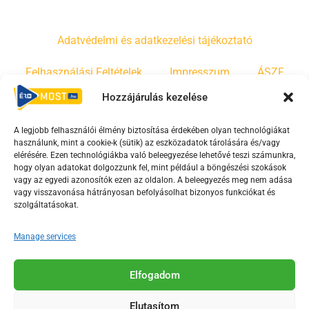
Adatvédelmi és adatkezelési tájékoztató
Felhasználási Feltételek
Impresszum
ÁSZF
Hozzájárulás kezelése
Irányelvek
Moderálási szabályzat
A legjobb felhasználói élmény biztosítása érdekében olyan technológiákat
használunk, mint a cookie-k (sütik) az eszközadatok tárolására és/vagy
F
Y
T
elérésére. Ezen technológiákba való beleegyezése lehetővé teszi számunkra,
a
o
i
hogy olyan adatokat dolgozzunk fel, mint például a böngészési szokások
vagy az egyedi azonosítók ezen az oldalon. A beleegyezés meg nem adása
c
u
k
vagy visszavonása hátrányosan befolyásolhat bizonyos funkciókat és
e
t
t
szolgáltatásokat.
b
u
o
o
b
k
Manage services
o
e
Az Érd Média médiaszolgáltatási tevékenységét a
k
-
Elfogadom
Médiatanács a Magyar Média Mecenatúra program
-
s
keretében támogatja.
Elutasítom