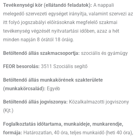
Tevékenységi kör (ellátandó feladatok):
A nappali
melegedő szervezeti egységet irányítja, valamint szervezi az
itt folyó jogszabályi előírásoknak megfelelő szakmai
tevékenység végzését nyitvatartási időben, azaz a hét
minden napján 8 órától 18 óráig.
Betöltendő állás szakmacsoportja:
szociális és gyámügy
FEOR besorolás:
3511 Szociális segítő
Betöltendő állás munkakörének szakterülete
(munkakörcsalád):
Egyéb
Betöltendő állás jogviszonya:
Közalkalmazotti jogviszony
(Kjt.)
Foglalkoztatás időtartama, munkaideje, munkarendje,
formája:
Határozatlan, 40 óra, teljes munkaidő (heti 40 óra),