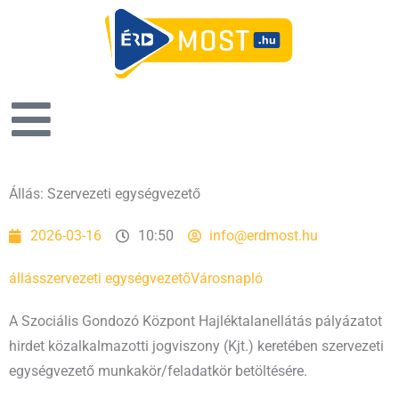
Állás: Szervezeti egységvezető
2026-03-16
10:50
info@erdmost.hu
állás
szervezeti egységvezető
Városnapló
A Szociális Gondozó Központ Hajléktalanellátás pályázatot
hirdet közalkalmazotti jogviszony (Kjt.) keretében szervezeti
egységvezető munkakör/feladatkör betöltésére.