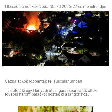
Elkészült a női kézilabda NB I/B 2026/27-es menetrendje.
Gázpalackok robbantak fel Tusculanumban
Tűz ütött ki egy Hunyadi utcai garázsban, a tűzoltók
további három palackot hoztak ki a lángok közül.