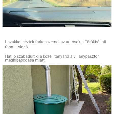
Lovakkal néztek farkasszemet az autósok a Törökbálinti
úton – videó
Hat ló szabadult ki a közeli tanyáról a villanypásztor
meghibásodása miatt.