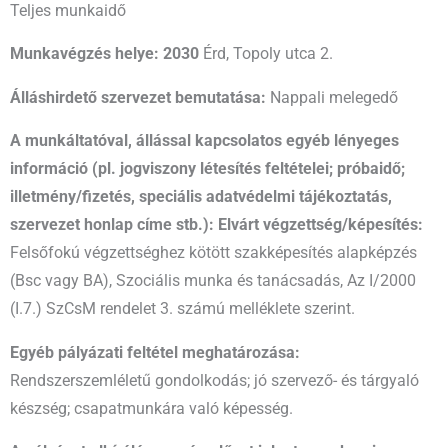
Teljes munkaidő
Munkavégzés helye: 2030
Érd, Topoly utca 2.
Álláshirdető szervezet bemutatása:
Nappali melegedő
A munkáltatóval, állással kapcsolatos egyéb lényeges
információ (pl. jogviszony létesítés feltételei; próbaidő;
illetmény/fizetés, speciális adatvédelmi tájékoztatás,
szervezet honlap címe stb.): Elvárt végzettség/képesítés:
Felsőfokú végzettséghez kötött szakképesítés alapképzés
(Bsc vagy BA), Szociális munka és tanácsadás, Az I/2000
(I.7.) SzCsM rendelet 3. számú melléklete szerint.
Egyéb pályázati feltétel meghatározása:
Rendszerszemléletű gondolkodás; jó szervező- és tárgyaló
készség; csapatmunkára való képesség.