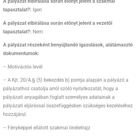
A pályázat elbírálása során előnyt jelent a szakmai
tapasztalat?:
Igen
A pályázat elbírálása során előnyt jelent a vezetői
tapasztalat?:
Nem
A pályázat részeként benyújtandó igazolások, alátámasztó
dokumentumok:
– Motivációs levél
– A Kjt. 20/A.§ (5) bekezdés b) pontja alapján a pályázó a
pályázathoz csatolja arról szóló nyilatkozatát, hogy a
pályázati anyagában foglalt személyes adatainak a
pályázati eljárással összefüggésben szükséges kezeléséhez
hozzájárul.
– Fényképpel ellátott szakmai önéletrajz