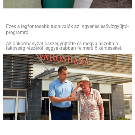
Ezek a legfontosabb tudnivalók az ingyenes esővízgyűjtő-
programról
Az önkormányzat összegyűjtötte és megválaszolta a
lakosság részéről leggyakrabban felmerülő kérdéseket.