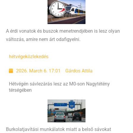
A érdi vonatok és buszok menetrendjében is lesz olyan
változás, amire nem árt odafigyelni.
hétvége
közlekedés
2026. March 6. 17:01
Gárdos Attila
Hétvégén sávlezárás lesz az M0-son Nagytétény
térségében
Burkolatjavítási munkálatok miatt a belső sávokat