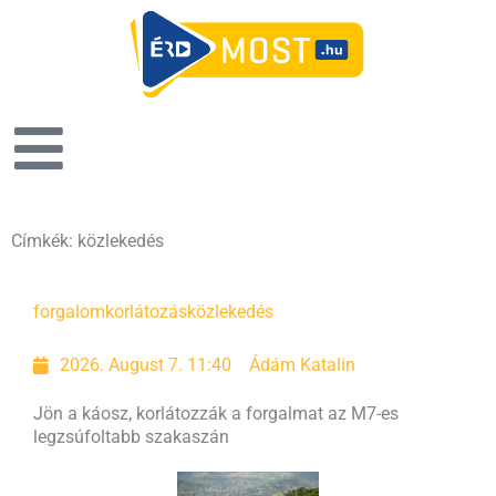
Címkék: közlekedés
Page
Page
Page
Page
forgalomkorlátozás
közlekedés
2026. August 7. 11:40
Ádám Katalin
Jön a káosz, korlátozzák a forgalmat az M7-es
legzsúfoltabb szakaszán