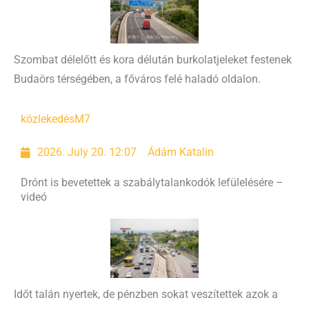
Szombat délelőtt és kora délután burkolatjeleket festenek
Budaörs térségében, a főváros felé haladó oldalon.
közlekedés
M7
2026. July 20. 12:07
Ádám Katalin
Drónt is bevetettek a szabálytalankodók lefülelésére –
videó
Időt talán nyertek, de pénzben sokat veszítettek azok a