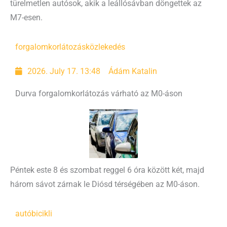
türelmetlen autósok, akik a leállósávban döngettek az
M7-esen.
forgalomkorlátozás
közlekedés
2026. July 17. 13:48
Ádám Katalin
Durva forgalomkorlátozás várható az M0-áson
Péntek este 8 és szombat reggel 6 óra között két, majd
három sávot zárnak le Diósd térségében az M0-áson.
autó
bicikli