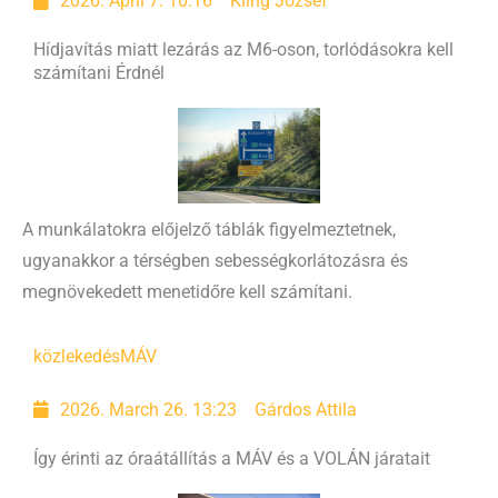
2026. April 7. 10:16
Kling József
Hídjavítás miatt lezárás az M6-oson, torlódásokra kell
számítani Érdnél
A munkálatokra előjelző táblák figyelmeztetnek,
ugyanakkor a térségben sebességkorlátozásra és
megnövekedett menetidőre kell számítani.
közlekedés
MÁV
2026. March 26. 13:23
Gárdos Attila
Így érinti az óraátállítás a MÁV és a VOLÁN járatait