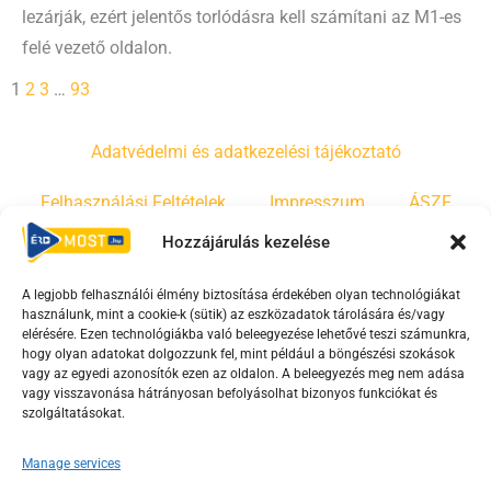
lezárják, ezért jelentős torlódásra kell számítani az M1-es
felé vezető oldalon.
1
2
3
…
93
Adatvédelmi és adatkezelési tájékoztató
Felhasználási Feltételek
Impresszum
ÁSZF
Hozzájárulás kezelése
Irányelvek
Moderálási szabályzat
A legjobb felhasználói élmény biztosítása érdekében olyan technológiákat
használunk, mint a cookie-k (sütik) az eszközadatok tárolására és/vagy
F
Y
T
elérésére. Ezen technológiákba való beleegyezése lehetővé teszi számunkra,
a
o
i
hogy olyan adatokat dolgozzunk fel, mint például a böngészési szokások
vagy az egyedi azonosítók ezen az oldalon. A beleegyezés meg nem adása
c
u
k
vagy visszavonása hátrányosan befolyásolhat bizonyos funkciókat és
e
t
t
szolgáltatásokat.
b
u
o
o
b
k
Manage services