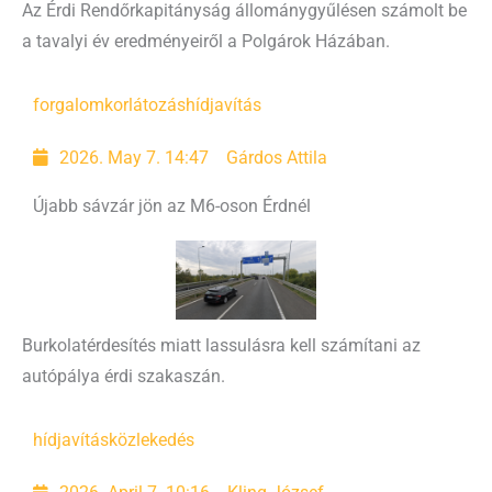
Az Érdi Rendőrkapitányság állománygyűlésen számolt be
a tavalyi év eredményeiről a Polgárok Házában.
forgalomkorlátozás
hídjavítás
2026. May 7. 14:47
Gárdos Attila
Újabb sávzár jön az M6-oson Érdnél
Burkolatérdesítés miatt lassulásra kell számítani az
autópálya érdi szakaszán.
hídjavítás
közlekedés