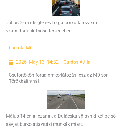
Július 3-án ideiglenes forgalomkorlátozásra
számíthatunk Diósd térségében.
burkolat
M0
2026. May 13. 14:32
Gárdos Attila
Csütörtökön forgalomkorlátozás lesz az M0-son
Törökbálintnál
Május 14-én a lezárják a Dulácska völgyhíd két belső
sávját burkolatjavítási munkák miatt.