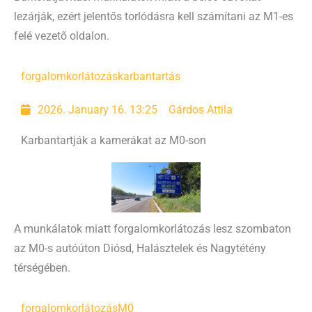
lezárják, ezért jelentős torlódásra kell számítani az M1-es
felé vezető oldalon.
forgalomkorlátozás
karbantartás
2026. January 16. 13:25
Gárdos Attila
Karbantartják a kamerákat az M0-son
A munkálatok miatt forgalomkorlátozás lesz szombaton
az M0-s autóúton Diósd, Halásztelek és Nagytétény
térségében.
forgalomkorlátozás
M0