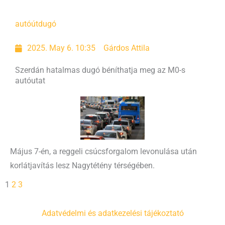
autóút
dugó
2025. May 6. 10:35
Gárdos Attila
Szerdán hatalmas dugó béníthatja meg az M0-s
autóutat
Május 7-én, a reggeli csúcsforgalom levonulása után
korlátjavítás lesz Nagytétény térségében.
1
2
3
Adatvédelmi és adatkezelési tájékoztató