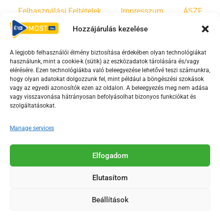
Felhasználási Feltételek
Impresszum
ÁSZF
Hozzájárulás kezelése
Irányelvek
Moderálási szabályzat
A legjobb felhasználói élmény biztosítása érdekében olyan technológiákat
használunk, mint a cookie-k (sütik) az eszközadatok tárolására és/vagy
F
Y
T
elérésére. Ezen technológiákba való beleegyezése lehetővé teszi számunkra,
a
o
i
hogy olyan adatokat dolgozzunk fel, mint például a böngészési szokások
vagy az egyedi azonosítók ezen az oldalon. A beleegyezés meg nem adása
c
u
k
vagy visszavonása hátrányosan befolyásolhat bizonyos funkciókat és
e
t
t
szolgáltatásokat.
b
u
o
o
b
k
Manage services
o
e
Az Érd Média médiaszolgáltatási tevékenységét a
k
-
Elfogadom
Médiatanács a Magyar Média Mecenatúra program
-
s
keretében támogatja.
Elutasítom
s
q
q
u
Beállítások
u
a
2018-2026. © Minden jog fenntartva, Érd Megyei Jogú Város
a
r
Polgármesteri Hivatal Média Osztálya