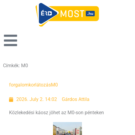
Címkék: M0
Page
Page
Page
forgalomkorlátozás
M0
2026. July 2. 14:02
Gárdos Attila
Közlekedési káosz jöhet az M0-son pénteken