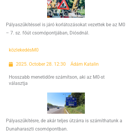
Pályaszűkítéssel is járó korlátozásokat vezettek be az M0
– 7. sz. főút csomópontjában, Diósdnál.
közlekedés
M0
2025. October 28. 12:30
Ádám Katalin
Hosszabb menetidőre számítson, aki az M0-st
választja
Pályaszűkítésre, de akár teljes útzárra is számíthatunk a
Dunaharaszti csomópontban.