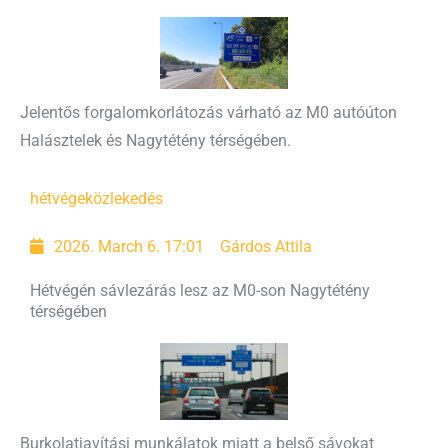
Jelentős forgalomkorlátozás várható az M0 autóúton
Halásztelek és Nagytétény térségében.
hétvége
közlekedés
2026. March 6. 17:01
Gárdos Attila
Hétvégén sávlezárás lesz az M0-son Nagytétény
térségében
Burkolatjavítási munkálatok miatt a belső sávokat