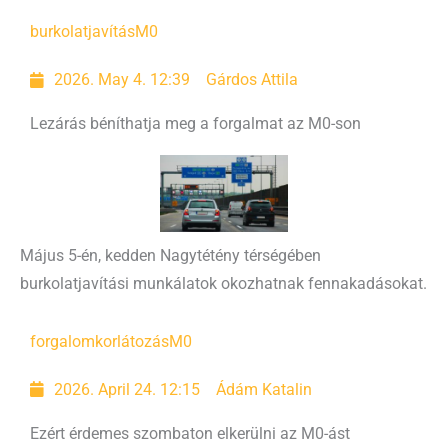
burkolatjavítás
M0
2026. May 4. 12:39
Gárdos Attila
Lezárás béníthatja meg a forgalmat az M0-son
Május 5-én, kedden Nagytétény térségében
burkolatjavítási munkálatok okozhatnak fennakadásokat.
forgalomkorlátozás
M0
2026. April 24. 12:15
Ádám Katalin
Ezért érdemes szombaton elkerülni az M0-ást