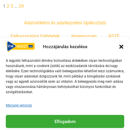
1
2
3
…
29
Adatvédelmi és adatkezelési tájékoztató
Felhasználási Feltételek
Impresszum
ÁSZF
Hozzájárulás kezelése
Irányelvek
Moderálási szabályzat
A legjobb felhasználói élmény biztosítása érdekében olyan technológiákat
használunk, mint a cookie-k (sütik) az eszközadatok tárolására és/vagy
F
Y
T
elérésére. Ezen technológiákba való beleegyezése lehetővé teszi számunkra,
hogy olyan adatokat dolgozzunk fel, mint például a böngészési szokások
a
o
i
vagy az egyedi azonosítók ezen az oldalon. A beleegyezés meg nem adása
c
u
k
vagy visszavonása hátrányosan befolyásolhat bizonyos funkciókat és
e
t
t
szolgáltatásokat.
b
u
o
Manage services
o
b
k
o
e
Az Érd Média médiaszolgáltatási tevékenységét a
k
-
Elfogadom
Médiatanács a Magyar Média Mecenatúra program
-
s