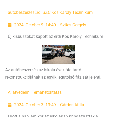
autóbeszerzés
Érdi SZC Kós Károly Technikum
2024. October 9. 14:40
Szűcs Gergely
Új kisbuszokat kapott az érdi Kós Károly Technikum
Az autóbeszerzés az iskola évek óta tartó
rekonstrukciójának az egyik legutolsó fázisát jelenti.
Állatvédelmi Témahét
oktatás
2024. October 3. 13:49
Gárdos Attila
Eljött a nap, amikor az iskolában bringázhattak a