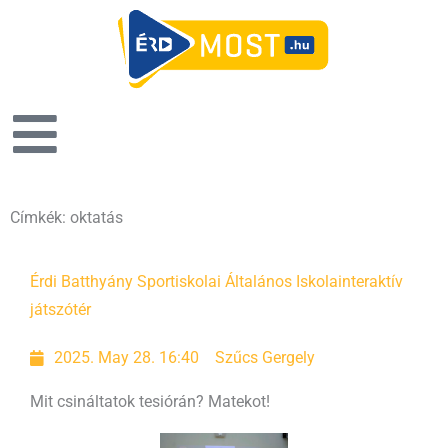
Címkék: oktatás
Page
Page
Page
Page
Érdi Batthyány Sportiskolai Általános Iskola
interaktív
játszótér
2025. May 28. 16:40
Szűcs Gergely
Mit csináltatok tesiórán? Matekot!