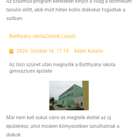
Az Erasmus-program keretében kinyílt a világ a technikum
tanulói előtt, akik múlt héten kolíni diákokat fogadtak a
suliban.
Batthyány iskola
Csőzik László
2024. October 16. 17:19
Ádám Katalin
Az őszi szünet után megnyílik a Batthyány iskola
gimnáziumi épülete
Már nem kell sokat várni és megtelik élettel az új
épületrész, ahol modern környezetben tanulhatnak a
diákok.