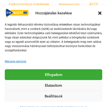
Felhasználási Feltételek
Impresszum
ÁSZF
Hozzájárulás kezelése
Irányelvek
Moderálási szabályzat
A legjobb felhasználói élmény biztosítása érdekében olyan technológiákat
használunk, mint a cookie-k (sütik) az eszközadatok tárolására és/vagy
F
Y
T
elérésére. Ezen technológiákba való beleegyezése lehetővé teszi számunkra,
hogy olyan adatokat dolgozzunk fel, mint például a böngészési szokások
a
o
i
vagy az egyedi azonosítók ezen az oldalon. A beleegyezés meg nem adása
c
u
k
vagy visszavonása hátrányosan befolyásolhat bizonyos funkciókat és
e
t
t
szolgáltatásokat.
b
u
o
Manage services
o
b
k
o
e
Az Érd Média médiaszolgáltatási tevékenységét a
k
-
Elfogadom
Médiatanács a Magyar Média Mecenatúra program
-
s
keretében támogatja.
Elutasítom
s
q
q
u
Beállítások
u
a
2018-2026. © Minden jog fenntartva, Érd Megyei Jogú Város
a
r
Polgármesteri Hivatal Média Osztálya