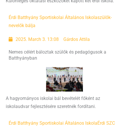
Különleges oktatási eszközöket kapott két érdi iskola.
Érdi Batthyány Sportiskolai Általános Iskola
szülők-
nevelők bálja
2025. March 3. 13:08
Gárdos Attila
Nemes célért báloztak szülők és pedagógusok a
Batthyányban
A hagyományos iskolai bál bevételét főként az
iskolaudvar fejlesztésére szeretnék fordítani.
Érdi Batthyány Sportiskolai Általános Iskola
Érdi SZC