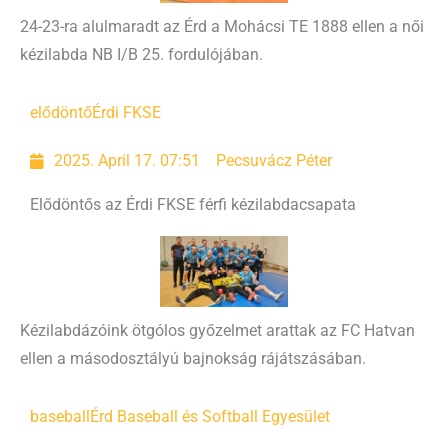
24-23-ra alulmaradt az Érd a Mohácsi TE 1888 ellen a női
kézilabda NB I/B 25. fordulójában.
elődöntő
Érdi FKSE
2025. April 17. 07:51
Pecsuvácz Péter
Elődöntős az Érdi FKSE férfi kézilabdacsapata
Kézilabdázóink ötgólos győzelmet arattak az FC Hatvan
ellen a másodosztályú bajnokság rájátszásában.
baseball
Érd Baseball és Softball Egyesület