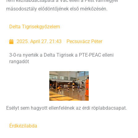
férfi kézilabdacsapata a Vác ellen a Pest vármegyei
másodosztály elődöntőjének első mérkőzésén.
Delta Tigrisek
győzelem
2025. April 27. 21:43
Pecsuvácz Péter
3-0-ra nyerték a Delta Tigrisek a PTE-PEAC elleni
rangadót
Esélyt sem hagyott ellenfelének az érdi röplabdacsapat.
Érd
kézilabda