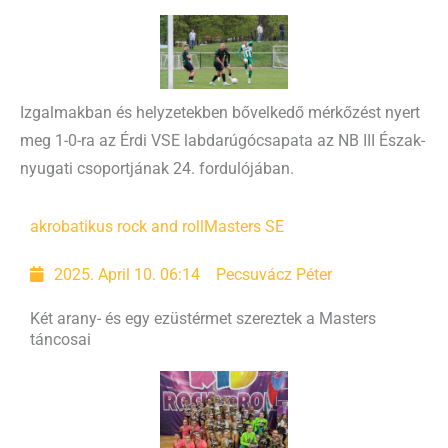
Izgalmakban és helyzetekben bővelkedő mérkőzést nyert
meg 1-0-ra az Érdi VSE labdarúgócsapata az NB III Észak-
nyugati csoportjának 24. fordulójában.
akrobatikus rock and roll
Masters SE
2025. April 10. 06:14
Pecsuvácz Péter
Két arany- és egy ezüstérmet szereztek a Masters
táncosai