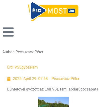
Author:
Pecsuvácz Péter
Page
Page
Page
Page
Érdi VSE
győzelem
2025. April 29. 07:53
Pecsuvácz Péter
Büntetővel győzött az Érdi VSE férfi labdarúgócsapata