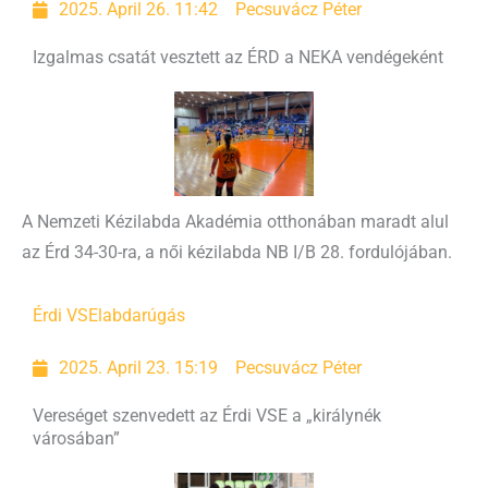
2025. April 26. 11:42
Pecsuvácz Péter
Izgalmas csatát vesztett az ÉRD a NEKA vendégeként
A Nemzeti Kézilabda Akadémia otthonában maradt alul
az Érd 34-30-ra, a női kézilabda NB I/B 28. fordulójában.
Érdi VSE
labdarúgás
2025. April 23. 15:19
Pecsuvácz Péter
Vereséget szenvedett az Érdi VSE a „királynék
városában”