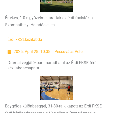
Értékes, 1-0-s győzelmet arattak az érdi focisták a
Szombathelyi Haladás ellen.
Érdi FKSE
kézilabda
2025. April 28. 10:38
Pecsuvácz Péter
Drámai végjátékban maradt alul az Érdi FKSE férfi
kézilabdacsapata
Egygólos különbséggel, 31-30-ra kikapott az Érdi FKSE