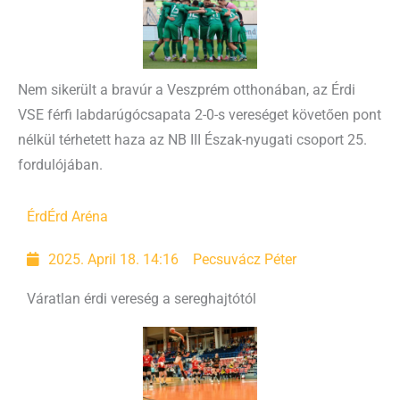
Nem sikerült a bravúr a Veszprém otthonában, az Érdi
VSE férfi labdarúgócsapata 2-0-s vereséget követően pont
nélkül térhetett haza az NB III Észak-nyugati csoport 25.
fordulójában.
Érd
Érd Aréna
2025. April 18. 14:16
Pecsuvácz Péter
Váratlan érdi vereség a sereghajtótól