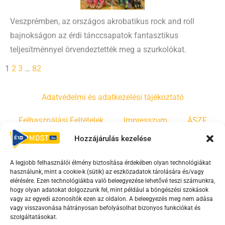
Veszprémben, az országos akrobatikus rock and roll
bajnokságon az érdi tánccsapatok fantasztikus
teljesítménnyel örvendeztették meg a szurkolókat.
1
2
3
…
82
Adatvédelmi és adatkezelési tájékoztató
Felhasználási Feltételek
Impresszum
ÁSZF
Hozzájárulás kezelése
Irányelvek
Moderálási szabályzat
A legjobb felhasználói élmény biztosítása érdekében olyan technológiákat
használunk, mint a cookie-k (sütik) az eszközadatok tárolására és/vagy
F
Y
T
elérésére. Ezen technológiákba való beleegyezése lehetővé teszi számunkra,
a
o
i
hogy olyan adatokat dolgozzunk fel, mint például a böngészési szokások
vagy az egyedi azonosítók ezen az oldalon. A beleegyezés meg nem adása
c
u
k
vagy visszavonása hátrányosan befolyásolhat bizonyos funkciókat és
e
t
t
szolgáltatásokat.