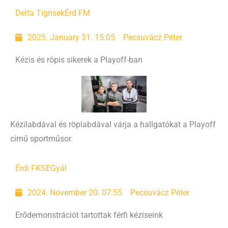
Delta Tigrisek
Érd FM
2025. January 31. 15:05
Pecsuvácz Péter
Kézis és röpis sikerek a Playoff-ban
Kézilabdával és röplabdával várja a hallgatókat a Playoff
című sportműsor.
Érdi FKSE
Gyál
2024. November 20. 07:55
Pecsuvácz Péter
Erődemonstrációt tartottak férfi kéziseink