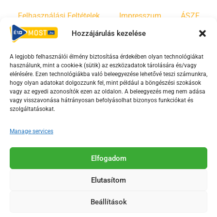
Felhasználási Feltételek
Impresszum
ÁSZF
Hozzájárulás kezelése
Irányelvek
Moderálási szabályzat
A legjobb felhasználói élmény biztosítása érdekében olyan technológiákat
használunk, mint a cookie-k (sütik) az eszközadatok tárolására és/vagy
F
Y
T
elérésére. Ezen technológiákba való beleegyezése lehetővé teszi számunkra,
a
o
i
hogy olyan adatokat dolgozzunk fel, mint például a böngészési szokások
vagy az egyedi azonosítók ezen az oldalon. A beleegyezés meg nem adása
c
u
k
vagy visszavonása hátrányosan befolyásolhat bizonyos funkciókat és
e
t
t
szolgáltatásokat.
b
u
o
o
b
k
Manage services
o
e
Az Érd Média médiaszolgáltatási tevékenységét a
k
-
Elfogadom
Médiatanács a Magyar Média Mecenatúra program
-
s
keretében támogatja.
Elutasítom
s
q
q
u
Beállítások
u
a
2018-2026. © Minden jog fenntartva, Érd Megyei Jogú Város