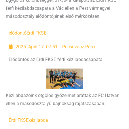
Egygólos különbséggel, 31-30-ra kikapott az Érdi FKSE
férfi kézilabdacsapata a Vác ellen a Pest vármegyei
másodosztály elődöntőjének első mérkőzésén.
elődöntő
Érdi FKSE
2025. April 17. 07:51
Pecsuvácz Péter
Elődöntős az Érdi FKSE férfi kézilabdacsapata
Kézilabdázóink ötgólos győzelmet arattak az FC Hatvan
ellen a másodosztályú bajnokság rájátszásában.
Érdi FKSE
kézilabda