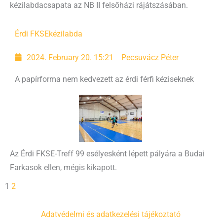
kézilabdacsapata az NB II felsőházi rájátszásában.
Érdi FKSE
kézilabda
2024. February 20. 15:21
Pecsuvácz Péter
A papírforma nem kedvezett az érdi férfi kéziseknek
Az Érdi FKSE-Treff 99 esélyesként lépett pályára a Budai
Farkasok ellen, mégis kikapott.
1
2
Adatvédelmi és adatkezelési tájékoztató