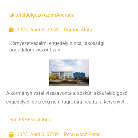
akkufeldolgozó üzem
Andrada
2025. April 3. 09:43
Gárdos Attila
Környezetvédelmi engedély nincs, lakossági
aggodalom viszont van
A kormányhivatal visszavonta a sóskúti akkufeldolgozó
engedélyét, de a cég nem tágít, újra beadta a kérvényét.
Érdi FKSE
kézilabda
2025. April 3. 07:39
Pecsuvácz Péter