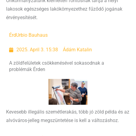
Önkormányzatunk kiemelten fontosnak tartja a helyi
lakosok egészséges lakókörnyezethez fűződő jogának
érvényesítését.
Érd
Urbio Bauhaus
2025. April 3. 15:38
Ádám Katalin
A zöldfelületek csökkenésével sokasodnak a
problémák Érden
Kevesebb illegális szemétlerakás, több jó zöld példa és az
alvóváros-jelleg megszüntetése is kell a változáshoz.