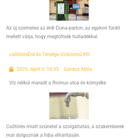
Az új szemetes az érdi Duna-parton, az egykori fürdő
mellett várja, hogy megtöltsék hulladékkal.
csőtörés
Érd és Térsége Vízközmű Kft.
2025. April 3. 10:35
Gárdos Attila
Víz nélkül maradt a Ricinus utca és környéke
Csőtörés miatt szünetel a szolgáltatás, a szakemberek
már dolgoznak a hiba elhárításán.