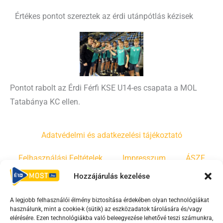
Értékes pontot szereztek az érdi utánpótlás kézisek
Pontot rabolt az Érdi Férfi KSE U14-es csapata a MOL
Tatabánya KC ellen.
Adatvédelmi és adatkezelési tájékoztató
Felhasználási Feltételek
Impresszum
ÁSZF
Hozzájárulás kezelése
Irányelvek
Moderálási szabályzat
A legjobb felhasználói élmény biztosítása érdekében olyan technológiákat
használunk, mint a cookie-k (sütik) az eszközadatok tárolására és/vagy
F
Y
T
elérésére. Ezen technológiákba való beleegyezése lehetővé teszi számunkra,