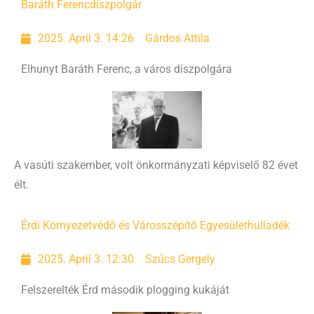
Baráth Ferenc
díszpolgár
2025. April 3. 14:26
Gárdos Attila
Elhunyt Baráth Ferenc, a város díszpolgára
A vasúti szakember, volt önkormányzati képviselő 82 évet
élt.
Érdi Környezetvédő és Városszépítő Egyesület
hulladék
2025. April 3. 12:30
Szűcs Gergely
Felszerelték Érd második plogging kukáját