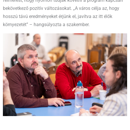
felmérést, hogy nyomon tudják követni a program kapcsán
bekövetkező pozitív változásokat. „A város célja az, hogy
hosszú távú eredményeket érjünk el, javítva az itt élők
környezetét” – hangsúlyozta a szakember.