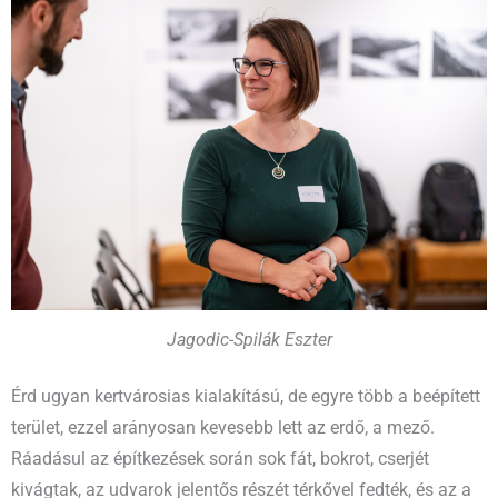
Jagodic-Spilák Eszter
Érd ugyan kertvárosias kialakítású, de egyre több a beépített
terület, ezzel arányosan kevesebb lett az erdő, a mező.
Ráadásul az építkezések során sok fát, bokrot, cserjét
kivágtak, az udvarok jelentős részét térkővel fedték, és az a