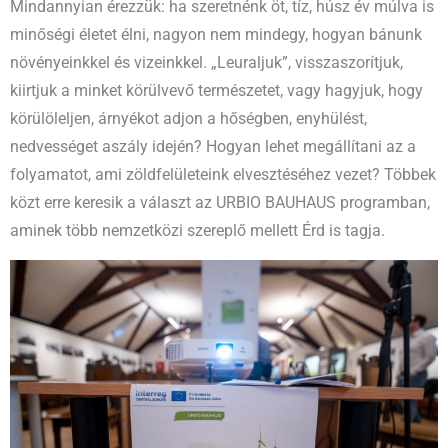
Mindannyian érezzük: ha szeretnénk öt, tíz, húsz év múlva is
minőségi életet élni, nagyon nem mindegy, hogyan bánunk
növényeinkkel és vizeinkkel. „Leuraljuk”, visszaszorítjuk,
kiirtjuk a minket körülvevő természetet, vagy hagyjuk, hogy
körülöleljen, árnyékot adjon a hőségben, enyhülést,
nedvességet aszály idején? Hogyan lehet megállítani az a
folyamatot, ami zöldfelületeink elvesztéséhez vezet? Többek
közt erre keresik a választ az URBIO BAUHAUS programban,
aminek több nemzetközi szereplő mellett Érd is tagja.