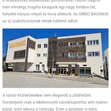
a szabályozás átalakítását, pontosítását, hiszen nagyon
nem mindegy, hogyha kivágunk egy nagy, lombos fát,
helyette hányat, milyet és hova ültetünk. Az URBIO BAUHAUS
az új szabályozásnak remek hátteret adhat.
A városi közterületeken sem elegendő a zöldfelület.
Gondoljunk csak a lebetonozott városközpontra, ami nyáron
kiürül, mert akkora a forróság. Ezen a területen is előre