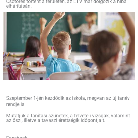
Csőtörés történt a területen, az ÉTV már dolgozik a hiba
elhárításán.
Szeptember 1-jén kezdődik az iskola, megvan az új tanév
rendje is
Mutatjuk a tanítási szünetek, a felvételi vizsgák, valamint
az őszi, illetve a tavaszi érettségik időpontjait.