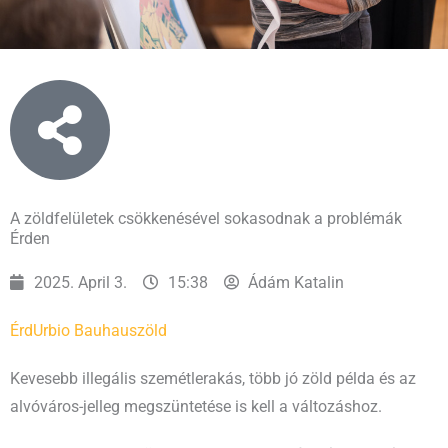
A zöldfelületek csökkenésével sokasodnak a problémák
Érden
2025. April 3.
15:38
Ádám Katalin
Érd
Urbio Bauhaus
zöld
Kevesebb illegális szemétlerakás, több jó zöld példa és az
alvóváros-jelleg megszüntetése is kell a változáshoz.