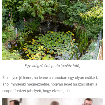
Egy virágzó érdi porta (archív fotó)
És milyen jó lenne, ha lenne a városban egy olyan esőkert,
ahol mindenki megnézhetné, hogyan lehet hasznosítani a
csapadékvizet (ahelyett, hogy elvezetjük).