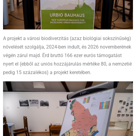
A projekt a városi biodiverzitás (azaz biológiai sokszínűség)
növelését szolgálja, 2024-ben indult, és 2026 novemberének
végén zárul majd. Érd bruttó 166 ezer eurós támogatást
nyert el (ebből az uniós hozzájárulás mértéke 80, a nemzetié
pedig 15 százalékos) a projekt keretében.