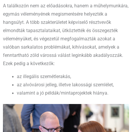
A találkozón nem az előadásokra, hanem a műhelymunkára,
egymás véleményének megismerésére helyezték a
hangsúlyt. A több szakterületet képviselő résztvevők
elmondták tapasztalataikat, ütköztették és összegezték
véleményüket, és végezetül megfogalmazták azokat a
valóban sarkalatos problémákat, kihívásokat, amelyek a
fenntartható zöld várossá válást leginkább akadályozzák.
Ezek pedig a következők:
az illegális szemétlerakás,
az alvóvárosi jelleg, illetve lakossági szemlélet,
valamint a jó példák/mintaprojektek hiánya.