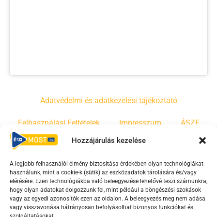
Adatvédelmi és adatkezelési tájékoztató
Felhasználási Feltételek
Impresszum
ÁSZF
Hozzájárulás kezelése
Irányelvek
Moderálási szabályzat
A legjobb felhasználói élmény biztosítása érdekében olyan technológiákat
használunk, mint a cookie-k (sütik) az eszközadatok tárolására és/vagy
F
Y
T
elérésére. Ezen technológiákba való beleegyezése lehetővé teszi számunkra,
hogy olyan adatokat dolgozzunk fel, mint például a böngészési szokások
a
o
i
vagy az egyedi azonosítók ezen az oldalon. A beleegyezés meg nem adása
c
u
k
vagy visszavonása hátrányosan befolyásolhat bizonyos funkciókat és
szolgáltatásokat.