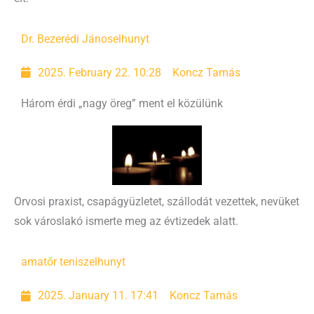
Dr. Bezerédi János
elhunyt
2025. February 22. 10:28
Koncz Tamás
Három érdi „nagy öreg” ment el közülünk
Orvosi praxist, csapágyüzletet, szállodát vezettek, nevüket
sok városlakó ismerte meg az évtizedek alatt.
amatőr tenisz
elhunyt
2025. January 11. 17:41
Koncz Tamás