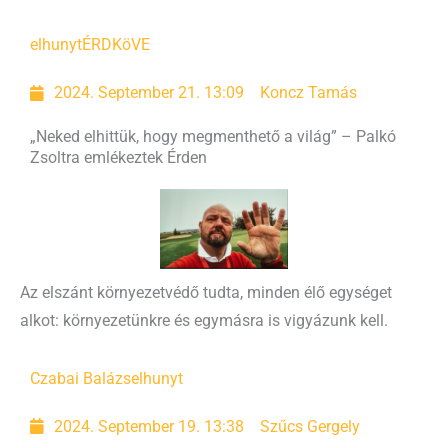
elhunyt
ÉRDKöVE
2024. September 21. 13:09
Koncz Tamás
„Neked elhittük, hogy megmenthető a világ” – Palkó
Zsoltra emlékeztek Érden
Az elszánt környezetvédő tudta, minden élő egységet
alkot: környezetünkre és egymásra is vigyázunk kell.
Czabai Balázs
elhunyt
2024. September 19. 13:38
Szűcs Gergely