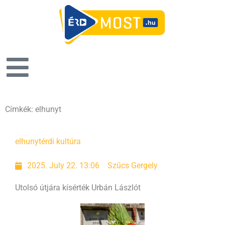
Címkék: elhunyt
Page
Page
elhunyt
érdi kultúra
2025. July 22. 13:06
Szűcs Gergely
Utolsó útjára kísérték Urbán Lászlót