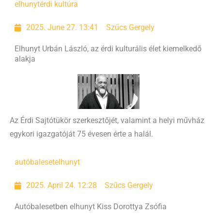
elhunyt
érdi kultúra
2025. June 27. 13:41
Szűcs Gergely
Elhunyt Urbán László, az érdi kulturális élet kiemelkedő
alakja
Az Érdi Sajtótükör szerkesztőjét, valamint a helyi művház
egykori igazgatóját 75 évesen érte a halál.
autóbaleset
elhunyt
2025. April 24. 12:28
Szűcs Gergely
Autóbalesetben elhunyt Kiss Dorottya Zsófia