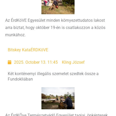
Az ÉrdKöVE Egyesület minden környezettudatos lakost
arra biztat, hogy október 19-én is csatlakozzon a közös
munkához.
Bitskey Kata
ÉRDKöVE
2025. October 13. 11:45
Kling József
Két konténernyi illegális szemetet szedtek össze a
Fundokliában
Az ÉrdKÖve Természetvédő Egyesület tagjai, önkéntesek