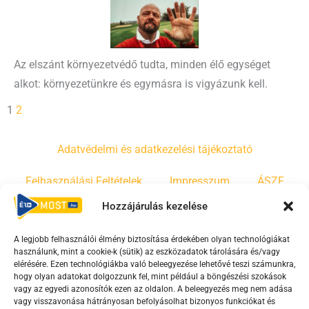
Az elszánt környezetvédő tudta, minden élő egységet
alkot: környezetünkre és egymásra is vigyázunk kell.
1
2
Adatvédelmi és adatkezelési tájékoztató
Felhasználási Feltételek
Impresszum
ÁSZF
Hozzájárulás kezelése
Irányelvek
Moderálási szabályzat
A legjobb felhasználói élmény biztosítása érdekében olyan technológiákat
használunk, mint a cookie-k (sütik) az eszközadatok tárolására és/vagy
F
Y
T
elérésére. Ezen technológiákba való beleegyezése lehetővé teszi számunkra,
a
o
i
hogy olyan adatokat dolgozzunk fel, mint például a böngészési szokások
vagy az egyedi azonosítók ezen az oldalon. A beleegyezés meg nem adása
c
u
k
vagy visszavonása hátrányosan befolyásolhat bizonyos funkciókat és