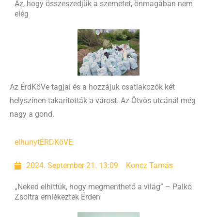
Az, hogy összeszedjük a szemetet, önmagában nem
elég
Az ÉrdKöVe tagjai és a hozzájuk csatlakozók két
helyszínen takarították a várost. Az Ötvös utcánál még
nagy a gond.
elhunyt
ÉRDKöVE
2024. September 21. 13:09
Koncz Tamás
„Neked elhittük, hogy megmenthető a világ” – Palkó
Zsoltra emlékeztek Érden