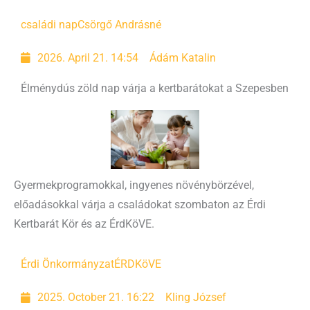
családi nap
Csörgő Andrásné
2026. April 21. 14:54
Ádám Katalin
Élménydús zöld nap várja a kertbarátokat a Szepesben
Gyermekprogramokkal, ingyenes növénybörzével,
előadásokkal várja a családokat szombaton az Érdi
Kertbarát Kör és az ÉrdKöVE.
Érdi Önkormányzat
ÉRDKöVE
2025. October 21. 16:22
Kling József