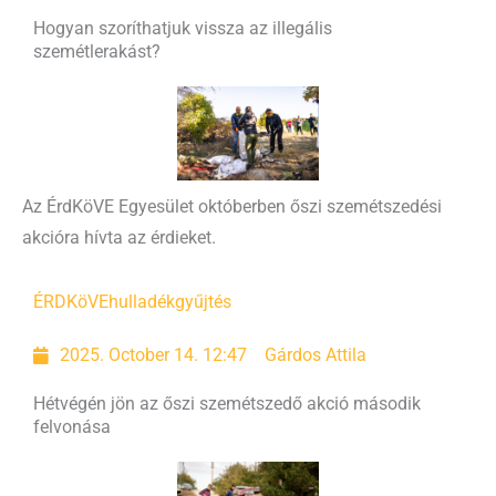
Hogyan szoríthatjuk vissza az illegális
szemétlerakást?
Az ÉrdKöVE Egyesület októberben őszi szemétszedési
akcióra hívta az érdieket.
ÉRDKöVE
hulladékgyűjtés
2025. October 14. 12:47
Gárdos Attila
Hétvégén jön az őszi szemétszedő akció második
felvonása