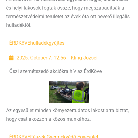
és helyi lakosok fogtak össze, hogy megszabadítsák a
természetvédelmi területet az évek óta ott heverő illegális
hulladéktól.
ÉRDKöVE
hulladékgyűjtés
2025. October 7. 12:56
Kling József
Őszi szemétszedő akciókra hív az ÉrdKöve
Az egyesület minden környezettudatos lakost arra biztat,
hogy csatlakozzon a közös munkához.
ÉRDKöVE
Fészek Gyermekvédő Egyesület