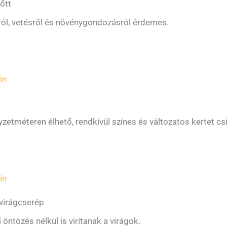
őtt
ól, vetésről és növénygondozásról érdemes.
in
tméteren élhető, rendkívül színes és változatos kertet csin
in
virágcserép
 öntözés nélkül is virítanak a virágok.