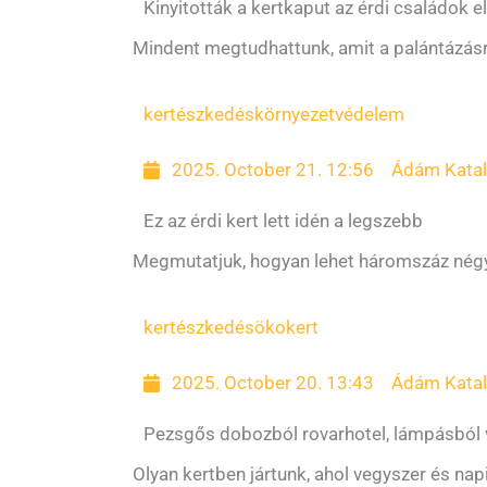
Kinyitották a kertkaput az érdi családok el
Mindent megtudhattunk, amit a palántázásr
kertészkedés
környezetvédelem
2025. October 21. 12:56
Ádám Katal
Ez az érdi kert lett idén a legszebb
Megmutatjuk, hogyan lehet háromszáz négyze
kertészkedés
ökokert
2025. October 20. 13:43
Ádám Katal
Pezsgős dobozból rovarhotel, lámpásból 
Olyan kertben jártunk, ahol vegyszer és napi