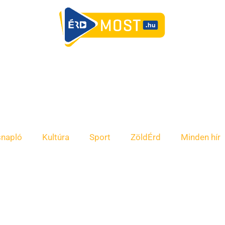
snapló
Kultúra
Sport
ZöldÉrd
Minden hír