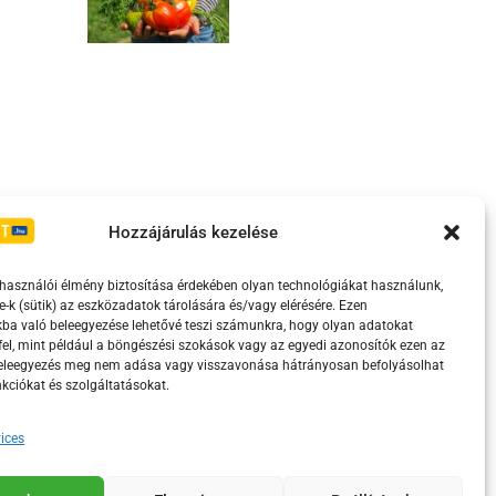
Irányelvek
Moderálási szabályzat
Hozzájárulás kezelése
lhasználói élmény biztosítása érdekében olyan technológiákat használunk,
e-k (sütik) az eszközadatok tárolására és/vagy elérésére. Ezen
ba való beleegyezése lehetővé teszi számunkra, hogy olyan adatokat
el, mint például a böngészési szokások vagy az egyedi azonosítók ezen az
beleegyezés meg nem adása vagy visszavonása hátrányosan befolyásolhat
kciókat és szolgáltatásokat.
ices
eretében támogatja.