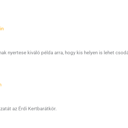
in
ak nyertese kiváló példa arra, hogy kis helyen is lehet csodá
n
atát az Érdi Kertbarátkör.