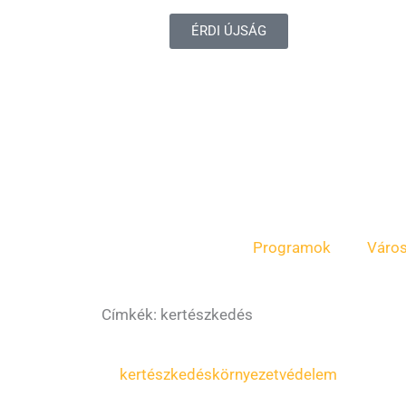
ÉRDI ÚJSÁG
Programok
Váro
Címkék: kertészkedés
Page
Page
kertészkedés
környezetvédelem