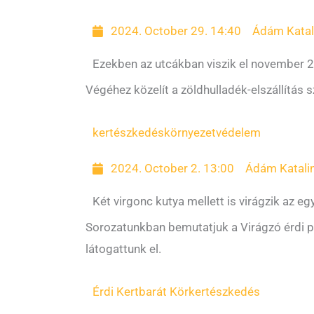
2024. October 29. 14:40
Ádám Katal
Ezekben az utcákban viszik el november 2
Végéhez közelít a zöldhulladék-elszállítás
kertészkedés
környezetvédelem
2024. October 2. 13:00
Ádám Katali
Két virgonc kutya mellett is virágzik az eg
Sorozatunkban bemutatjuk a Virágzó érdi po
látogattunk el.
Érdi Kertbarát Kör
kertészkedés