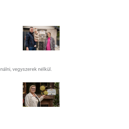
álni, vegyszerek nélkül.