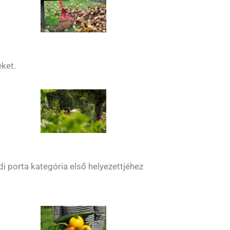
éket.
i porta kategória első helyezettjéhez