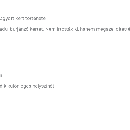
agyott kert története
adul burjánzó kertet. Nem irtották ki, hanem megszelidített
om
ik különleges helyszínét.