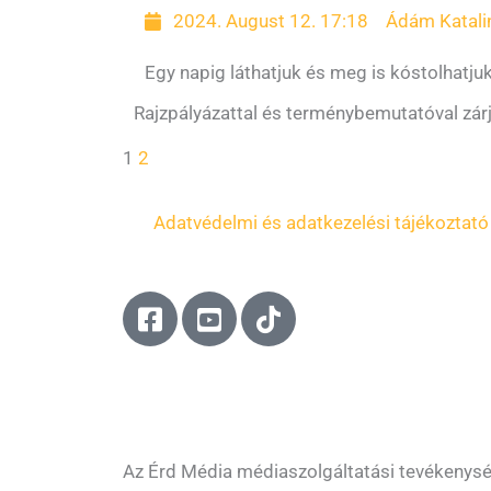
2024. August 12. 17:18
Ádám Katali
Egy napig láthatjuk és meg is kóstolhatjuk
Rajzpályázattal és terménybemutatóval zárja
1
2
Adatvédelmi és adatkezelési tájékoztató
F
Y
T
a
o
i
c
u
k
e
t
t
b
u
o
o
b
k
o
e
Az Érd Média médiaszolgáltatási tevékenys