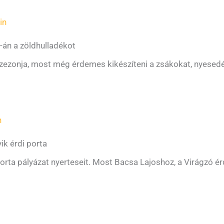
in
-án a zöldhulladékot
 szezonja, most még érdemes kikészíteni a zsákokat, nyesed
n
yik érdi porta
rta pályázat nyerteseit. Most Bacsa Lajoshoz, a Virágzó érd