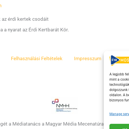
n
 az érdi kertek csodáit
 a nyarat az Érdi Kertbarát Kör.
Felhasználási Feltételek
Impresszum
ÁSZF
A legjobb fe
mint a cooki
technológiák
dolgozzunk f
oldalon. A 
bizonyos fun
Manage serv
égét a Médiatanács a Magyar Média Mecenatúra program k