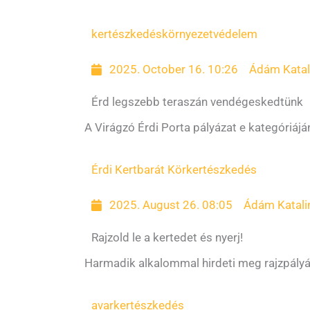
kertészkedés
környezetvédelem
2025. October 16. 10:26
Ádám Katal
Érd legszebb teraszán vendégeskedtünk
A Virágzó Érdi Porta pályázat e kategóriáján
Érdi Kertbarát Kör
kertészkedés
2025. August 26. 08:05
Ádám Katali
Rajzold le a kertedet és nyerj!
Harmadik alkalommal hirdeti meg rajzpályáz
avar
kertészkedés