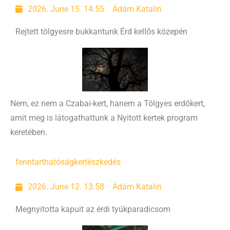
2026. June 15. 14:55
Ádám Katalin
Rejtett tölgyesre bukkantunk Érd kellős közepén
Nem, ez nem a Czabai-kert, hanem a Tölgyes erdőkert,
amit meg is látogathattunk a Nyitott kertek program
keretében.
fenntarthatóság
kertészkedés
2026. June 12. 13:58
Ádám Katalin
Megnyitotta kapuit az érdi tyúkparadicsom