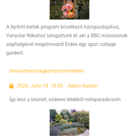
A Nyitott kertek program következő házigazdájához,
Vanyolai Rékához látogattunk el, aki a BBC műsorainak
segítségével megálmodott Érden egy igazi cottage
gardent.
fenntarthatóság
környezetvédelem
2026. June 18. 10:05
Ádám Katalin
Így lesz a letarolt, sóderes telekből miniparadicsom