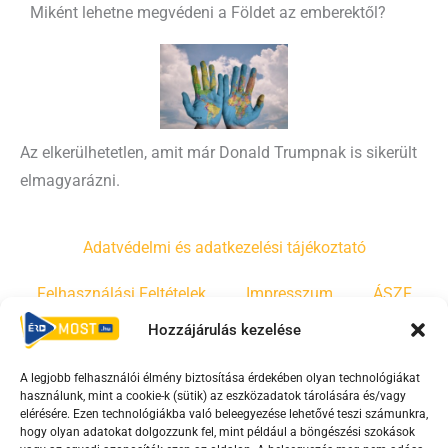
Miként lehetne megvédeni a Földet az emberektől?
Az elkerülhetetlen, amit már Donald Trumpnak is sikerült
elmagyarázni.
Adatvédelmi és adatkezelési tájékoztató
Felhasználási Feltételek
Impresszum
ÁSZF
Hozzájárulás kezelése
Irányelvek
Moderálási szabályzat
A legjobb felhasználói élmény biztosítása érdekében olyan technológiákat
használunk, mint a cookie-k (sütik) az eszközadatok tárolására és/vagy
F
Y
T
elérésére. Ezen technológiákba való beleegyezése lehetővé teszi számunkra,
hogy olyan adatokat dolgozzunk fel, mint például a böngészési szokások
a
o
i