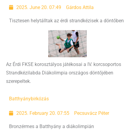
2025. June 20. 07:49
Gárdos Attila
Tisztesen helytálltak az érdi strandkézisek a döntőben
Az Érdi FKSE korosztályos játékosai a IV. korcsoportos
Strandkézilabda Diákolimpia országos döntőjében
szerepeltek.
Batthyány
birkózás
2025. February 20. 07:55
Pecsuvácz Péter
Bronzérmes a Batthyány a diákolimpián