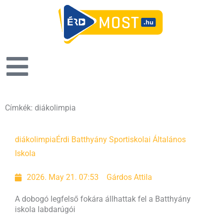
Címkék: diákolimpia
Page
Page
diákolimpia
Érdi Batthyány Sportiskolai Általános
Iskola
2026. May 21. 07:53
Gárdos Attila
A dobogó legfelső fokára állhattak fel a Batthyány
iskola labdarúgói