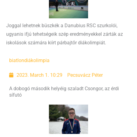
Joggal lehetnek büszkék a Danubius RSC szurkolói,
ugyanis ifjú tehetségeik szép eredményekkel zárták az
iskolások számára kiírt párbajtőr diákolimpiát.
biatlon
diákolimpia
2023. March 1. 10:29
Pecsuvácz Péter
A dobogó második helyéig szaladt Csongor, az érdi
sífutó