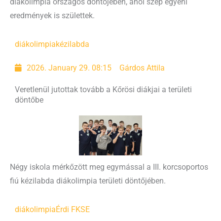
diákolimpia országos döntőjében, ahol szép egyéni
eredmények is születtek.
diákolimpia
kézilabda
2026. January 29. 08:15
Gárdos Attila
Veretlenül jutottak tovább a Kőrösi diákjai a területi
döntőbe
Négy iskola mérkőzött meg egymással a III. korcsoportos
fiú kézilabda diákolimpia területi döntőjében.
diákolimpia
Érdi FKSE