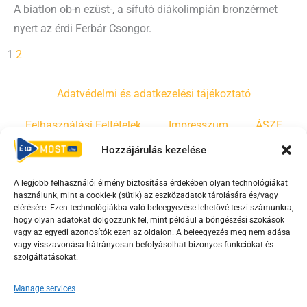
A biatlon ob-n ezüst-, a sífutó diákolimpián bronzérmet
nyert az érdi Ferbár Csongor.
1
2
Adatvédelmi és adatkezelési tájékoztató
Felhasználási Feltételek
Impresszum
ÁSZF
Hozzájárulás kezelése
Irányelvek
Moderálási szabályzat
A legjobb felhasználói élmény biztosítása érdekében olyan technológiákat
használunk, mint a cookie-k (sütik) az eszközadatok tárolására és/vagy
F
Y
T
elérésére. Ezen technológiákba való beleegyezése lehetővé teszi számunkra,
a
o
i
hogy olyan adatokat dolgozzunk fel, mint például a böngészési szokások
vagy az egyedi azonosítók ezen az oldalon. A beleegyezés meg nem adása
c
u
k
vagy visszavonása hátrányosan befolyásolhat bizonyos funkciókat és
e
t
t
szolgáltatásokat.
b
u
o
o
b
k
Manage services