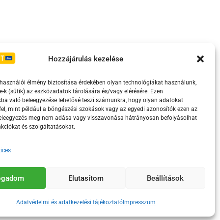
Irányelvek
Moderálási szabályzat
Hozzájárulás kezelése
lhasználói élmény biztosítása érdekében olyan technológiákat használunk,
e-k (sütik) az eszközadatok tárolására és/vagy elérésére. Ezen
ba való beleegyezése lehetővé teszi számunkra, hogy olyan adatokat
el, mint például a böngészési szokások vagy az egyedi azonosítók ezen az
beleegyezés meg nem adása vagy visszavonása hátrányosan befolyásolhat
kciókat és szolgáltatásokat.
ices
eretében támogatja.
fogadom
Elutasítom
Beállítások
Adatvédelmi és adatkezelési tájékoztató
Impresszum