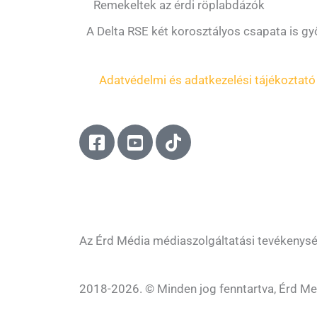
Remekeltek az érdi röplabdázók
A Delta RSE két korosztályos csapata is gy
Adatvédelmi és adatkezelési tájékoztató
F
Y
T
a
o
i
c
u
k
e
t
t
b
u
o
o
b
k
o
e
Az Érd Média médiaszolgáltatási tevékenys
k
-
-
s
2018-2026. © Minden jog fenntartva, Érd Me
s
q
q
u