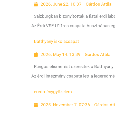
2026. June 22. 10:37
Gárdos Attila
Salzburgban bizonyítottak a fiatal érdi la
Az Érdi VSE U11-es csapata Ausztriában eg
Batthyány iskola
csapat
2026. May 14. 13:39
Gárdos Attila
Rangos elismerést szereztek a Batthyány i
Az érdi intézmény csapata lett a legeredm
eredmény
győzelem
2025. November 7. 07:36
Gárdos Att