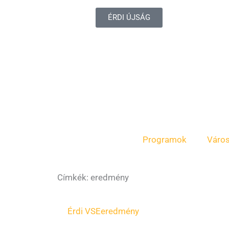
ÉRDI ÚJSÁG
Programok
Váro
Címkék: eredmény
Érdi VSE
eredmény