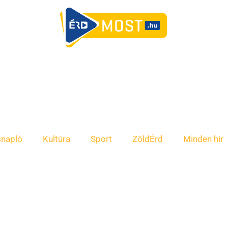
snapló
Kultúra
Sport
ZöldÉrd
Minden hír