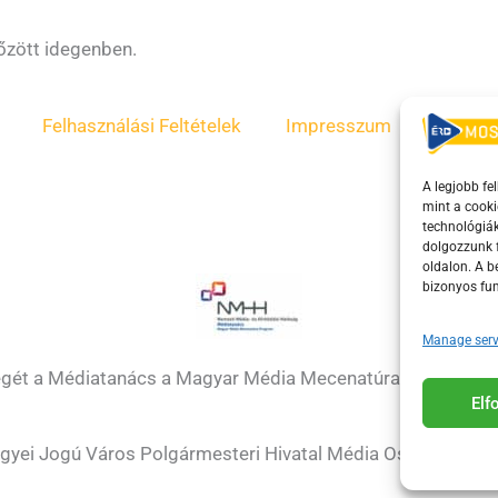
őzött idegenben.
Felhasználási Feltételek
Impresszum
ÁSZF
A legjobb fe
mint a cooki
technológiák
dolgozzunk f
oldalon. A 
bizonyos fun
Manage serv
égét a Médiatanács a Magyar Média Mecenatúra program k
El
gyei Jogú Város Polgármesteri Hivatal Média Osztálya