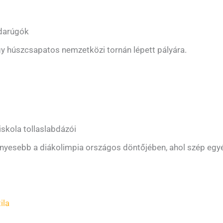
bdarúgók
y húszcsapatos nemzetközi tornán lépett pályára.
skola tollaslabdázói
ényesebb a diákolimpia országos döntőjében, ahol szép egyé
ila