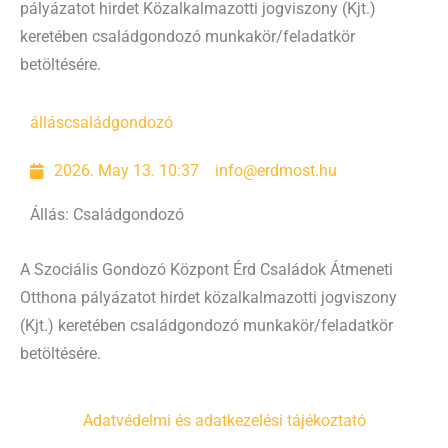
pályázatot hirdet Közalkalmazotti jogviszony (Kjt.)
keretében családgondozó munkakör/feladatkör
betöltésére.
állás
családgondozó
2026. May 13. 10:37
info@erdmost.hu
Állás: Családgondozó
A Szociális Gondozó Központ Érd Családok Átmeneti
Otthona pályázatot hirdet közalkalmazotti jogviszony
(Kjt.) keretében családgondozó munkakör/feladatkör
betöltésére.
Adatvédelmi és adatkezelési tájékoztató