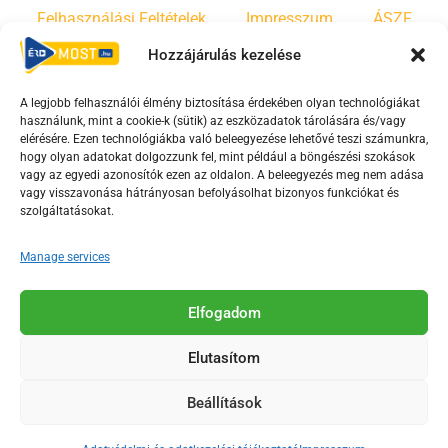
Felhasználási Feltételek
Impresszum
ÁSZF
Hozzájárulás kezelése
Irányelvek
Moderálási szabályzat
A legjobb felhasználói élmény biztosítása érdekében olyan technológiákat
használunk, mint a cookie-k (sütik) az eszközadatok tárolására és/vagy
F
Y
T
elérésére. Ezen technológiákba való beleegyezése lehetővé teszi számunkra,
hogy olyan adatokat dolgozzunk fel, mint például a böngészési szokások
a
o
i
vagy az egyedi azonosítók ezen az oldalon. A beleegyezés meg nem adása
c
u
k
vagy visszavonása hátrányosan befolyásolhat bizonyos funkciókat és
e
t
t
szolgáltatásokat.
b
u
o
Manage services
o
b
k
o
e
Az Érd Média médiaszolgáltatási tevékenységét a
k
-
Elfogadom
Médiatanács a Magyar Média Mecenatúra program
-
s
keretében támogatja.
Elutasítom
s
q
q
u
Beállítások
u
a
2018-2026. © Minden jog fenntartva, Érd Megyei Jogú Város
a
r
Polgármesteri Hivatal Média Osztálya