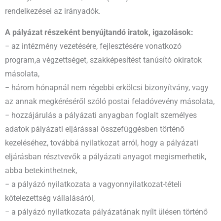
rendelkezései az irányadók.
A pályázat részeként benyújtandó iratok, igazolások:
− az intézmény vezetésére, fejlesztésére vonatkozó
program,a végzettséget, szakképesítést tanúsító okiratok
másolata,
− három hónapnál nem régebbi erkölcsi bizonyítvány, vagy
az annak megkéréséről szóló postai feladóvevény másolata,
− hozzájárulás a pályázati anyagban foglalt személyes
adatok pályázati eljárással összefüggésben történő
kezeléséhez, továbbá nyilatkozat arról, hogy a pályázati
eljárásban résztvevők a pályázati anyagot megismerhetik,
abba betekinthetnek,
− a pályázó nyilatkozata a vagyonnyilatkozat-tételi
kötelezettség vállalásáról,
− a pályázó nyilatkozata pályázatának nyílt ülésen történő