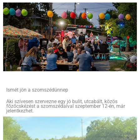
Ismét jön a szomszédünnep
Aki szívesen szervezne egy jó bulit, utcabált, közös
főzőcskézést a szomszédaival szeptember 12-én, már
jelentkezhet.