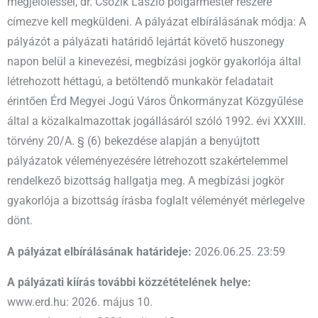
megjelöléssel, dr. Csőzik László polgármester részére
címezve kell megküldeni. A pályázat elbírálásának módja: A
pályázót a pályázati határidő lejártát követő huszonegy
napon belül a kinevezési, megbízási jogkör gyakorlója által
létrehozott héttagú, a betöltendő munkakör feladatait
érintően Érd Megyei Jogú Város Önkormányzat Közgyűlése
által a közalkalmazottak jogállásáról szóló 1992. évi XXXIII.
törvény 20/A. § (6) bekezdése alapján a benyújtott
pályázatok véleményezésére létrehozott szakértelemmel
rendelkező bizottság hallgatja meg. A megbízási jogkör
gyakorlója a bizottság írásba foglalt véleményét mérlegelve
dönt.
A pályázat elbírálásának határideje:
2026.06.25. 23:59
A pályázati kiírás további közzétételének helye:
www.erd.hu: 2026. május 10.