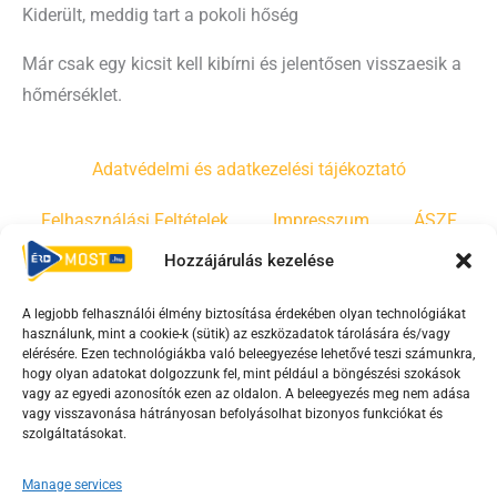
Kiderült, meddig tart a pokoli hőség
Már csak egy kicsit kell kibírni és jelentősen visszaesik a
hőmérséklet.
Adatvédelmi és adatkezelési tájékoztató
Felhasználási Feltételek
Impresszum
ÁSZF
Hozzájárulás kezelése
Irányelvek
Moderálási szabályzat
A legjobb felhasználói élmény biztosítása érdekében olyan technológiákat
használunk, mint a cookie-k (sütik) az eszközadatok tárolására és/vagy
F
Y
T
elérésére. Ezen technológiákba való beleegyezése lehetővé teszi számunkra,
a
o
i
hogy olyan adatokat dolgozzunk fel, mint például a böngészési szokások
vagy az egyedi azonosítók ezen az oldalon. A beleegyezés meg nem adása
c
u
k
vagy visszavonása hátrányosan befolyásolhat bizonyos funkciókat és
e
t
t
szolgáltatásokat.
b
u
o
o
b
k
Manage services