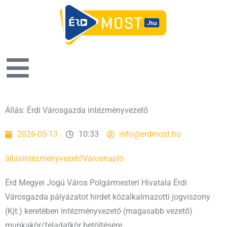
Állás: Érdi Városgazda intézményvezető
2026-05-13
10:33
info@erdmost.hu
állás
intézményvezető
Városnapló
Érd Megyei Jogú Város Polgármesteri Hivatala Érdi
Városgazda pályázatot hirdet közalkalmazotti jogviszony
(Kjt.) keretében intézményvezető (magasabb vezető)
munkakör/feladatkör betöltésére.