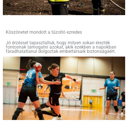
Köszönetet mondott a tűzoltó ezredes
Jó érzéssel tapasztaltuk, hogy milyen sokan érezték
fontosnak támogatni azokat, akik ezekben a napokban
fáradhatatlanul dolgoztak embertársaik biztonságáért.