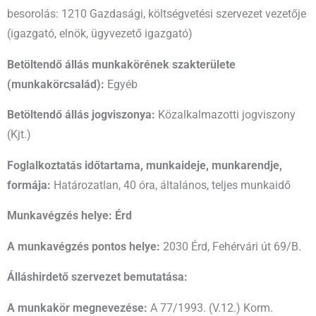
besorolás: 1210 Gazdasági, költségvetési szervezet vezetője
(igazgató, elnök, ügyvezető igazgató)
Betöltendő állás munkakörének szakterülete
(munkakörcsalád):
Egyéb
Betöltendő állás jogviszonya:
Közalkalmazotti jogviszony
(Kjt.)
Foglalkoztatás időtartama, munkaideje, munkarendje,
formája:
Határozatlan, 40 óra, általános, teljes munkaidő
Munkavégzés helye: Érd
A munkavégzés pontos helye:
2030 Érd, Fehérvári út 69/B.
Álláshirdető szervezet bemutatása:
A munkakör megnevezése:
A 77/1993. (V.12.) Korm.