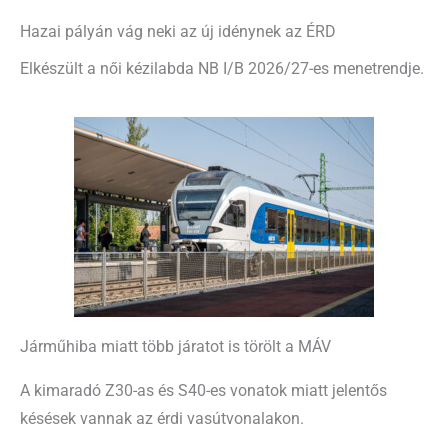
Hazai pályán vág neki az új idénynek az ÉRD
Elkészült a női kézilabda NB I/B 2026/27-es menetrendje.
Járműhiba miatt több járatot is törölt a MÁV
A kimaradó Z30-as és S40-es vonatok miatt jelentős
késések vannak az érdi vasútvonalakon.