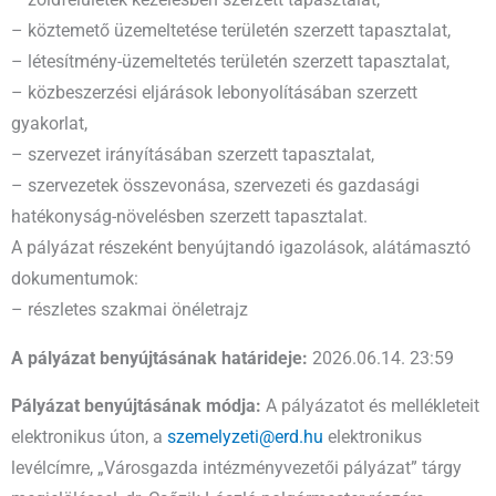
– zöldfelületek kezelésben szerzett tapasztalat,
– köztemető üzemeltetése területén szerzett tapasztalat,
– létesítmény-üzemeltetés területén szerzett tapasztalat,
– közbeszerzési eljárások lebonyolításában szerzett
gyakorlat,
– szervezet irányításában szerzett tapasztalat,
– szervezetek összevonása, szervezeti és gazdasági
hatékonyság-növelésben szerzett tapasztalat.
A pályázat részeként benyújtandó igazolások, alátámasztó
dokumentumok:
– részletes szakmai önéletrajz
A pályázat benyújtásának határideje:
2026.06.14. 23:59
Pályázat benyújtásának módja:
A pályázatot és mellékleteit
elektronikus úton, a
szemelyzeti@erd.hu
elektronikus
levélcímre, „Városgazda intézményvezetői pályázat” tárgy