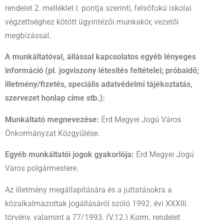
rendelet 2. melléklet I. pontja szerinti, felsőfokú iskolai
végzettséghez kötött ügyintézői munkakör, vezetői
megbízással.
A munkáltatóval, állással kapcsolatos egyéb lényeges
információ (pl. jogviszony létesítés feltételei; próbaidő;
illetmény/fizetés, speciális adatvédelmi tájékoztatás,
szervezet honlap címe stb.):
Munkáltató megnevezése:
Érd Megyei Jogú Város
Önkormányzat Közgyűlése.
Egyéb munkáltatói jogok gyakorlója:
Érd Megyei Jogú
Város polgármestere.
Az illetmény megállapítására és a juttatásokra a
közalkalmazottak jogállásáról szóló 1992. évi XXXIII.
törvény, valamint a 77/1993. (V.12.) Korm. rendelet