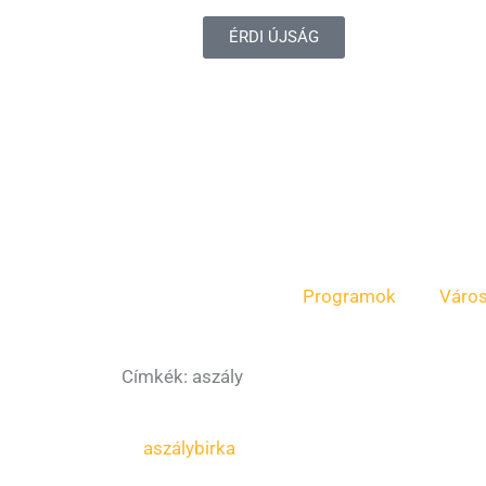
ÉRDI ÚJSÁG
Programok
Váro
Címkék: aszály
aszály
birka