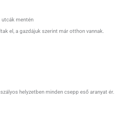
i utcák mentén
ak el, a gazdájuk szerint már otthon vannak.
 aszályos helyzetben minden csepp eső aranyat ér.