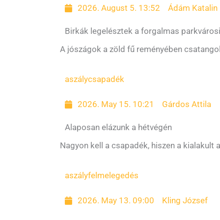
2026. August 5. 13:52
Ádám Katalin
Birkák legelésztek a forgalmas parkváros
A jószágok a zöld fű reményében csatangolt
aszály
csapadék
2026. May 15. 10:21
Gárdos Attila
Alaposan elázunk a hétvégén
Nagyon kell a csapadék, hiszen a kialakult
aszály
felmelegedés
2026. May 13. 09:00
Kling József