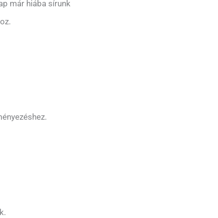
ap már hiába sírunk
oz.
eményezéshez.
k.