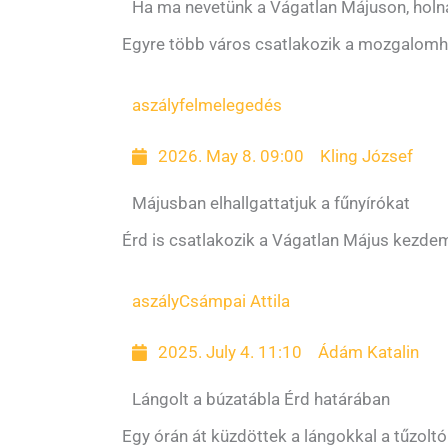
Ha ma nevetünk a Vágatlan Májuson, holn
Egyre több város csatlakozik a mozgalomh
aszály
felmelegedés
2026. May 8. 09:00
Kling József
Májusban elhallgattatjuk a fűnyírókat
Érd is csatlakozik a Vágatlan Május kezd
aszály
Csámpai Attila
2025. July 4. 11:10
Ádám Katalin
Lángolt a búzatábla Érd határában
Egy órán át küzdöttek a lángokkal a tűzoltó