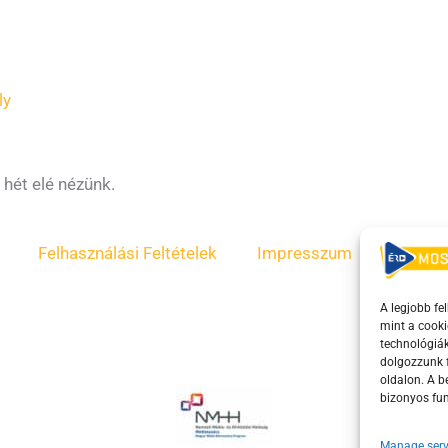
ly
 hét elé nézünk.
Felhasználási Feltételek
Impresszum
ÁSZF
A legjobb fe
mint a cooki
technológiák
dolgozzunk f
oldalon. A 
bizonyos fun
Manage serv