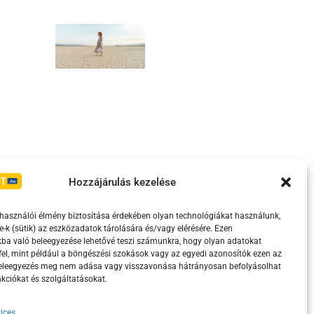
Irányelvek
Moderálási szabályzat
Hozzájárulás kezelése
lhasználói élmény biztosítása érdekében olyan technológiákat használunk,
e-k (sütik) az eszközadatok tárolására és/vagy elérésére. Ezen
ba való beleegyezése lehetővé teszi számunkra, hogy olyan adatokat
el, mint például a böngészési szokások vagy az egyedi azonosítók ezen az
beleegyezés meg nem adása vagy visszavonása hátrányosan befolyásolhat
kciókat és szolgáltatásokat.
ices