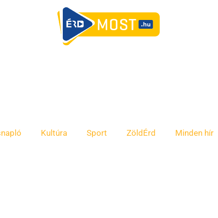
snapló
Kultúra
Sport
ZöldÉrd
Minden hír