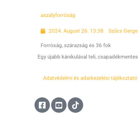
aszály
forróság
2024. August 26. 13:38
Szűcs Gerge
Forróság, szárazság és 36 fok
Egy újabb kánikulával teli, csapadékmentes
Adatvédelmi és adatkezelési tájékoztató
F
Y
T
a
o
i
c
u
k
e
t
t
b
u
o