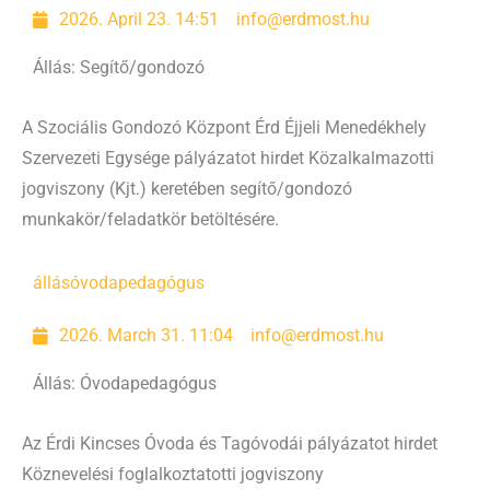
2026. April 23. 14:51
info@erdmost.hu
Állás: Segítő/gondozó
A Szociális Gondozó Központ Érd Éjjeli Menedékhely
Szervezeti Egysége pályázatot hirdet Közalkalmazotti
jogviszony (Kjt.) keretében segítő/gondozó
munkakör/feladatkör betöltésére.
állás
óvodapedagógus
2026. March 31. 11:04
info@erdmost.hu
Állás: Óvodapedagógus
Az Érdi Kincses Óvoda és Tagóvodái pályázatot hirdet
Köznevelési foglalkoztatotti jogviszony