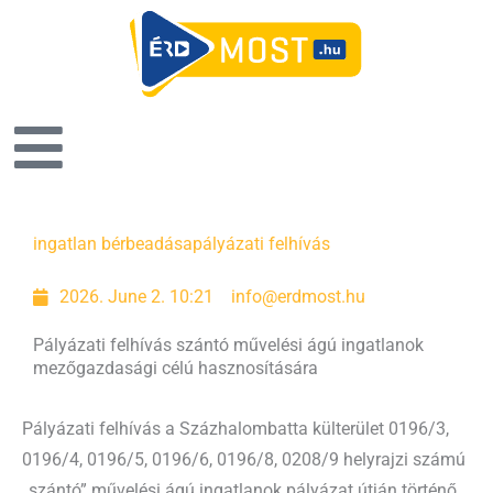
Page
Page
Page
Page
Page
ingatlan bérbeadása
pályázati felhívás
2026. June 2. 10:21
info@erdmost.hu
Pályázati felhívás szántó művelési ágú ingatlanok
mezőgazdasági célú hasznosítására
Pályázati felhívás a Százhalombatta külterület 0196/3,
0196/4, 0196/5, 0196/6, 0196/8, 0208/9 helyrajzi számú
„szántó” művelési ágú ingatlanok pályázat útján történő