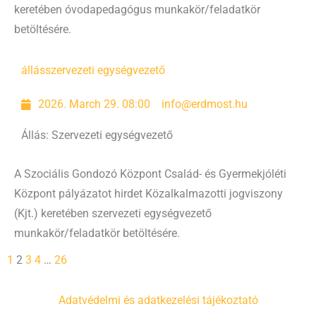
keretében óvodapedagógus munkakör/feladatkör
betöltésére.
állás
szervezeti egységvezető
2026. March 29. 08:00
info@erdmost.hu
Állás: Szervezeti egységvezető
A Szociális Gondozó Központ Család- és Gyermekjóléti
Központ pályázatot hirdet Közalkalmazotti jogviszony
(Kjt.) keretében szervezeti egységvezető
munkakör/feladatkör betöltésére.
1
2
3
4
…
26
Adatvédelmi és adatkezelési tájékoztató