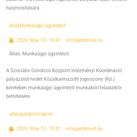
hasznosítására.
állás
Munkaügyi ügyintéző
2026. May 13. 10:47
info@erdmost.hu
Állás: Munkaügyi ügyintéző
A Szociális Gondozó Központ Intézményi Koordináció
pályázatot hirdet Közalkalmazotti jogviszony (Kjt.)
keretében munkaügyi ügyintéző munkakör/feladatkör
betöltésére.
állás
gondozó/ápoló
2026. May 13. 10:41
info@erdmost.hu