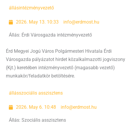
állás
intézményvezető
2026. May 13. 10:33
info@erdmost.hu
Állás: Érdi Városgazda intézményvezető
Érd Megyei Jogú Város Polgármesteri Hivatala Érdi
Városgazda pályázatot hirdet közalkalmazotti jogviszony
(Kjt.) keretében intézményvezető (magasabb vezető)
munkakör/feladatkör betöltésére.
állás
szociális asszisztens
2026. May 6. 10:48
info@erdmost.hu
Állás: Szociális asszisztens