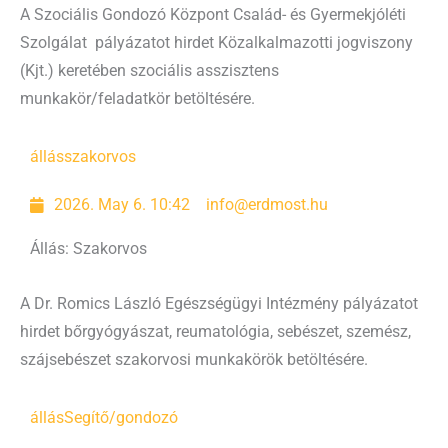
A Szociális Gondozó Központ Család- és Gyermekjóléti
Szolgálat pályázatot hirdet Közalkalmazotti jogviszony
(Kjt.) keretében szociális asszisztens
munkakör/feladatkör betöltésére.
állás
szakorvos
2026. May 6. 10:42
info@erdmost.hu
Állás: Szakorvos
A Dr. Romics László Egészségügyi Intézmény pályázatot
hirdet bőrgyógyászat, reumatológia, sebészet, szemész,
szájsebészet szakorvosi munkakörök betöltésére.
állás
Segítő/gondozó