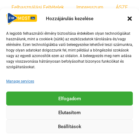
Felhasználási Feltételek
Impresszum
ÁSZF
Hozzájárulás kezelése
Irányelvek
Moderálási szabályzat
A legjobb felhasználói élmény biztosítása érdekében olyan technológiákat
használunk, mint a cookie-k (sütik) az eszközadatok tárolására és/vagy
F
Y
T
elérésére. Ezen technológiákba való beleegyezése lehetővé teszi számunkra,
hogy olyan adatokat dolgozzunk fel, mint például a böngészési szokások
a
o
i
vagy az egyedi azonosítók ezen az oldalon. A beleegyezés meg nem adása
c
u
k
vagy visszavonása hátrányosan befolyásolhat bizonyos funkciókat és
e
t
t
szolgáltatásokat.
b
u
o
Manage services
o
b
k
o
e
Az Érd Média médiaszolgáltatási tevékenységét a
k
-
Elfogadom
Médiatanács a Magyar Média Mecenatúra program
-
s
keretében támogatja.
Elutasítom
s
q
q
u
Beállítások
u
a
2018-2026. © Minden jog fenntartva, Érd Megyei Jogú Város
a
r
Polgármesteri Hivatal Média Osztálya