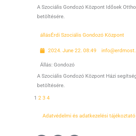
A Szociális Gondozó Központ Idősek Otthon
betöltésére.
állás
Érdi Szociális Gondozó Központ
2024. June 22. 08:49
info@erdmost.
Állás: Gondozó
A Szociális Gondozó Központ Házi segítség
betöltésére.
1
2
3
4
Adatvédelmi és adatkezelési tájékoztató