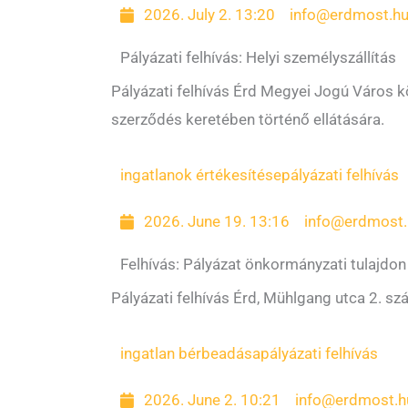
2026. July 2. 13:20
info@erdmost.h
Pályázati felhívás: Helyi személyszállítás
Pályázati felhívás Érd Megyei Jogú Város k
szerződés keretében történő ellátására.
ingatlanok értékesítése
pályázati felhívás
2026. June 19. 13:16
info@erdmost.
Felhívás: Pályázat önkormányzati tulajdon
Pályázati felhívás Érd, Mühlgang utca 2. sz
ingatlan bérbeadása
pályázati felhívás
2026. June 2. 10:21
info@erdmost.h