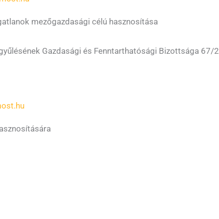
ingatlanok mezőgazdasági célú hasznosítása
űlésének Gazdasági és Fenntarthatósági Bizottsága 67/2025
ost.hu
hasznosítására