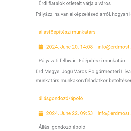
Érdi fiatalok ötleteit várja a város
Pályázz, ha van elképzelésed arról, hogyan 
állás
főépítészi munkatárs
2024. June 20. 14:08
info@erdmost.
Pályázati felhívás: Főépítészi munkatárs
Érd Megyei Jogú Város Polgármesteri Hivata
munkatárs munkakör/feladatkör betöltésér
állás
gondozó/ápoló
2024. June 22. 09:53
info@erdmost.
Állás: gondozó-ápoló