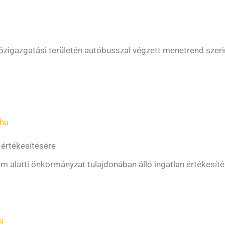
u
özigazgatási területén autóbusszal végzett menetrend szerint
hu
 értékesítésére
ám alatti önkormányzat tulajdonában álló ingatlan értékesíté
u