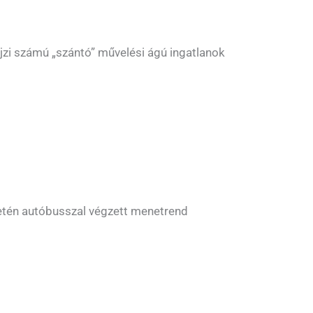
jzi számú „szántó” művelési ágú ingatlanok
etén autóbusszal végzett menetrend