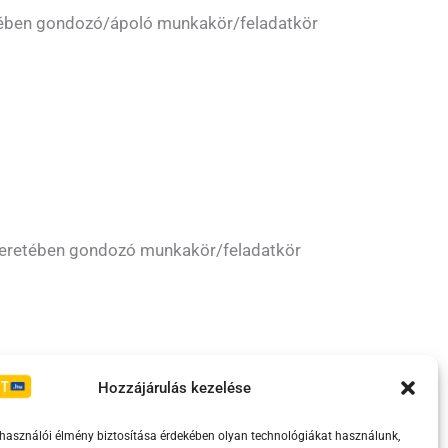
retében gondozó/ápoló munkakör/feladatkör
) keretében gondozó munkakör/feladatkör
Irányelvek
Moderálási szabályzat
Hozzájárulás kezelése
lhasználói élmény biztosítása érdekében olyan technológiákat használunk,