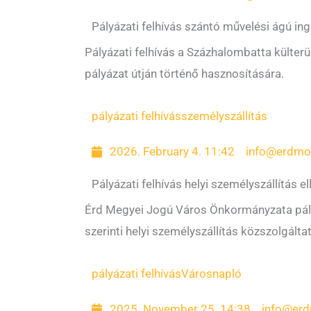
Pályázati felhívás szántó művelési ágú i
Pályázati felhívás a Százhalombatta külter
pályázat útján történő hasznosítására.
pályázati felhívás
személyszállítás
2026. February 4. 11:42
info@erdmo
Pályázati felhívás helyi személyszállítás e
Érd Megyei Jogú Város Önkormányzata pály
szerinti helyi személyszállítás közszolgált
pályázati felhívás
Városnapló
2025. November 25. 14:38
info@erd