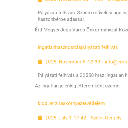
Pályázati felhívás: Szántó művelési ágú 
haszonbérbe adással
Érd Megyei Jogú Város Önkormányzat Közgy
Ingatlanhasznosítás
pályázati felhívás
2025. November 6. 12:30
info@erdm
Pályázati felhívás a 22558 hrsz. ingatlan 
Az ingatlan jelenleg étteremként üzemel.
biodiverzitás
környezetvédelem
2025. July 9. 17:42
Szűcs Gergely