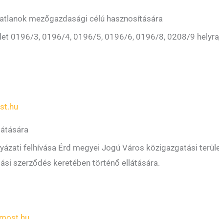
ngatlanok mezőgazdasági célú hasznosítására
ület 0196/3, 0196/4, 0196/5, 0196/6, 0196/8, 0208/9 helyra
st.hu
llátására
ázati felhívása Érd megyei Jogú Város közigazgatási terül
atási szerződés keretében történő ellátására.
most.hu