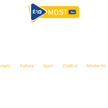
snapló
Kultúra
Sport
ZöldÉrd
Minden hír