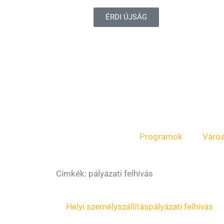
ÉRDI ÚJSÁG
Programok
Váro
Címkék: pályázati felhívás
Page
Page
Page
Page
Helyi személyszállítás
pályázati felhívás