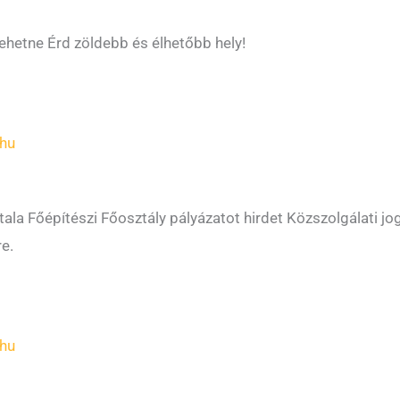
lehetne Érd zöldebb és élhetőbb hely!
hu
la Főépítészi Főosztály pályázatot hirdet Közszolgálati jog
e.
hu