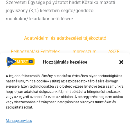
Szervezeti Egysége pályázatot hirdet Közalkalmazotti
jogviszony (Kjt.) keretében segítő/gondozó
munkakör/feladatkör betöltésére.
Adatvédelmi és adatkezelési tájékoztató
Felhasználási Feltételek
Impresszum
ÁSZF
Hozzájárulás kezelése
Irányelvek
Moderálási szabályzat
A legjobb felhasználói élmény biztosítása érdekében olyan technológiákat
használunk, mint a cookie-k (sütik) az eszközadatok tárolására és/vagy
F
Y
T
elérésére. Ezen technológiákba való beleegyezése lehetővé teszi számunkra,
hogy olyan adatokat dolgozzunk fel, mint például a böngészési szokások
a
o
i
vagy az egyedi azonosítók ezen az oldalon. A beleegyezés meg nem adása
c
u
k
vagy visszavonása hátrányosan befolyásolhat bizonyos funkciókat és
e
t
t
szolgáltatásokat.
b
u
o
Manage services
o
b
k