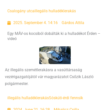
Csalogány utca
illegális hulladéklerakás
2025. September 4. 14:16
Gárdos Attila
Egy MÁV-os kocsiból dobálták ki a hulladékot Érden –
videó
Az illegális szemétlerakásra a vasúttársaság
vezérigazgatójától vár magyarázatot Csőzik László
polgármester.
illegális hulladéklerakás
Sóskúti-érdi fennsík
2024. June 21. 16:28
Mihalicz Csilla