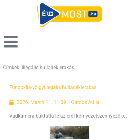
Címkék: illegális hulladéklerakás
Fundoklia-völgy
illegális hulladéklerakás
2026. March 11. 11:09
Gárdos Attila
Vadkamera buktatta le az érdi környezetszennyezőket