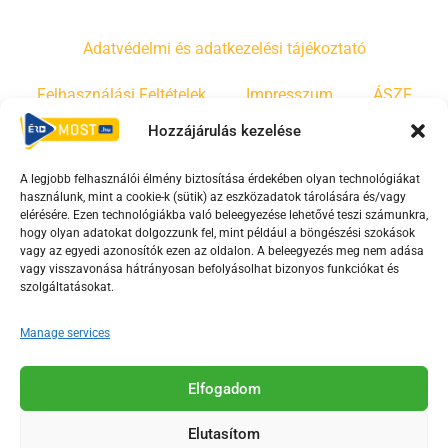
Adatvédelmi és adatkezelési tájékoztató
Felhasználási Feltételek
Impresszum
ÁSZF
Hozzájárulás kezelése
Irányelvek
Moderálási szabályzat
A legjobb felhasználói élmény biztosítása érdekében olyan technológiákat
használunk, mint a cookie-k (sütik) az eszközadatok tárolására és/vagy
F
Y
T
elérésére. Ezen technológiákba való beleegyezése lehetővé teszi számunkra,
hogy olyan adatokat dolgozzunk fel, mint például a böngészési szokások
a
o
i
vagy az egyedi azonosítók ezen az oldalon. A beleegyezés meg nem adása
c
u
k
vagy visszavonása hátrányosan befolyásolhat bizonyos funkciókat és
e
t
t
szolgáltatásokat.
b
u
o
Manage services
o
b
k
o
e
Az Érd Média médiaszolgáltatási tevékenységét a
k
-
Elfogadom
Médiatanács a Magyar Média Mecenatúra program
-
s
keretében támogatja.
Elutasítom
s
q