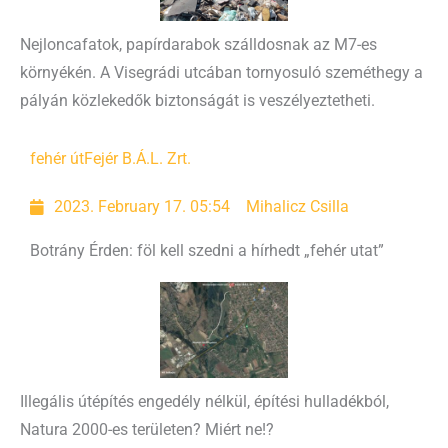
Nejloncafatok, papírdarabok szálldosnak az M7-es
környékén. A Visegrádi utcában tornyosuló szeméthegy a
pályán közlekedők biztonságát is veszélyeztetheti.
fehér út
Fejér B.Á.L. Zrt.
2023. February 17. 05:54
Mihalicz Csilla
Botrány Érden: föl kell szedni a hírhedt „fehér utat”
Illegális útépítés engedély nélkül, építési hulladékból,
Natura 2000-es területen? Miért ne!?