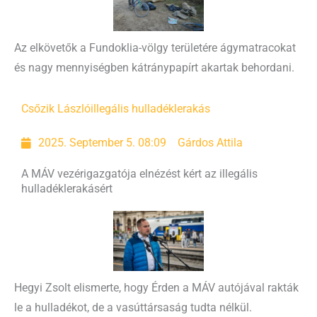
Az elkövetők a Fundoklia-völgy területére ágymatracokat
és nagy mennyiségben kátránypapírt akartak behordani.
Csőzik László
illegális hulladéklerakás
2025. September 5. 08:09
Gárdos Attila
A MÁV vezérigazgatója elnézést kért az illegális
hulladéklerakásért
Hegyi Zsolt elismerte, hogy Érden a MÁV autójával rakták
le a hulladékot, de a vasúttársaság tudta nélkül.