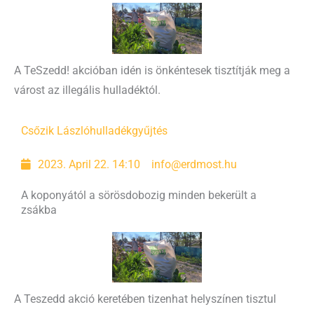
A TeSzedd! akcióban idén is önkéntesek tisztítják meg a
várost az illegális hulladéktól.
Csőzik László
hulladékgyűjtés
2023. April 22. 14:10
info@erdmost.hu
A koponyától a sörösdobozig minden bekerült a
zsákba
A Teszedd akció keretében tizenhat helyszínen tisztul