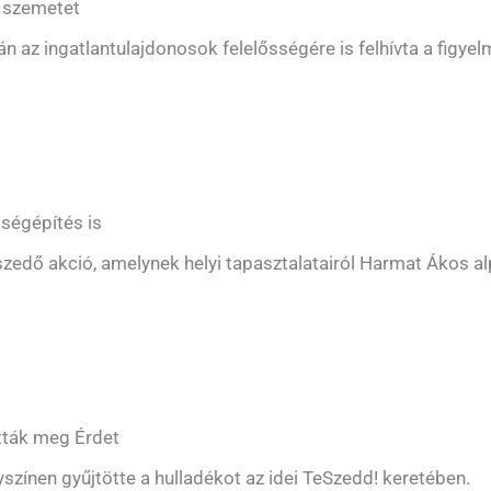
t szemetet
n az ingatlantulajdonosok felelősségére is felhívta a figyel
ségépítés is
szedő akció, amelynek helyi tapasztalatairól Harmat Ákos a
tták meg Érdet
yszínen gyűjtötte a hulladékot az idei TeSzedd! keretében.