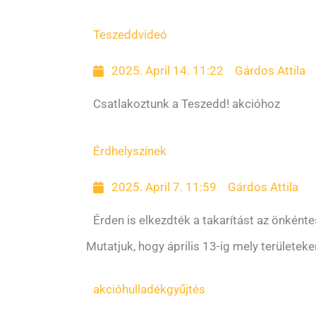
Teszedd
videó
2025. April 14. 11:22
Gárdos Attila
Csatlakoztunk a Teszedd! akcióhoz
Érd
helyszínek
2025. April 7. 11:59
Gárdos Attila
Érden is elkezdték a takarítást az önként
Mutatjuk, hogy április 13-ig mely területeke
akció
hulladékgyűjtés