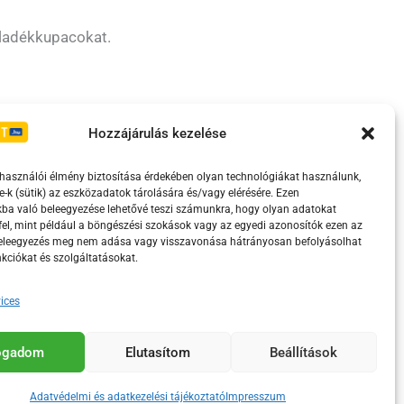
ulladékkupacokat.
Irányelvek
Moderálási szabályzat
Hozzájárulás kezelése
lhasználói élmény biztosítása érdekében olyan technológiákat használunk,
e-k (sütik) az eszközadatok tárolására és/vagy elérésére. Ezen
ba való beleegyezése lehetővé teszi számunkra, hogy olyan adatokat
el, mint például a böngészési szokások vagy az egyedi azonosítók ezen az
beleegyezés meg nem adása vagy visszavonása hátrányosan befolyásolhat
kciókat és szolgáltatásokat.
ices
eretében támogatja.
fogadom
Elutasítom
Beállítások
Adatvédelmi és adatkezelési tájékoztató
Impresszum