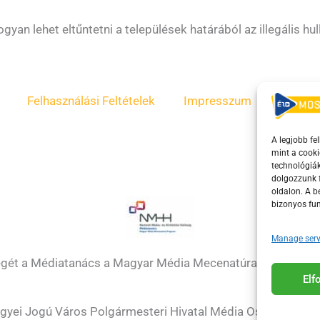
ogyan lehet eltűntetni a települések határából az illegális h
Felhasználási Feltételek
Impresszum
ÁSZF
A legjobb fe
mint a cooki
technológiák
dolgozzunk f
oldalon. A 
bizonyos fun
Manage serv
égét a Médiatanács a Magyar Média Mecenatúra program k
El
gyei Jogú Város Polgármesteri Hivatal Média Osztálya