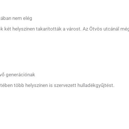
gában nem elég
k két helyszínen takarították a várost. Az Ötvös utcánál mé
kvő generációnak
etében több helyszínen is szervezett hulladékgyűjtést.