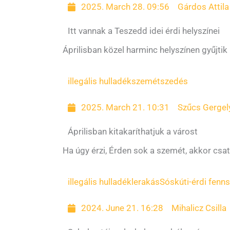
2025. March 28. 09:56
Gárdos Attila
Itt vannak a Teszedd idei érdi helyszínei
Áprilisban közel harminc helyszínen gyűjtik
illegális hulladék
szemétszedés
2025. March 21. 10:31
Szűcs Gergel
Áprilisban kitakaríthatjuk a várost
Ha úgy érzi, Érden sok a szemét, akkor csat
illegális hulladéklerakás
Sóskúti-érdi fenns
2024. June 21. 16:28
Mihalicz Csilla