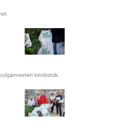
met.
lpolgármestert kérdeztük.