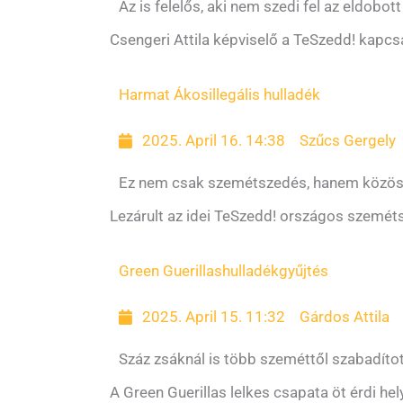
Az is felelős, aki nem szedi fel az eldobot
Csengeri Attila képviselő a TeSzedd! kapcsá
Harmat Ákos
illegális hulladék
2025. April 16. 14:38
Szűcs Gergely
Ez nem csak szemétszedés, hanem közös
Lezárult az idei TeSzedd! országos szemét
Green Guerillas
hulladékgyűjtés
2025. April 15. 11:32
Gárdos Attila
Száz zsáknál is több szeméttől szabadíto
A Green Guerillas lelkes csapata öt érdi hel