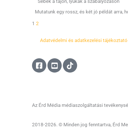
Sebek a tájon, lyukak a szabályozáson
Mutatunk egy rossz, és két jó példát arra, h
1
2
Adatvédelmi és adatkezelési tájékoztató
F
Y
T
a
o
i
c
u
k
e
t
t
b
u
o
o
b
k
o
e
Az Érd Média médiaszolgáltatási tevékenys
k
-
-
s
2018-2026. © Minden jog fenntartva, Érd Me
s
q