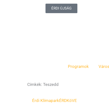
ÉRDI ÚJSÁG
Programok
Váro
Címkék: Teszedd
Page
Page
Érdi Klímapark
ÉRDKöVE