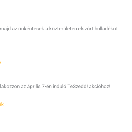
 majd az önkéntesek a közterületen elszórt hulladékot.
y
lakozzon az április 7-én induló TeSzedd! akcióhoz!
ík