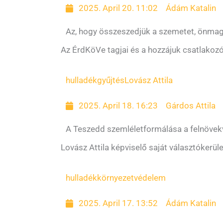
2025. April 20. 11:02
Ádám Katalin
Az, hogy összeszedjük a szemetet, önma
Az ÉrdKöVe tagjai és a hozzájuk csatlakozó
hulladékgyűjtés
Lovász Attila
2025. April 18. 16:23
Gárdos Attila
A Teszedd szemléletformálása a felnöve
Lovász Attila képviselő saját választókerül
hulladék
környezetvédelem
2025. April 17. 13:52
Ádám Katalin