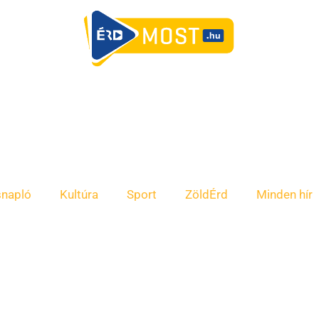
snapló
Kultúra
Sport
ZöldÉrd
Minden hír