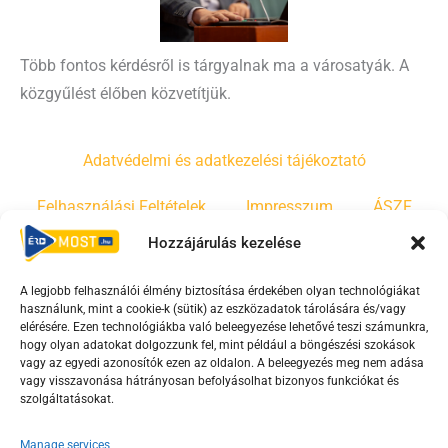
Több fontos kérdésről is tárgyalnak ma a városatyák. A
közgyűlést élőben közvetítjük.
Adatvédelmi és adatkezelési tájékoztató
Felhasználási Feltételek
Impresszum
ÁSZF
Hozzájárulás kezelése
Irányelvek
Moderálási szabályzat
A legjobb felhasználói élmény biztosítása érdekében olyan technológiákat
használunk, mint a cookie-k (sütik) az eszközadatok tárolására és/vagy
F
Y
T
elérésére. Ezen technológiákba való beleegyezése lehetővé teszi számunkra,
hogy olyan adatokat dolgozzunk fel, mint például a böngészési szokások
a
o
i
vagy az egyedi azonosítók ezen az oldalon. A beleegyezés meg nem adása
c
u
k
vagy visszavonása hátrányosan befolyásolhat bizonyos funkciókat és
e
t
t
szolgáltatásokat.
b
u
o
Manage services